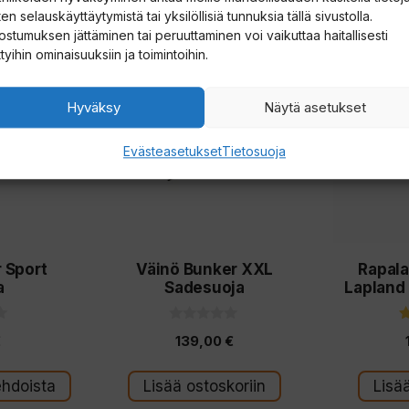
en selauskäyttäytymistä tai yksilöllisiä tunnuksia tällä sivustolla.
ostumuksen jättäminen tai peruuttaminen voi vaikuttaa haitallisesti
ttyihin ominaisuuksiin ja toimintoihin.
Hyväksy
Näytä asetukset
Evästeasetukset
Tietosuoja
 Sport
Väinö Bunker XXL
Rapala
a
Sadesuoja
Lapland
0
€
139,00
€
5
:
s
t
ehdoista
Lisää ostoskoriin
Lisä
ä