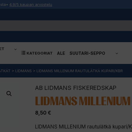
osta
•
4.9/5 kaupan arvostelu
ET
KATEGORIAT
ALE
SUUTARI-SEPPO
ÄTKÄT
>
LIDMANS
>
LIDMANS MILLENIUM RAUTULÄTKÄ KUPARI/KBR
AB LIDMANS FISKEREDSKAP
LIDMANS MILLENIUM 
8,50
€
LIDMANS MILLENIUM rautulätkä kupari/