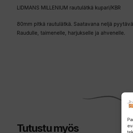
LIDMANS MILLENIUM rautulätkä kupari/KBR
80mm pitkä rautulätkä. Saatavana neljä pyytävä
Raudulle, taimenelle, harjukselle ja ahvenelle.
Pa
Tutustu myös
ev
te