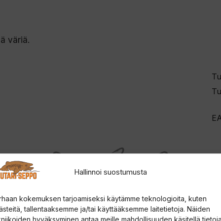
ä väriä.
Tu
Tu
E
Hallinnoi suostumusta
rhaan kokemuksen tarjoamiseksi käytämme teknologioita, kuten
ästeitä, tallentaaksemme ja/tai käyttääksemme laitetietoja. Näiden
kniikoiden hyväksyminen antaa meille mahdollisuuden käsitellä tietoja