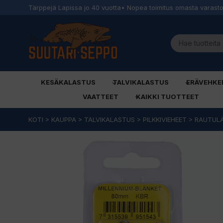
Tärppejä Lapissa jo 40 vuotta
• Nopea toimitus omasta varast
KESÄKALASTUS
TALVIKALASTUS
ERÄVEHKE
VAATTEET
KAIKKI TUOTTEET
Siirry
KOTI
>
KAUPPA
>
TALVIKALASTUS
>
PILKKIVIEHEET
>
RAUTUL
sisältöön