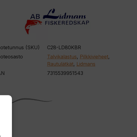
otetunnus (SKU)
C28-LD80KBR
oteosasto
Talvikalastus
,
Pilkkivieheet
,
Rautulätkät
,
Lidmans
AN
7315539951543
,