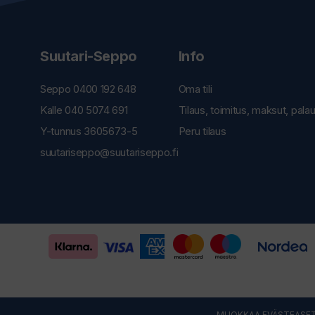
Suutari-Seppo
Info
Seppo 0400 192 648
Oma tili
Kalle 040 5074 691
Tilaus, toimitus, maksut, pala
Y-tunnus 3605673-5
Peru tilaus
suutariseppo@suutariseppo.fi
MUOKKAA EVÄSTEASET