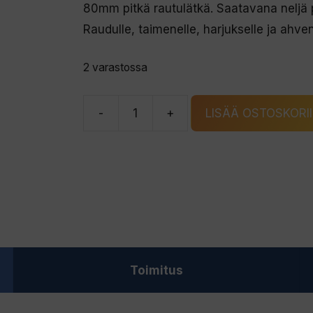
80mm pitkä rautulätkä. Saatavana neljä 
Raudulle, taimenelle, harjukselle ja ahven
2 varastossa
-
+
LISÄÄ OSTOSKORI
LIDMANS
MILLENIUM
rautulätkä
kupari/KBR
määrä
Toimitus