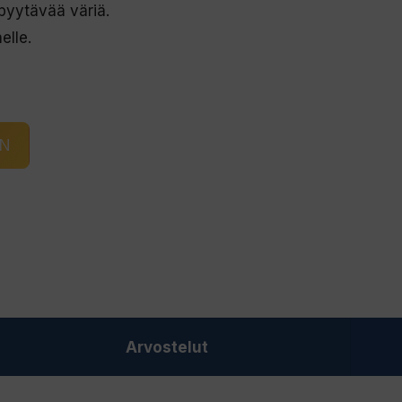
pyytävää väriä.
elle.
IN
Arvostelut