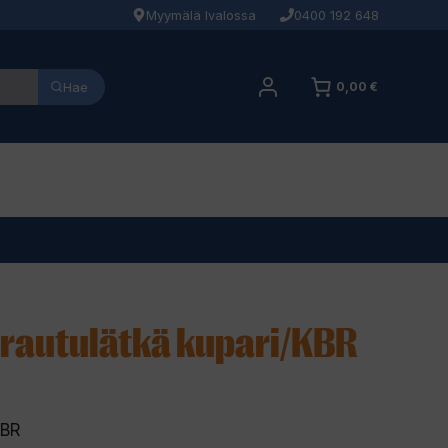
Myymälä Ivalossa
0400 192 648
Hae
0,00 €
rautulätkä kupari/KBR
KBR