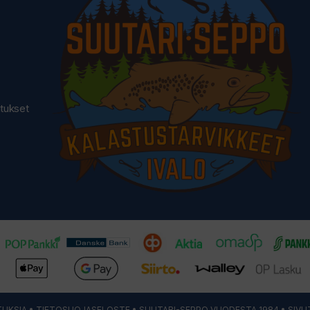
utukset
UKSIA
•
TIETOSUOJASELOSTE
• SUUTARI-SEPPO VUODESTA 1984 • SIVU