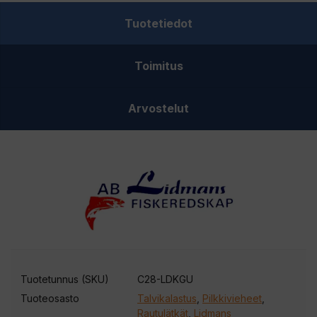
kupari/KGU
Tuotetiedot
määrä
Toimitus
Arvostelut
Tuotetunnus (SKU)
C28-LDKGU
Tuoteosasto
Talvikalastus
,
Pilkkivieheet
,
Rautulätkät
,
Lidmans