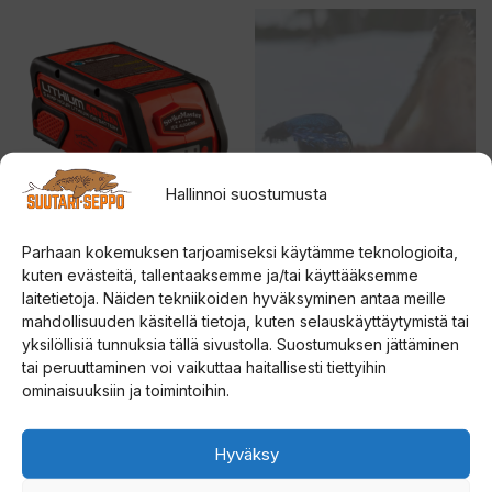
Tällä
tuotteella
on
useampi
muunnelma.
Voit
Hallinnoi suostumusta
tehdä
valinnat
Parhaan kokemuksen tarjoamiseksi käytämme teknologioita,
tuotteen
Strikemaster Lithium 40V
SINIKUORIAINEN
kuten evästeitä, tallentaaksemme ja/tai käyttääksemme
Battery 5Ah lithium ION
KOPPIAINEN
sivulla.
laitetietoja. Näiden tekniikoiden hyväksyminen antaa meille
akku
mahdollisuuden käsitellä tietoja, kuten selauskäyttäytymistä tai
4.83
14,00
€
yksilöllisiä tunnuksia tällä sivustolla. Suostumuksen jättäminen
5:stä
0
229,00
€
tai peruuttaminen voi vaikuttaa haitallisesti tiettyihin
5
:
ominaisuuksiin ja toimintoihin.
s
t
Lisää ostoskoriin
Valitse vaihtoehdoista
ä
Hyväksy
Tällä
Tällä