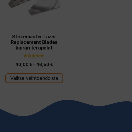
muunnelma.
Voit
tehdä
valinnat
tuotteen
Strikemaster Lazer
Replacement Blades
sivulla.
kairan teräpalat
5.00
Hintaluokka:
40,00
€
–
46,50
€
5:stä
40,00 €
Valitse vaihtoehdoista
-
46,50 €