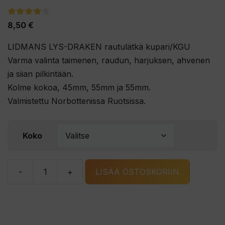
4.00
8,50
€
5:stä
LIDMANS LYS-DRAKEN rautulätkä kupari/KGU
Varma valinta taimenen, raudun, harjuksen, ahvenen
ja siian pilkintään.
Kolme kokoa, 45mm, 55mm ja 55mm.
Valmistettu Norbottenissa Ruotsissa.
Koko
-
+
LISÄÄ OSTOSKORIIN
LIDMANS
LYS-
DRAKEN
rautulätkä