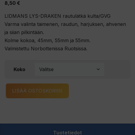
8,50
€
LIDMANS LYS-DRAKEN rautulätkä kulta/GVG
Varma valinta taimenen, raudun, harjuksen, ahvenen
ja siian pilkintään.
Kolme kokoa, 45mm, 55mm ja 55mm.
Valmistettu Norbottenissa Ruotsissa.
Koko
LIDMANS
LISÄÄ OSTOSKORIIN
LYS-
DRAKEN
rautulätkä
kulta/GVG
määrä
Tuotetiedot