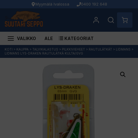
Myymälä Ivalossa
0400 192 648
VALIKKO
ALE
KATEGORIAT
Siirry
KOTI
>
KAUPPA
>
TALVIKALASTUS
>
PILKKIVIEHEET
>
RAUTULÄTKÄT
>
LIDMANS
>
LIDMANS LYS-DRAKEN RAUTULÄTKÄ KULTA/GVG
sisältöön