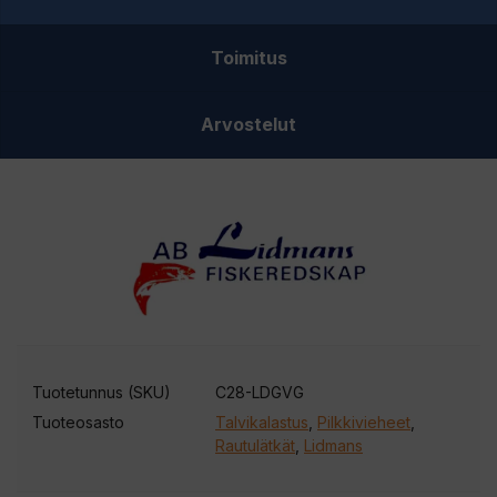
Toimitus
Arvostelut
Tuotetunnus (SKU)
C28-LDGVG
Tuoteosasto
Talvikalastus
,
Pilkkivieheet
,
Rautulätkät
,
Lidmans