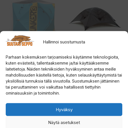
Hallinnoi suostumusta
Väinö Bunker 3
Väinö Bunker XXL
Parhaan kokemuksen tarjoamiseksi käytämme teknologioita,
pilkkiteltta
Sadesuoja
kuten evästeitä, tallentaaksemme ja/tai käyttääksemme
laitetietoja. Näiden tekniikoiden hyväksyminen antaa meille
mahdollisuuden käsitellä tietoja, kuten selauskäyttäytymistä tai
0
0
189,00
€
139,00
€
5
5
yksilöllisiä tunnuksia tällä sivustolla. Suostumuksen jättäminen
:
:
s
s
tai peruuttaminen voi vaikuttaa haitallisesti tiettyihin
t
t
Lue lisää
Lisää ostoskoriin
ominaisuuksiin ja toimintoihin.
ä
ä
Hyväksy
Näytä asetukset