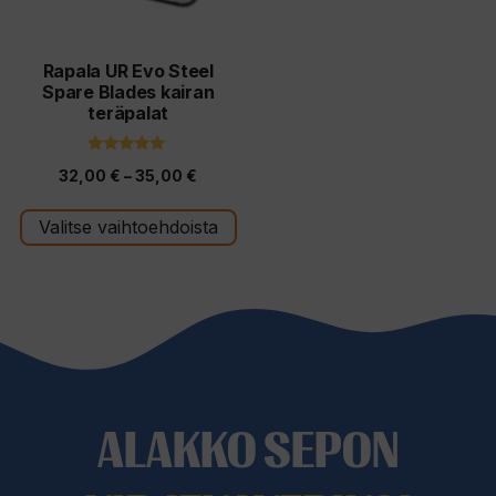
tehdä
valinnat
tuotteen
Rapala UR Evo Steel
Spare Blades kairan
sivulla.
teräpalat
5.00
Hintaluokka:
32,00
€
–
35,00
€
5:stä
32,00 €
Valitse vaihtoehdoista
-
35,00 €
ALAKKO SEPON