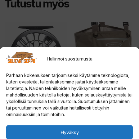
Tutustu myös
Tällä
Tällä
tuotteella
tuotteella
on
on
useampi
useampi
Hallinnoi suostumusta
muunnelma.
muunnelma.
Voit
Voit
Parhaan kokemuksen tarjoamiseksi käytämme teknologioita,
tehdä
tehdä
kuten evästeitä, tallentaaksemme ja/tai käyttääksemme
valinnat
valinnat
laitetietoja. Näiden tekniikoiden hyväksyminen antaa meille
tuotteen
tuotteen
Vision XO perhokela
Vision Atom
mahdollisuuden käsitellä tietoja, kuten selauskäyttäytymistä tai
kahluuhousut
sivulla.
sivulla.
yksilöllisiä tunnuksia tällä sivustolla. Suostumuksen jättäminen
tai peruuttaminen voi vaikuttaa haitallisesti tiettyihin
5.00
Hintaluokka:
419,00
€
–
549,00
€
5:stä
4.00
ominaisuuksiin ja toimintoihin.
199,00
€
5:stä
419,00 €
-
Valitse vaihtoehdoista
Valitse vaihtoehdoista
Hyväksy
549,00 €