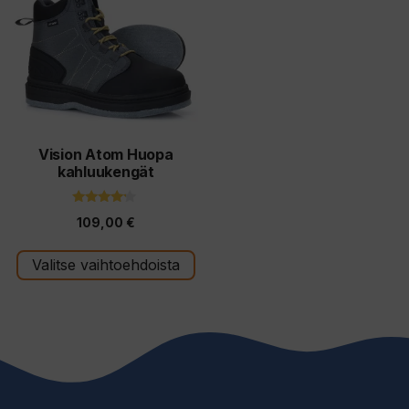
on
useampi
muunnelma.
Voit
tehdä
valinnat
tuotteen
Vision Atom Huopa
kahluukengät
sivulla.
4.00
109,00
€
5:stä
Valitse vaihtoehdoista