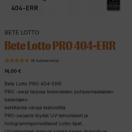
BETE LOTTO
Bete Lotto PRO 404-ERR
(
8
tuotearviota)
4.88
5:stä
14,00
€
Bete Lotto PRO 404-ERR
PRO -sarja tarjoaa kokeneiden pohjoismaalaisten
kalastajien
kehittämiä värejä lisätvistillä.
PRO-sarjasta löydät UV-tehosteiset ja
hologrammipinnoitteiset Lotto-lipat.
UV-tehosteet antavat kalastukseen lisäpotkua