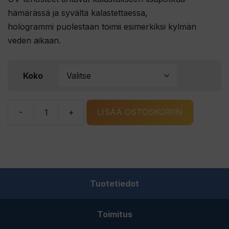
hämärässä ja syvältä kalastettaessa,
hologrammi puolestaan toimii esimerkiksi kylmän
veden aikaan.
Koko
-
+
LISÄÄ OSTOSKORIIN
Bete
Lotto
PRO
404-
ERR
Tuotetiedot
määrä
Toimitus