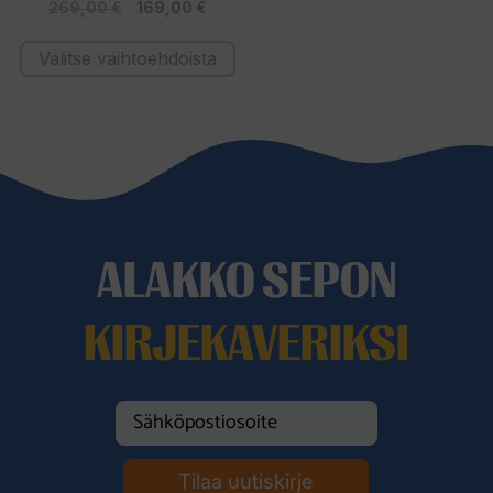
Alkuperäinen
Nykyinen
269,00
€
169,00
€
5:stä
hinta
hinta
Valitse vaihtoehdoista
oli:
on:
269,00 €.
169,00 €.
ALAKKO SEPON
KIRJEKAVERIKSI
Tilaa uutiskirje