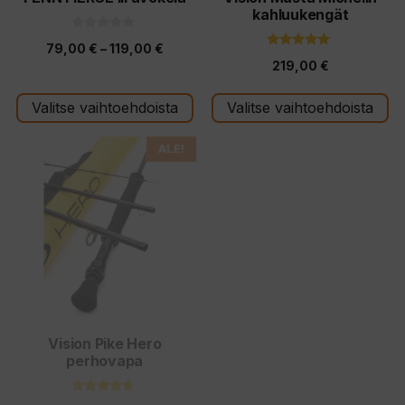
kahluukengät
sivulla.
sivulla.
0
Hintaluokka:
79,00
€
–
119,00
€
5
4.80
:
219,00
€
5:stä
79,00 €
s
t
-
ä
Valitse vaihtoehdoista
Valitse vaihtoehdoista
119,00 €
Tällä
ALE!
tuotteella
on
useampi
muunnelma.
Voit
tehdä
valinnat
tuotteen
Vision Pike Hero
perhovapa
sivulla.
4.50