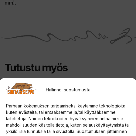
mm).
Tutustu myös
Tällä
Tällä
Hallinnoi suostumusta
ALE!
tuotteella
tuotteella
on
on
Parhaan kokemuksen tarjoamiseksi käytämme teknologioita,
kuten evästeitä, tallentaaksemme ja/tai käyttääksemme
useampi
useampi
laitetietoja. Näiden tekniikoiden hyväksyminen antaa meille
muunnelma.
muunnelma.
mahdollisuuden käsitellä tietoja, kuten selauskäyttäytymistä tai
Voit
Voit
yksilöllisiä tunnuksia tällä sivustolla. Suostumuksen jättäminen