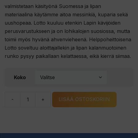
valmistetaan käsityönä Suomessa ja lipan
materiaalina käytämme aitoa messinkiä, kuparia sekä
uushopeaa. Lotto kuuluu etenkin Lapin kävijöiden
perusvarustukseen ja on lohikalojen suosiossa, mutta
toimii myös hyvänä ahvenvieheenä. Helppoheittoisena
Lotto soveltuu aloittajallekin ja lipan kalanmuotoinen
runko pysyy paikallaan kelattaessa, eikä kierrä siimaa.
Koko
-
+
LISÄÄ OSTOSKORIIN
Bete
Lotto
093-
GP
määrä