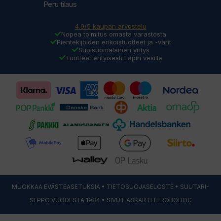
Peru tilaus
4.9/5 kaupan arvostelu
Nopea toimitus omasta varastosta
Pientekijöiden erikoistuotteet ja -värit
Supisuomalainen yritys
Tuotteet erityisesti Lapin vesille
MUOKKAA EVÄSTEASETUKSIA
•
TIETOSUOJASELOSTE
• SUUTARI-
SEPPO VUODESTA 1984 • SIVUT ASKARTELI
ROBODOG