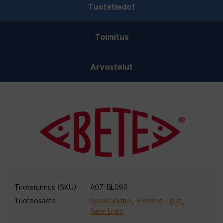
Tuotetiedot
Toimitus
Arvostelut
Tuotetunnus (SKU)
A07-BL093
Tuoteosasto
Kesäkalastus
,
Vieheet
,
Lipat
,
Bete Lotto