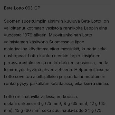
Bete Lotto 093-GP
Suomen suosituimpiin uistimiin kuuluva Bete Lotto on
valloittanut kotimaan vesistöjä rannikolta Lappiin aina
vuodesta 1979 alkaen. Muovirunkoinen Lotto
valmistetaan käsityönä Suomessa ja lipan
materiaalina käytämme aitoa messinkiä, kuparia sekä
uushopeaa. Lotto kuuluu etenkin Lapin kävijöiden
perusvarustukseen ja on lohikalojen suosiossa, mutta
toimii myös hyvänä ahvenvieheenä. Helppoheittoisena
Lotto soveltuu aloittajallekin ja lipan kalanmuotoinen
runko pysyy paikallaan kelattaessa, eikä kierrä siimaa.
Lotto on saatavilla viidessä eri koossa:
metallirunkoinen 6 g (25 mm), 9 g (35 mm), 12 g (45
mm), 15 g (60 mm) sekä suurhauki-Lotto 24 g (75