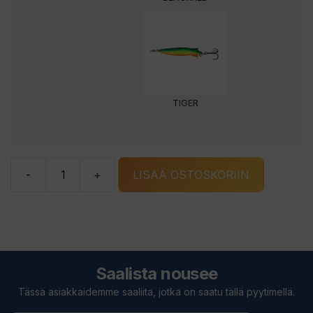
TIGER
-
+
LISÄÄ OSTOSKORIIN
Abu
Garcia
Toby
Spoon
20g
Saalista nousee
lusikkauistin
Tässä asiakkaidemme saaliita, jotka on saatu tällä pyytimellä.
määrä