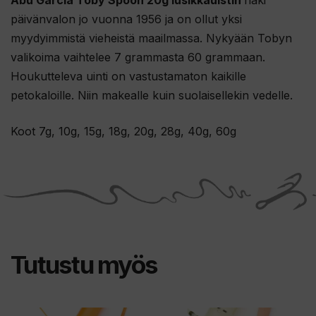
Abu Garcia Toby Spoon 20g lusikkauistin
näki
päivänvalon jo vuonna 1956 ja on ollut yksi
myydyimmistä vieheistä maailmassa.
Nykyään Tobyn
valikoima vaihtelee 7 grammasta 60 grammaan.
Houkutteleva uinti
on vastustamaton kaikille
petokaloille.
Niin makealle kuin suolaisellekin vedelle.
Koot 7g, 10g, 15g, 18g, 20g, 28g, 40g, 60g
Tutustu myös