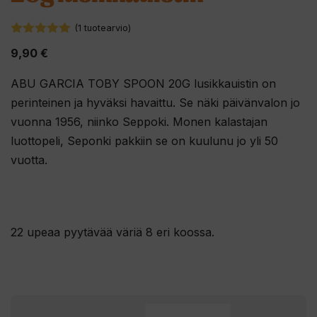
(
1
tuotearvio)
5.00
5:stä
9,90
€
ABU GARCIA TOBY SPOON 20G lusikkauistin on
perinteinen ja hyväksi havaittu. Se
näki päivänvalon jo
vuonna 1956, niinko Seppoki. Monen kalastajan
luottopeli, Seponki pakkiin se on kuulunu jo yli 50
vuotta.
22 upeaa pyytävää väriä 8 eri koossa.