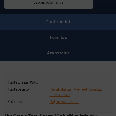
Lappispolan antia
Tuotetiedot
Toimitus
Arvostelut
Tuotetunnus (SKU)
Tuoteosasto
Kesäkalastus
,
Vieheet
,
Lusikat
,
Heittolusikat
Kokoelma
Paljon variaatioita