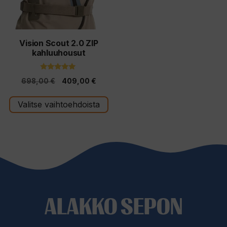
Voit
tehdä
valinnat
tuotteen
Vision Scout 2.0 ZIP
kahluuhousut
sivulla.
5.00
Alkuperäinen
Nykyinen
698,00
€
409,00
€
5:stä
hinta
hinta
Valitse vaihtoehdoista
oli:
on:
698,00 €.
409,00 €.
ALAKKO SEPON