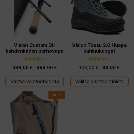
useampi
useampi
muunnelma.
muunnelma.
Voit
Voit
tehdä
tehdä
valinnat
valinnat
tuotteen
tuotteen
Vision Custom DH
Vision Tossu 2.0 Huopa
kahdenkäden perhovapa
kahluukengät
sivulla.
sivulla.
4.00
4.00
Hintaluokka:
Alkuperäinen
Nykyi
399,00
€
–
499,00
€
149,00
€
99,00
€
5:stä
5:stä
399,00 €
hinta
hinta
Valitse vaihtoehdoista
Valitse vaihtoehdoista
-
oli:
on:
499,00 €
149,00 €.
99,00 
Tällä
ALE!
tuotteella
on
useampi
muunnelma.