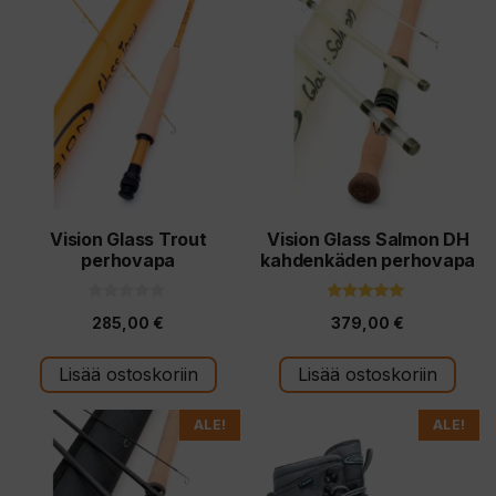
Vision Glass Trout
Vision Glass Salmon DH
perhovapa
kahdenkäden perhovapa
0
5.00
285,00
€
379,00
€
5
5:stä
:
s
t
Lisää ostoskoriin
Lisää ostoskoriin
ä
Tällä
Tällä
ALE!
ALE!
tuotteella
tuotteella
on
on