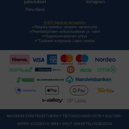
palautukset
Instagram
Peru tilaus
4.9/5 kaupan arvostelu
Nopea toimitus omasta varastosta
Pientekijöiden erikoistuotteet ja -värit
Supisuomalainen yritys
Tuotteet erityisesti Lapin vesille
MUOKKAA EVÄSTEASETUKSIA
•
TIETOSUOJASELOSTE
• SUUTARI-
SEPPO VUODESTA 1984 • SIVUT ASKARTELI
ROBODOG