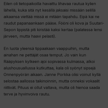
Eilen oli tietopaikoilla havaittu lihavaa rautua kylien
lähellä, kuka sitä nyt kesällä jaksaisi missään selillä
aikaansa viettää missä ei mitään tapahdu. Eipä kai ne
raudut papanaankaan pääse. Fööni oli kova ja Suutari-
Sepon lippistä piti kiristää kaksi kertaa (palatessa lensi
järveen, mutta haavi pelasti).
En luota yleensä tippaakaan vaappuihin, mutta
ainahan ne pettäjät osaa temput. Jo vain kun
Rääpyksen kylkeen ajoi sopivassa kulmassa, alkoi
alushousuallussa kutkuttaa, kala oli syönyt sipsejä
Onnenpyörän aikaan. Janne Porkka olisi voinut kyllä
selostaa aallossa taikinoinnin, mutta onneksi vokaalit
riittivät. Pituus ei ollut valtava, mutta oli hienoa saada
terve ja hyvinvoiva rautu.