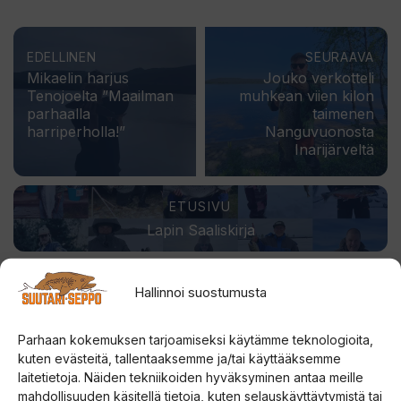
EDELLINEN
SEURAAVA
Mikaelin harjus
Jouko verkotteli
Tenojoelta ”Maailman
muhkean viien kilon
parhaalla
taimenen
harriperholla!”
Nanguvuonosta
Inarijärveltä
ETUSIVU
Lapin Saaliskirja
Hallinnoi suostumusta
Parhaan kokemuksen tarjoamiseksi käytämme teknologioita,
kuten evästeitä, tallentaaksemme ja/tai käyttääksemme
laitetietoja. Näiden tekniikoiden hyväksyminen antaa meille
mahdollisuuden käsitellä tietoja, kuten selauskäyttäytymistä tai