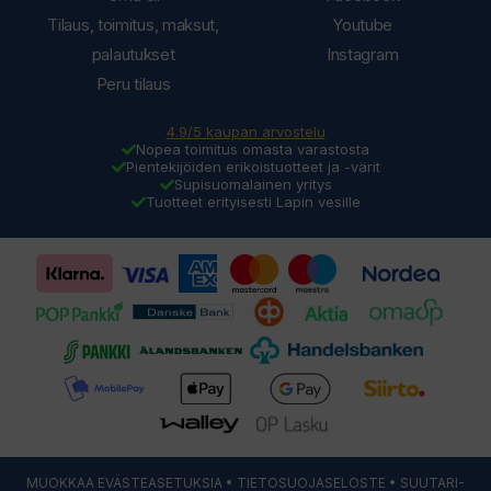
Tilaus, toimitus, maksut,
Youtube
palautukset
Instagram
Peru tilaus
4.9/5 kaupan arvostelu
Nopea toimitus omasta varastosta
Pientekijöiden erikoistuotteet ja -värit
Supisuomalainen yritys
Tuotteet erityisesti Lapin vesille
MUOKKAA EVÄSTEASETUKSIA
•
TIETOSUOJASELOSTE
• SUUTARI-