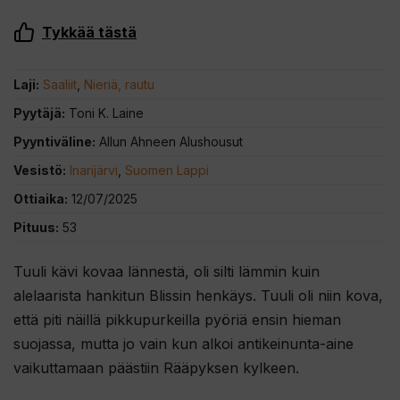
Tykkää tästä
Laji:
Saaliit
,
Nieriä, rautu
Pyytäjä:
Toni K. Laine
Pyyntiväline:
Allun Ahneen Alushousut
Vesistö:
Inarijärvi
,
Suomen Lappi
Ottiaika:
12/07/2025
Pituus:
53
Tuuli kävi kovaa lännestä, oli silti lämmin kuin
alelaarista hankitun Blissin henkäys. Tuuli oli niin kova,
että piti näillä pikkupurkeilla pyöriä ensin hieman
suojassa, mutta jo vain kun alkoi antikeinunta-aine
vaikuttamaan päästiin Rääpyksen kylkeen.