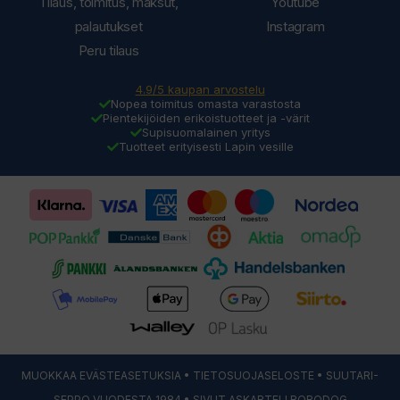
Tilaus, toimitus, maksut,
Youtube
palautukset
Instagram
Peru tilaus
4.9/5 kaupan arvostelu
Nopea toimitus omasta varastosta
Pientekijöiden erikoistuotteet ja -värit
Supisuomalainen yritys
Tuotteet erityisesti Lapin vesille
MUOKKAA EVÄSTEASETUKSIA
•
TIETOSUOJASELOSTE
• SUUTARI-
SEPPO VUODESTA 1984 • SIVUT ASKARTELI
ROBODOG