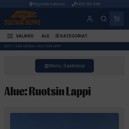
Myymälä Ivalossa
0400 192 648
VALIKKO
ALE
KATEGORIAT
Siirry
KOTI
>
SAALISKIRJA
>
RUOTSIN LAPPI
sisältöön
Menu Saaliskirja
Alue:
Ruotsin Lappi