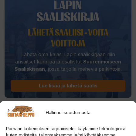
LÄHETÄ SAALIISI - VOITA
VOITTOJA
Lähetä oma kalasi Lapin saaliskirjaan niin
ansaitset kunniaa ja osallistut
Suurenmoiseen
Saaliskisaan
, jossa tarjolla meheviä palkintoja.
Lue lisää ja lähetä saalis
Hallinnoi suostumusta
SUUTARI-SEPON
Parhaan kokemuksen tarjoamiseksi käytämme teknologioita,
kuten evästeitä, tallentaaksemme ja/tai käyttääksemme