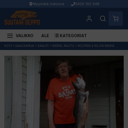
Myymälä Ivalossa
0400 192 648
VALIKKO
ALE
KATEGORIAT
Siirry
KOTI
>
SAALISKIRJA
>
SAALIIT
>
NIERIÄ, RAUTU
>
ROOPEN 6 KILON NIERIÄ
sisältöön