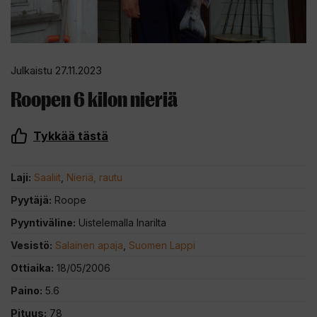
Julkaistu 27.11.2023
Roopen 6 kilon nieriä
Tykkää tästä
Laji:
Saaliit
,
Nieriä, rautu
Pyytäjä:
Roope
Pyyntiväline:
Uistelemalla Inarilta
Vesistö:
Salainen apaja
,
Suomen Lappi
Ottiaika:
18/05/2006
Paino:
5.6
Pituus:
78