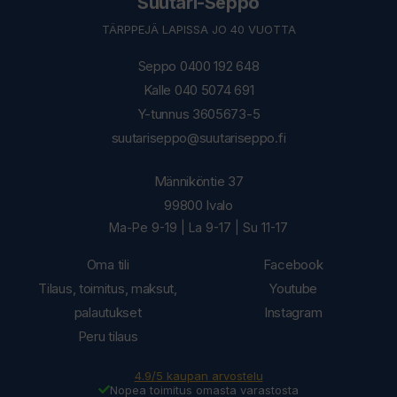
Suutari-Seppo
TÄRPPEJÄ LAPISSA JO 40 VUOTTA
Seppo 0400 192 648
Kalle 040 5074 691
Y-tunnus 3605673-5
suutariseppo@suutariseppo.fi
Männiköntie 37
99800 Ivalo
Ma-Pe 9-19 | La 9-17 | Su 11-17
Oma tili
Facebook
Tilaus, toimitus, maksut,
Youtube
palautukset
Instagram
Peru tilaus
4.9/5 kaupan arvostelu
Nopea toimitus omasta varastosta