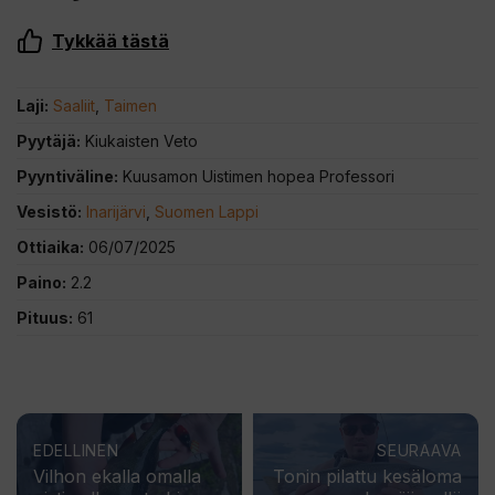
Tykkää tästä
Laji:
Saaliit
,
Taimen
Pyytäjä:
Kiukaisten Veto
Pyyntiväline:
Kuusamon Uistimen hopea Professori
Vesistö:
Inarijärvi
,
Suomen Lappi
Ottiaika:
06/07/2025
Paino:
2.2
Pituus:
61
EDELLINEN
SEURAAVA
Vilhon ekalla omalla
Tonin pilattu kesäloma