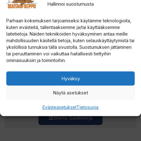
Hallinnoi suostumusta
Lue lisää ja lähetä saalis
Parhaan kokemuksen tarjoamiseksi käytämme teknologioita,
kuten evästeitä, tallentaaksemme ja/tai käyttääksemme
laitetietoja. Näiden tekniikoiden hyväksyminen antaa meille
mahdollisuuden käsitellä tietoja, kuten selauskäyttäytymistä tai
yksilöllisiä tunnuksia tällä sivustolla. Suostumuksen jättäminen
SUUTARI-SEPON
tai peruuttaminen voi vaikuttaa haitallisesti tiettyihin
ominaisuuksiin ja toimintoihin.
Hyväksy
Saaliskuvia ja viehevinkkejä Lapista.
Näytä asetukset
Evästeasetukset
Tietosuoja
Menu Saaliskirja