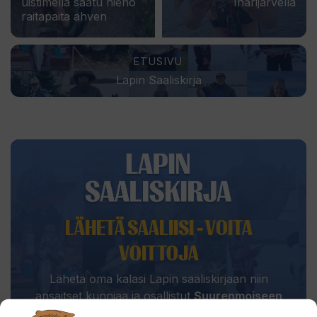
uistimella saatu hieno
Inarijärvellä
raitapaita ahven
ETUSIVU
Lapin Saaliskirja
LÄHETÄ SAALIISI - VOITA
VOITTOJA
Lähetä oma kalasi Lapin saaliskirjaan niin
ansaitset kunniaa ja osallistut
Suurenmoiseen
Saaliskisaan
, jossa tarjolla meheviä palkintoja.