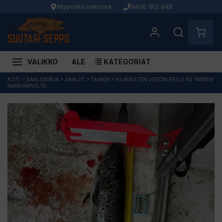
Myymälä Ivalossa
0400 192 648
VALIKKO
ALE
KATEGORIAT
Siirry
KOTI
>
SAALISKIRJA
>
SAALIIT
>
TAIMEN
>
KIUKAISTEN VEDON REILU 60 TAIMEN
INARIJÄRVELTÄ
sisältöön