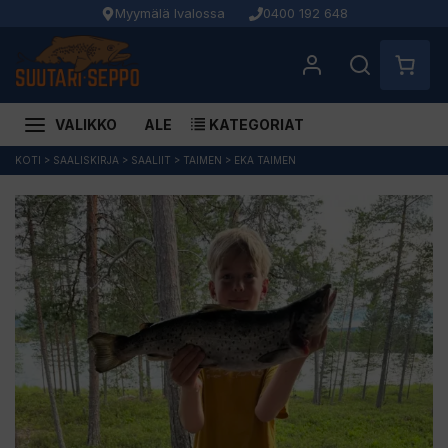
Myymälä Ivalossa
0400 192 648
VALIKKO
ALE
KATEGORIAT
Siirry
KOTI
>
SAALISKIRJA
>
SAALIIT
>
TAIMEN
>
EKA TAIMEN
sisältöön