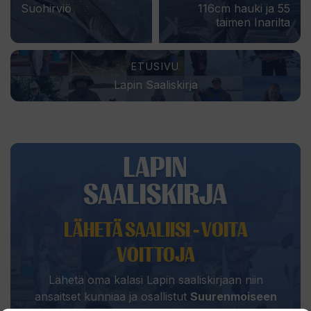
Suohirviö
116cm hauki ja 55
taimen Inarilta
ETUSIVU
Lapin Saaliskirja
LÄHETÄ SAALIISI - VOITA
VOITTOJA
Lähetä oma kalasi Lapin saaliskirjaan niin
ansaitset kunniaa ja osallistut
Suurenmoiseen