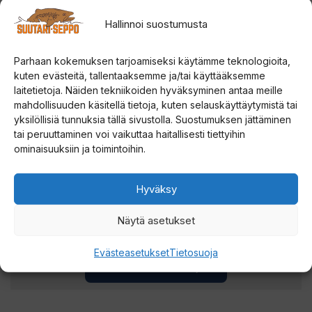
Saaliskisaan
, jossa tarjolla meheviä palkintoja.
Hallinnoi suostumusta
Lue lisää ja lähetä saalis
Parhaan kokemuksen tarjoamiseksi käytämme teknologioita,
kuten evästeitä, tallentaaksemme ja/tai käyttääksemme
laitetietoja. Näiden tekniikoiden hyväksyminen antaa meille
mahdollisuuden käsitellä tietoja, kuten selauskäyttäytymistä tai
SUUTARI-SEPON
yksilöllisiä tunnuksia tällä sivustolla. Suostumuksen jättäminen
tai peruuttaminen voi vaikuttaa haitallisesti tiettyihin
ominaisuuksiin ja toimintoihin.
Hyväksy
Saaliskuvia ja viehevinkkejä Lapista.
Näytä asetukset
Evästeasetukset
Tietosuoja
Menu Saaliskirja