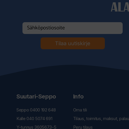
AL
Tilaa uutiskirje
Suutari-Seppo
Info
Seppo 0400 192 648
Oma tili
Kalle 040 5074 691
Tilaus, toimitus, maksut, pala
Y-tunnus 3605673-5
Peru tilaus