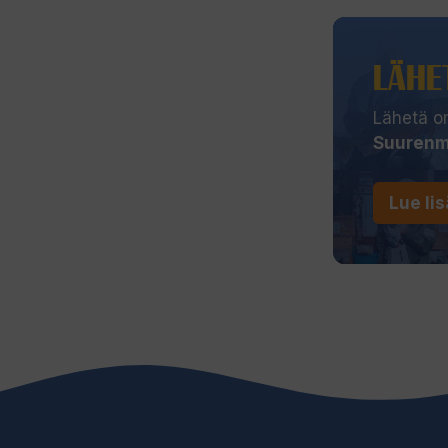
LÄHET
Lähetä om
Suurenm
Lue lis