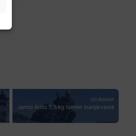
SEURAAVA
Jarmo Autio 5,5 kg taimen Inarijärvestä