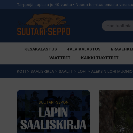
Tärppejä Lapissa jo 40 vuotta
• Nopea toimitus omasta varast
KESÄKALASTUS
TALVIKALASTUS
ERÄVEHKE
VAATTEET
KAIKKI TUOTTEET
Siirry
KOTI
>
SAALISKIRJA
>
SAALIIT
>
LOHI
>
ALEKSIN LOHI MUONI
sisältöön
SUUTARI-SEPON