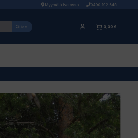
Myymälä Ivalossa
0400 192 648
Hae
0,00 €