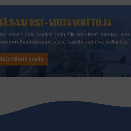
Ä SAALIISI - VOITA VOITTOJA
a kalasi Lapin saaliskirjaan niin ansaitset kunniaa ja osa
oiseen Saaliskisaan
, jossa tarjolla meheviä palkintoja.
ää ja lähetä saalis