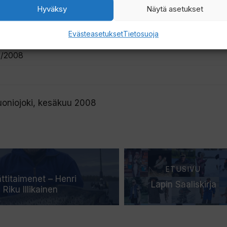
Hyväksy
Näytä asetukset
i Pudas
Evästeasetukset
Tietosuoja
onjoki
,
Suomen Lappi
/2008
uoniojoki, kesäkuu 2008
ETUSIVU
ättitaimenet – Henri
Lapin Saaliskirja
Riku Illikainen