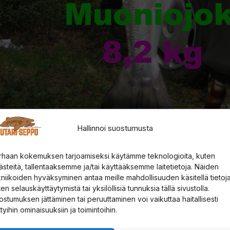
Hallinnoi suostumusta
023
rhaan kokemuksen tarjoamiseksi käytämme teknologioita, kuten
 lohi Muoniojoelta
ästeitä, tallentaaksemme ja/tai käyttääksemme laitetietoja. Näiden
kniikoiden hyväksyminen antaa meille mahdollisuuden käsitellä tietoja
en selauskäyttäytymistä tai yksilöllisiä tunnuksia tällä sivustolla.
ästä
ostumuksen jättäminen tai peruuttaminen voi vaikuttaa haitallisesti
ttyihin ominaisuuksiin ja toimintoihin.
it