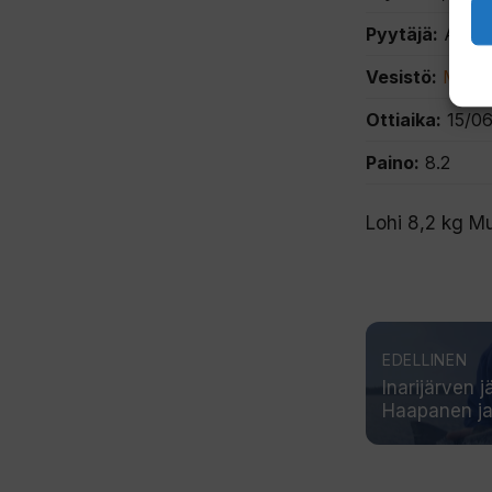
Pyytäjä:
Aleks
Vesistö:
Muoni
Ottiaika:
15/06
Paino:
8.2
Lohi 8,2 kg M
EDELLINEN
Inarijärven j
Haapanen ja 