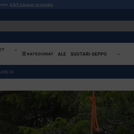
osta
•
4.9/5 kaupan arvostelu
ET
KATEGORIAT
ALE
SUUTARI-SEPPO
OJOELTA