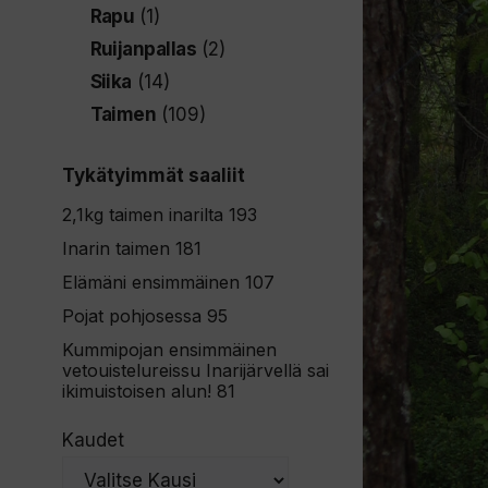
Rapu
(1)
Ruijanpallas
(2)
Siika
(14)
Taimen
(109)
Tykätyimmät saaliit
2,1kg taimen inarilta
193
Inarin taimen
181
Elämäni ensimmäinen
107
Pojat pohjosessa
95
Kummipojan ensimmäinen
vetouistelureissu Inarijärvellä sai
ikimuistoisen alun!
81
Kaudet