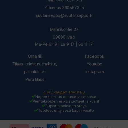
Y-tunnus 3605673-5
suutariseppo@suutariseppo.fi
Männiköntie 37
99800 Ivalo
Ma-Pe 9-19 | La 9-17 | Su 11-17
Oma tili
Facebook
Tilaus, toimitus, maksut,
Youtube
palautukset
Instagram
Peru tilaus
4.9/5 kaupan arvostelu
Nopea toimitus omasta varastosta
Pientekijöiden erikoistuotteet ja -värit
Supisuomalainen yritys
Tuotteet erityisesti Lapin vesille