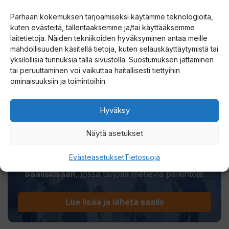
Lapin Saaliskirja
Parhaan kokemuksen tarjoamiseksi käytämme teknologioita,
kuten evästeitä, tallentaaksemme ja/tai käyttääksemme
laitetietoja. Näiden tekniikoiden hyväksyminen antaa meille
mahdollisuuden käsitellä tietoja, kuten selauskäyttäytymistä tai
yksilöllisiä tunnuksia tällä sivustolla. Suostumuksen jättäminen
tai peruuttaminen voi vaikuttaa haitallisesti tiettyihin
ominaisuuksiin ja toimintoihin.
LÄHETÄ SAALIISI - VOITA
Hyväksy
VOITTOJA
Näytä asetukset
Lähetä oma kalasi Lapin saaliskirjaan niin
Evästeasetukset
Tietosuoja
ansaitset kunniaa ja osallistut
Suurenmoiseen
Saaliskisaan
, jossa tarjolla meheviä palkintoja.
Lue lisää ja lähetä saalis