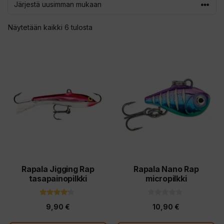
Sorted
Näytetään kaikki 6 tulosta
by
latest
Tällä
Tällä
tuotteella
tuotteella
on
on
useampi
useampi
muunnelma.
muunnelma.
Voit
Voit
tehdä
tehdä
valinnat
valinnat
tuotteen
tuotteen
Rapala Jigging Rap
Rapala Nano Rap
tasapainopilkki
micropilkki
sivulla.
sivulla.
4.00
0
9,90
€
10,90
€
5:stä
5
:
s