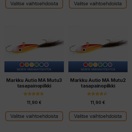
t
Valitse vaihtoehdoista
Valitse vaihtoehdoista
ä
Tällä
Tällä
tuotteella
tuotteella
on
on
useampi
useampi
muunnelma.
muunnelma.
Voit
Voit
tehdä
tehdä
MONTA VÄRIVAIHTOEHTOA
MONTA VÄRIVAIHTOEHTOA
valinnat
valinnat
tuotteen
tuotteen
Markku Autio MA Mutu3
Markku Autio MA Mutu2
tasapainopilkki
tasapainopilkki
sivulla.
sivulla.
4.57
4.25
11,90
€
11,90
€
5:stä
5:stä
Valitse vaihtoehdoista
Valitse vaihtoehdoista
Tällä
Tällä