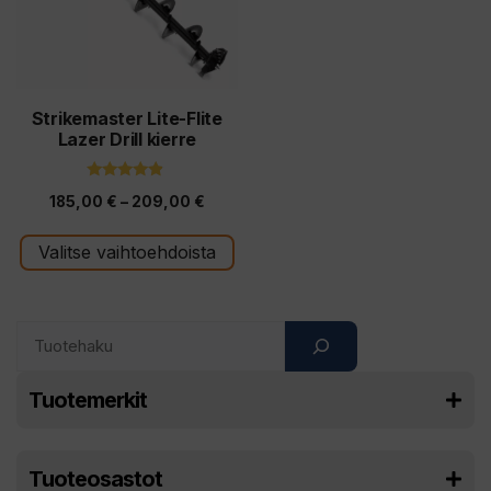
Voit
tehdä
valinnat
tuotteen
Strikemaster Lite-Flite
Lazer Drill kierre
sivulla.
4.67
Hintaluokka:
185,00
€
–
209,00
€
5:stä
185,00 €
Valitse vaihtoehdoista
-
209,00 €
Search
Tuotemerkit
Tuoteosastot