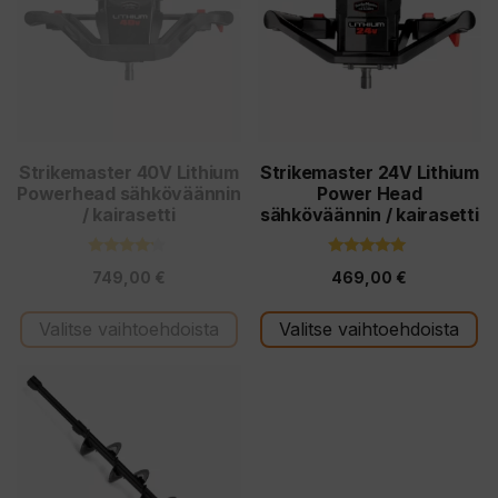
Strikemaster 40V Lithium
Strikemaster 24V Lithium
Powerhead sähköväännin
Power Head
/ kairasetti
sähköväännin / kairasetti
4.00
5.00
749,00
€
469,00
€
5:stä
5:stä
Valitse vaihtoehdoista
Valitse vaihtoehdoista
Tällä
tuotteella
on
useampi
muunnelma.