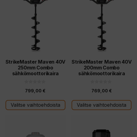
StrikeMaster Maven 40V
StrikeMaster Maven 40V
250mm Combo
200mm Combo
sähkömoottorikaira
sähkömoottorikaira
0
0
799,00
€
769,00
€
5
5
:
:
s
s
t
t
Valitse vaihtoehdoista
Valitse vaihtoehdoista
ä
ä