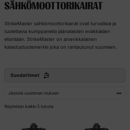
SÄHKÖMOOTTORIKAIRAT
StrikeMaster sähkömoottorikairat ovat turvallisia ja
luotettavia kumppaneita jäänalaisten eväkkäiden
etsintään. StrikeMaster on amerikkalainen
kalastustuotemerkki joka on rantautunut suomeen.
Suodattimet
Sorted
Näytetään kaikki 5 tulosta
by
latest