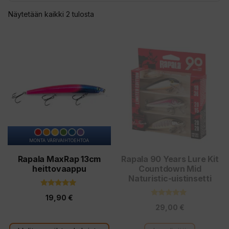
Sorted
Näytetään kaikki 2 tulosta
by
latest
Tällä
tuotteella
on
useampi
muunnelma.
Voit
tehdä
MONTA VÄRIVAIHTOEHTOA
valinnat
tuotteen
Rapala MaxRap 13cm
Rapala 90 Years Lure Kit
heittovaappu
Countdown Mid
sivulla.
Naturistic-uistinsetti
5.00
19,90
€
5:stä
5.00
29,00
€
5:stä