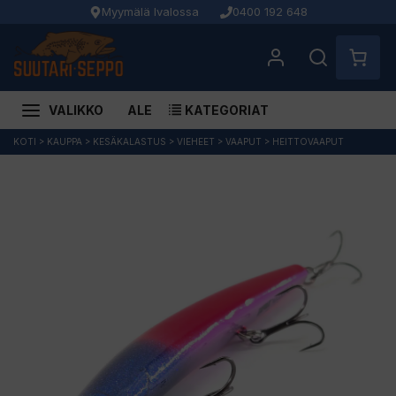
Myymälä Ivalossa
0400 192 648
VALIKKO
ALE
KATEGORIAT
Siirry
KOTI
>
KAUPPA
>
KESÄKALASTUS
>
VIEHEET
>
VAAPUT
>
HEITTOVAAPUT
sisältöön