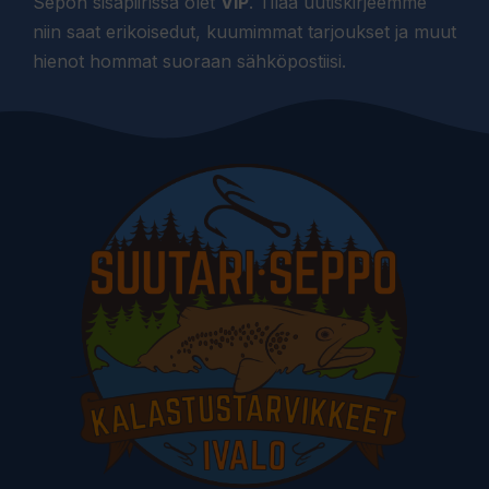
Sepon sisäpiirissä olet
VIP
. Tilaa uutiskirjeemme
niin saat erikoisedut, kuumimmat tarjoukset ja muut
hienot hommat suoraan sähköpostiisi.