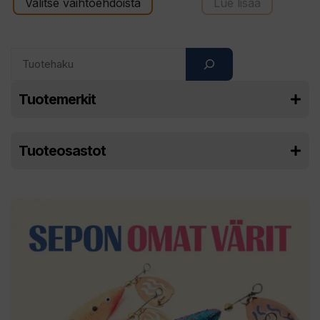
Valitse vaihtoehdoista
Lue lisää
Search
Tuotemerkit
Tuoteosastot