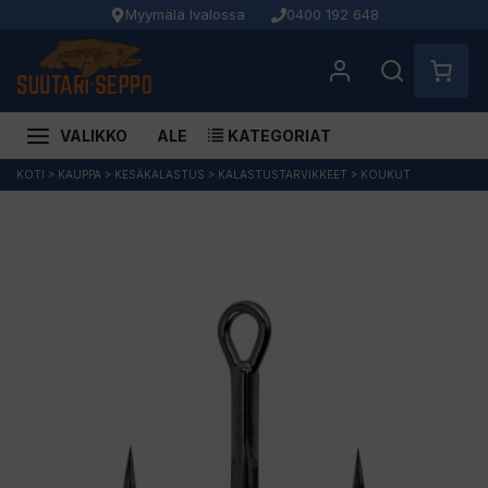
Myymälä Ivalossa
0400 192 648
VALIKKO
ALE
KATEGORIAT
Siirry
KOTI
>
KAUPPA
>
KESÄKALASTUS
>
KALASTUSTARVIKKEET
>
KOUKUT
sisältöön