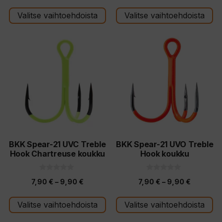
-
Valitse vaihtoehdoista
Valitse vaihtoehdoista
9,90 €
Tällä
Tällä
tuotteella
tuotteella
on
on
useampi
useampi
muunnelma.
muunnelma.
Voit
Voit
tehdä
tehdä
valinnat
valinnat
tuotteen
tuotteen
BKK Spear-21 UVC Treble
BKK Spear-21 UVO Treble
Hook Chartreuse koukku
Hook koukku
sivulla.
sivulla.
0
0
Hintaluokka:
Hintaluo
7,90
€
–
9,90
€
7,90
€
–
9,90
€
5
5
:
:
7,90 €
7,90 €
s
s
t
t
Valitse vaihtoehdoista
Valitse vaihtoehdoista
-
-
ä
ä
9,90 €
9,90 €