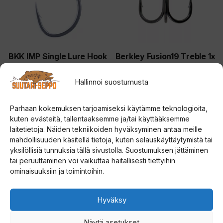
muunnelma.
muunnelma.
Voit
Voit
tehdä
tehdä
valinnat
valinnat
tuotteen
tuotteen
BKK IMP Single Lure Hook
Berkley Fusion19 Treble 1x
koukku
Hooks 3-haarakoukku
sivulla.
sivulla.
Hallinnoi suostumusta
5.00
0
4,00
€
8,00
€
5:stä
5
:
Parhaan kokemuksen tarjoamiseksi käytämme teknologioita,
s
t
Valitse vaihtoehdoista
Valitse vaihtoehdoista
kuten evästeitä, tallentaaksemme ja/tai käyttääksemme
ä
laitetietoja. Näiden tekniikoiden hyväksyminen antaa meille
mahdollisuuden käsitellä tietoja, kuten selauskäyttäytymistä tai
yksilöllisiä tunnuksia tällä sivustolla. Suostumuksen jättäminen
Search
tai peruuttaminen voi vaikuttaa haitallisesti tiettyihin
ominaisuuksiin ja toimintoihin.
Tuotemerkit
Hyväksy
Tuoteosastot
Näytä asetukset