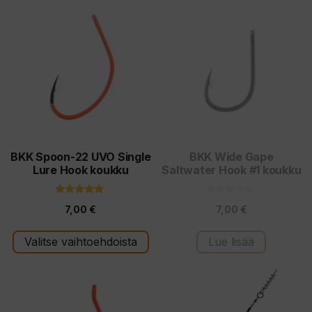
Tällä
tuotteella
on
useampi
muunnelma.
Voit
tehdä
valinnat
tuotteen
BKK Spoon-22 UVO Single
BKK Wide Gape
Lure Hook koukku
Saltwater Hook #1 koukku
sivulla.
5.00
0
7,00
€
7,00
€
5:stä
5
:
s
t
Valitse vaihtoehdoista
Lue lisää
ä
Tällä
Tällä
tuotteella
tuotteella
on
on