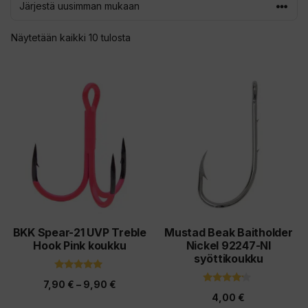
Sorted
Näytetään kaikki 10 tulosta
by
latest
Tällä
Tällä
tuotteella
tuotteella
on
on
useampi
useampi
muunnelma.
muunnelma.
Voit
Voit
tehdä
tehdä
valinnat
valinnat
tuotteen
tuotteen
BKK Spear-21 UVP Treble
Mustad Beak Baitholder
Hook Pink koukku
Nickel 92247-NI
sivulla.
sivulla.
syöttikoukku
5.00
Hintaluokka:
7,90
€
–
9,90
€
5:stä
4.00
4,00
€
5:stä
7,90 €