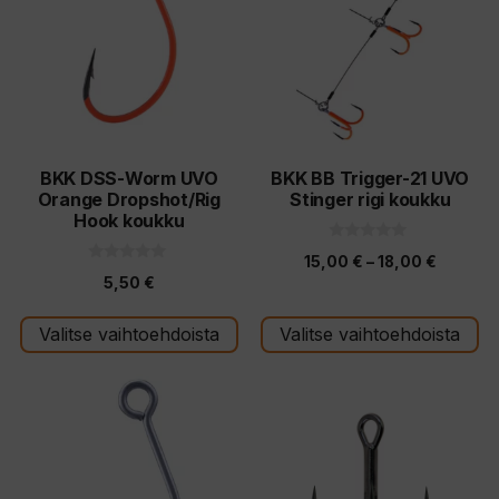
useampi
useampi
muunnelma.
muunnelma.
Voit
Voit
tehdä
tehdä
valinnat
valinnat
tuotteen
tuotteen
BKK DSS-Worm UVO
BKK BB Trigger-21 UVO
Orange Dropshot/Rig
Stinger rigi koukku
sivulla.
sivulla.
Hook koukku
0
Hintalu
15,00
€
–
18,00
€
5
0
:
5,50
€
5
15,00 €
s
:
t
s
-
ä
t
Valitse vaihtoehdoista
Valitse vaihtoehdoista
ä
18,00 €
Tällä
Tällä
tuotteella
tuotteella
on
on
useampi
useampi