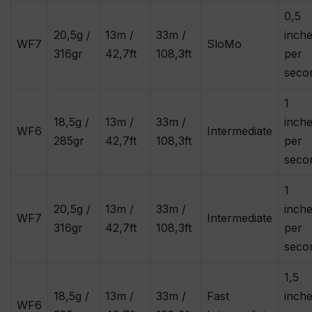
0,5
20,5g /
13m /
33m /
inch
WF7
SloMo
316gr
42,7ft
108,3ft
per
seco
1
18,5g /
13m /
33m /
inch
WF6
Intermediate
285gr
42,7ft
108,3ft
per
seco
1
20,5g /
13m /
33m /
inch
WF7
Intermediate
316gr
42,7ft
108,3ft
per
seco
1,5
18,5g /
13m /
33m /
Fast
inch
WF6