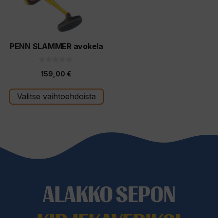
Voit
tehdä
valinnat
tuotteen
PENN SLAMMER avokela
sivulla.
0
159,00
€
5
:
s
t
Valitse vaihtoehdoista
ä
ALAKKO SEPON