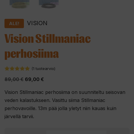
VISION
ALE!
Vision Stillmaniac
perhosiima
(
1
tuotearvio)
5.00
5:stä
Alkuperäinen
Nykyinen
89,00
€
69,00
€
hinta
hinta
Vision Stillmaniac perhosiima on suunniteltu seisovan
oli:
on:
veden kalastukseen. Vasittu siima Stillmaniac
89,00 €.
69,00 €.
perhovavoille. 13m pää jolla yletyt niin kauas kuin
järvellä tarvii.