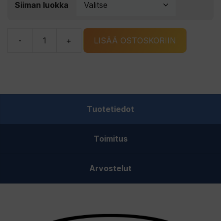
Siiman luokka
-
+
LISÄÄ OSTOSKORIIN
Vision
Stillmaniac
perhosiima
määrä
Tuotetiedot
Toimitus
Arvostelut