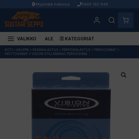
Myymälä Ivalossa
0400 192 648
VALIKKO
ALE
KATEGORIAT
Siirry
KOTI
>
KAUPPA
>
KESÄKALASTUS
>
PERHOKALASTUS
>
PERHOSIIMAT
>
HEITTOSIIMAT
>
VISION STILLMANIAC PERHOSIIMA
sisältöön