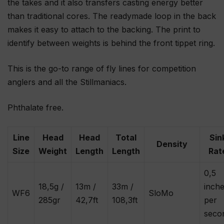
the takes and it also transfers casting energy better
than traditional cores. The readymade loop in the back
makes it easy to attach to the backing. The print to
identify between weights is behind the front tippet ring.
This is the go-to range of fly lines for competition
anglers and all the Stillmaniacs.
Phthalate free.
Line
Head
Head
Total
Sin
Density
Size
Weight
Length
Length
Rat
0,5
18,5g /
13m /
33m /
inch
WF6
SloMo
285gr
42,7ft
108,3ft
per
seco