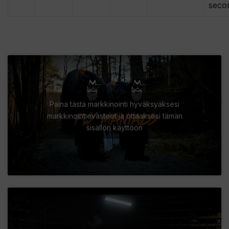
seco
Paina tästä markkinointi hyväksyäksesi
markkinointievästeet ja ottaaksesi tämän
sisällön käyttöön