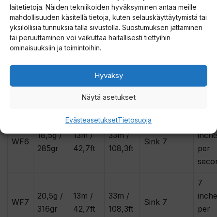
5
laitetietoja. Näiden tekniikoiden hyväksyminen antaa meille
18,5g /
13m /
33m /
inch
mahdollisuuden käsitellä tietoja, kuten selauskäyttäytymistä tai
WF6
Sink 5
285gr
42,7ft
108,3ft
per
yksilöllisiä tunnuksia tällä sivustolla. Suostumuksen jättäminen
tai peruuttaminen voi vaikuttaa haitallisesti tiettyihin
seco
ominaisuuksiin ja toimintoihin.
5
20,5g /
13m /
33m /
inch
Hyväksy
WF7
Sink 5
316gr
42,7ft
108,3ft
per
Näytä asetukset
seco
Evästeasetukset
Tietosuoja
7
18,5g /
13m /
33m /
inch
WF6
Sink 7
285gr
42,7ft
108,3ft
per
seco
7
20,5g /
13m /
33m /
inch
WF7
Sink 7
316gr
42,7ft
108,3ft
per