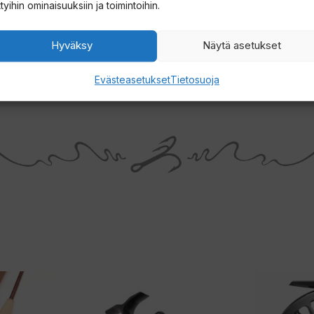
ttyihin ominaisuuksiin ja toimintoihin.
Hyväksy
Näytä asetukset
Evästeasetukset
Tietosuoja
Tällä
Tällä
tuotteella
tuotteella