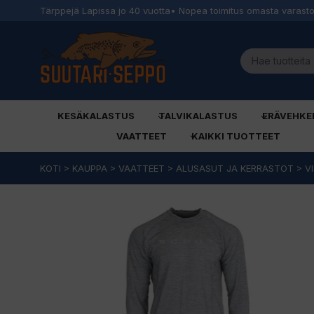
Tärppejä Lapissa jo 40 vuotta
• Nopea toimitus omasta varast
KESÄKALASTUS
TALVIKALASTUS
ERÄVEHKE
VAATTEET
KAIKKI TUOTTEET
Siirry
KOTI
>
KAUPPA
>
VAATTEET
>
ALUSASUT JA KERRASTOT
>
V
sisältöön