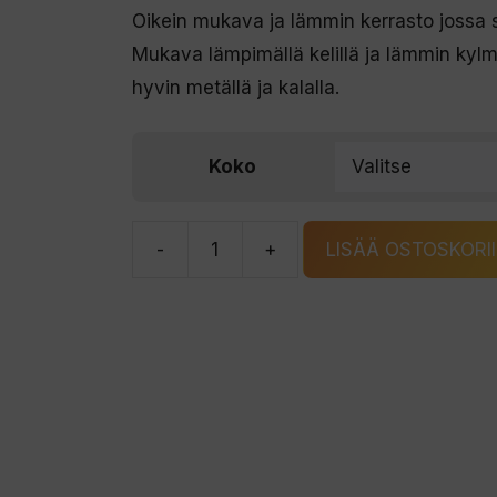
oli:
on:
Oikein mukava ja lämmin kerrasto jossa 
199,00 €.
99,00 €.
Mukava lämpimällä kelillä ja lämmin kylmi
hyvin metällä ja kalalla.
Koko
-
+
LISÄÄ OSTOSKORI
Vision
Scout
Merino
Bamboo
Set
Grey
kerrasto