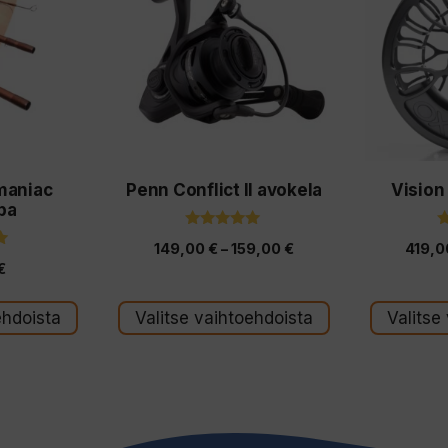
on
on
useampi
useampi
muunnelma.
muunnelm
Voit
Voit
tehdä
tehdä
valinnat
valinnat
maniac
Penn Conflict II avokela
Vision
tuotteen
tuotteen
pa
sivulla.
sivulla.
5.00
Hintaluokka:
149,00
€
–
159,00
€
419,
5:stä
€
149,00 €
-
ehdoista
Valitse vaihtoehdoista
Valitse
159,00 €