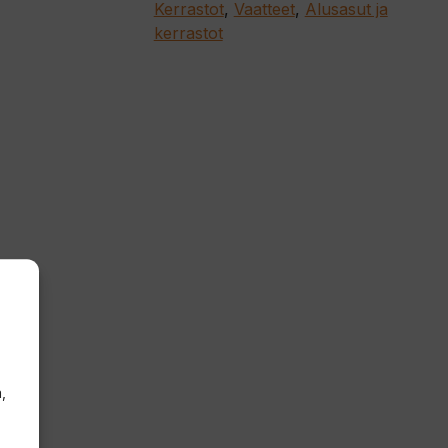
Kerrastot
,
Vaatteet
,
Alusasut ja
kerrastot
,