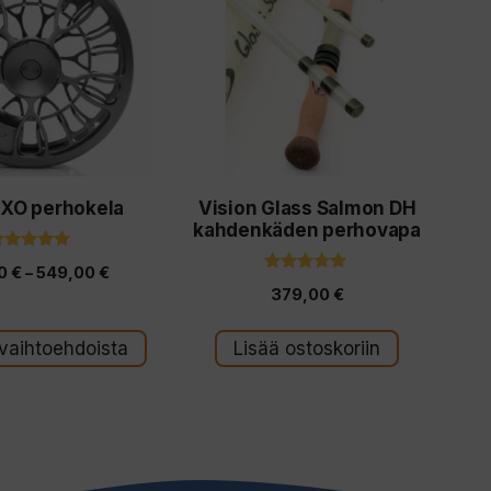
a.
 XO perhokela
Vision Glass Salmon DH
kahdenkäden perhovapa
5.00
Hintaluokka:
00
€
–
549,00
€
5:stä
5.00
379,00
€
5:stä
419,00 €
-
 vaihtoehdoista
Lisää ostoskoriin
549,00 €