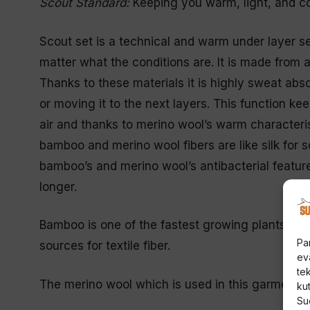
Scout Standard:
Keeping you warm, light, and c
Scout set is a technical and warm under layer 
matter what the conditions are. It is made from
Thanks to these materials it is highly sweat abso
or moving it to the next layers. This function kee
air and thanks to merino wool’s warm characterist
bamboo and merino wool fibers are like silk for so
bamboo’s and merino wool’s antibacterial feature
longer.
Bamboo is one of the fastest growing plants in t
Pa
sources for textile fiber.
ev
te
The merino wool which is used in this garment is
kut
Su