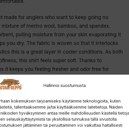
omfortable.
set made for anglers who want to keep going no
 a mixture of merino wool, bamboo, and spandex.
rbent, pulling moisture from your skin evaporating it
ps you dry. The fabric is woven so that it interlocks
ics this is a great layer in cooler conditions. As both
ftness, this shirt feels super soft. Thanks to
s it keeps you feeling fresher and odor free for
Hallinnoi suostumusta
he world making it one of the most sustainable
rhaan kokemuksen tarjoamiseksi käytämme teknologioita, kuten
ästeitä, tallentaaksemme ja/tai käyttääksemme laitetietoja. Näiden
kniikoiden hyväksyminen antaa meille mahdollisuuden käsitellä tietoja
 mulesing free.
en selauskäyttäytymistä tai yksilöllisiä tunnuksia tällä sivustolla.
ostumuksen jättäminen tai peruuttaminen voi vaikuttaa haitallisesti