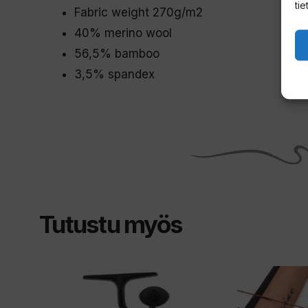
tie
Fabric weight 270g/m2
40% merino wool
56,5% bamboo
3,5% spandex
Tutustu myös
Tällä
Tällä
tuotteella
tuotteella