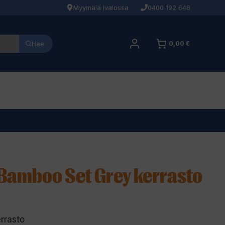
Myymälä Ivalossa
0400 192 648
Hae
0,00 €
 Bamboo Set Grey kerrasto
rrasto