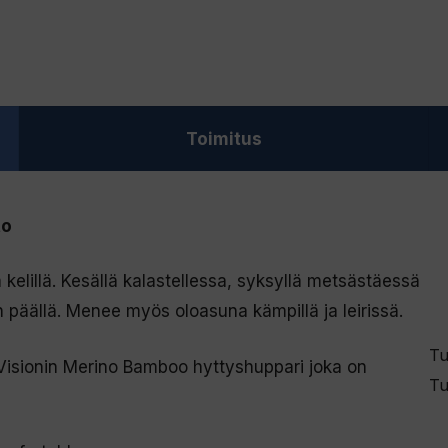
määrä
Toimitus
to
 kelillä. Kesällä kalastellessa, syksyllä metsästäessä
in päällä. Menee myös oloasuna kämpillä ja leirissä.
Tu
Visionin Merino Bamboo hyttyshuppari joka on
Tu