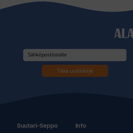
AL
Tilaa uutiskirje
Suutari-Seppo
Info