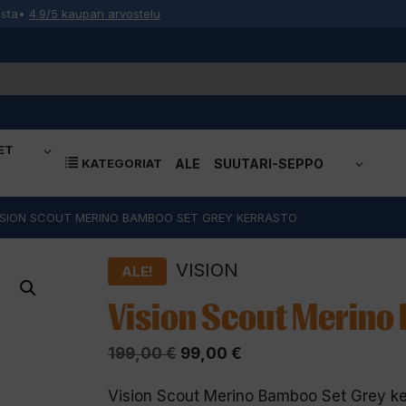
osta
•
4.9/5 kaupan arvostelu
ET
KATEGORIAT
ALE
SUUTARI-SEPPO
ISION SCOUT MERINO BAMBOO SET GREY KERRASTO
VISION
ALE!
Vision Scout Merino
Alkuperäinen
Nykyinen
199,00
€
99,00
€
hinta
hinta
Vision Scout Merino Bamboo Set Grey ke