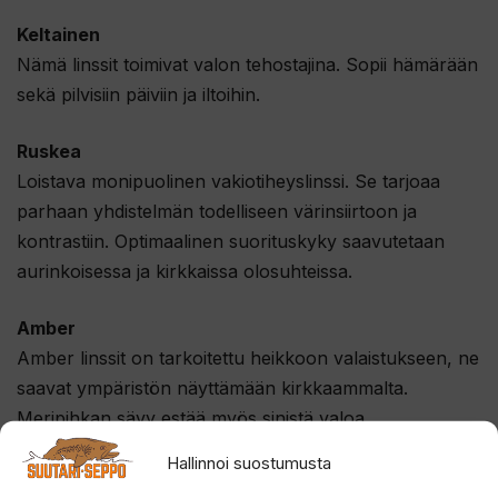
Keltainen
Nämä linssit toimivat valon tehostajina. Sopii hämärään
sekä pilvisiin päiviin ja iltoihin.
Ruskea
Loistava monipuolinen vakiotiheyslinssi. Se tarjoaa
parhaan yhdistelmän todelliseen värinsiirtoon ja
kontrastiin. Optimaalinen suorituskyky saavutetaan
aurinkoisessa ja kirkkaissa olosuhteissa.
Amber
Amber linssit on tarkoitettu heikkoon valaistukseen, ne
saavat ympäristön näyttämään kirkkaammalta.
Meripihkan sävy estää myös sinistä valoa.
Hallinnoi suostumusta