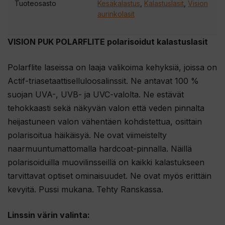
Tuoteosasto
Kesäkalastus
,
Kalastuslasit
,
Vision
aurinkolasit
VISION PUK POLARFLITE polarisoidut kalastuslasit
Polarflite laseissa on laaja valikoima kehyksiä, joissa on
Actif-triasetaattiselluloosalinssit. Ne antavat 100 %
suojan UVA-, UVB- ja UVC-valolta. Ne estävät
tehokkaasti sekä näkyvän valon että veden pinnalta
heijastuneen valon vähentäen kohdistettua, osittain
polarisoitua häikäisyä. Ne ovat viimeistelty
naarmuuntumattomalla hardcoat-pinnalla. Näillä
polarisoiduilla muovilinsseillä on kaikki kalastukseen
tarvittavat optiset ominaisuudet. Ne ovat myös erittäin
kevyitä. Pussi mukana. Tehty Ranskassa.
Linssin värin valinta: