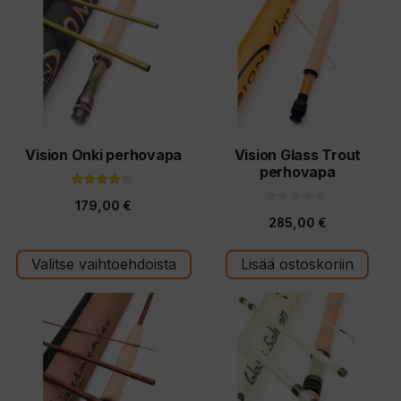
on
useampi
muunnelma.
Voit
tehdä
valinnat
tuotteen
Vision Onki perhovapa
Vision Glass Trout
perhovapa
sivulla.
4.00
179,00
€
5:stä
0
285,00
€
5
:
s
t
Valitse vaihtoehdoista
Lisää ostoskoriin
ä
Tällä
tuotteella
on
useampi
muunnelma.