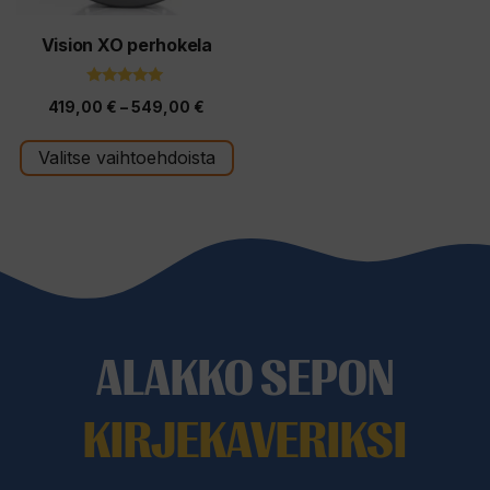
valinnat
tuotteen
Vision XO perhokela
sivulla.
5.00
Hintaluokka:
419,00
€
–
549,00
€
5:stä
419,00 €
Valitse vaihtoehdoista
-
549,00 €
ALAKKO SEPON
KIRJEKAVERIKSI