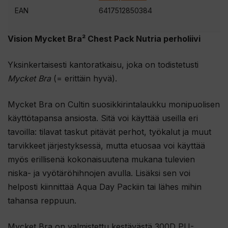
l
EAN
6417512850384
i
i
Vision Mycket Bra² Chest Pack Nutria perholiivi
t
Yksinkertaisesti kantoratkaisu, joka on todistetusti
t
Mycket Bra
(= erittäin hyvä).
y
ä
Mycket Bra on Cultin suosikkirintalaukku monipuolisen
k
käyttötapansa ansiosta. Sitä voi käyttää useilla eri
s
tavoilla: tilavat taskut pitävät perhot, työkalut ja muut
e
tarvikkeet järjestyksessä, mutta etuosaa voi käyttää
s
myös erillisenä kokonaisuutena mukana tulevien
i
niska- ja vyötäröhihnojen avulla. Lisäksi sen voi
t
helposti kiinnittää Aqua Day Packiin tai lähes mihin
ä
tahansa reppuun.
m
ä
Mycket Bra on valmistettu kestävästä 300D PU-