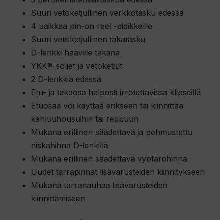
s
Suuri vetoketjullinen verkkotasku edessä
t
4 paikkaa pin-on reel -pidikkeille
a
Suuri vetoketjullinen takatasku
l
D-lenkki haaville takana
l
YKK®-soljet ja vetoketjut
e
2 D-lenkkiä edessä
.
Etu- ja takaosa helposti irrotettavissa klipseillä
Etuosaa voi käyttää erikseen tai kiinnittää
kahluuhousuihin tai reppuun
Mukana erillinen säädettävä ja pehmustettu
niskahihna D-lenkillä
Mukana erillinen säädettävä vyötäröhihna
Uudet tarrapinnat lisävarusteiden kiinnitykseen
Mukana tarranauhaa lisävarusteiden
kiinnittämiseen