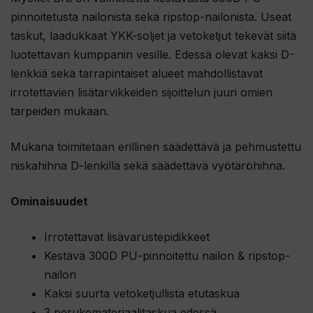
n
pinnoitetusta nailonista sekä ripstop-nailonista. Useat
t
taskut, laadukkaat YKK-soljet ja vetoketjut tekevät siitä
u
luotettavan kumppanin vesille. Edessä olevat kaksi D-
o
lenkkiä sekä tarrapintaiset alueet mahdollistavat
t
irrotettavien lisätarvikkeiden sijoittelun juuri omien
t
tarpeiden mukaan.
e
e
Mukana toimitetaan erillinen säädettävä ja pehmustettu
t
niskahihna D-lenkillä sekä säädettävä vyötäröhihna.
o
d
Ominaisuudet
o
t
Irrotettavat lisävarustepidikkeet
u
Kestävä 300D PU-pinnoitettu nailon & ripstop-
s
nailon
l
Kaksi suurta vetoketjullista etutaskua
i
3 perukemateriaalitaskua edessä