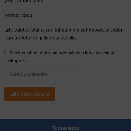
yleensä tarvitaan.
Varasto loppu
Liity odotuslistalle, niin lähetämme sähköpostiisi tiedon
kun tuotetta on jälleen saatavilla.
Suostun siihen, että saan odotuslistaan liittyviä viestejä
sähköpostiini.
S
y
ö
Liity odotuslistalle
t
ä
s
ä
h
Tuotetiedot