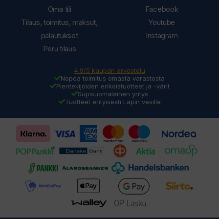
Oma tili
Facebook
Tilaus, toimitus, maksut,
Youtube
palautukset
Instagram
Peru tilaus
4.9/5 kaupan arvostelu
Nopea toimitus omasta varastosta
Pientekijöiden erikoistuotteet ja -värit
Supisuomalainen yritys
Tuotteet erityisesti Lapin vesille