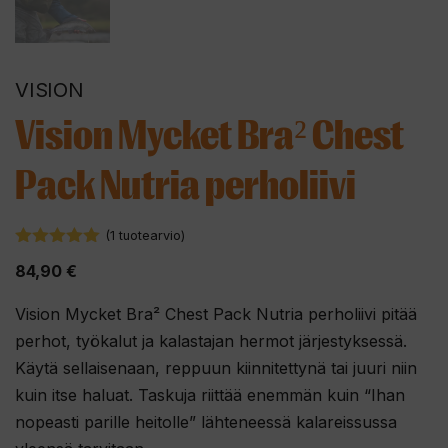
VISION
Vision Mycket Bra² Chest
Pack Nutria perholiivi
(
1
tuotearvio)
5.00
5:stä
84,90
€
Vision Mycket Bra² Chest Pack Nutria perholiivi pitää
perhot, työkalut ja kalastajan hermot järjestyksessä.
Käytä sellaisenaan, reppuun kiinnitettynä tai juuri niin
kuin itse haluat. Taskuja riittää enemmän kuin “Ihan
nopeasti parille heitolle” lähteneessä kalareissussa