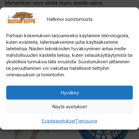
Meripihkan sävy estää myös sinistä valoa.
Hallinnoi suostumusta
Parhaan kokemuksen tarjoamiseksi käytämme teknologioita,
kuten evästeitä, tallentaaksemme ja/tai käyttääksemme
laitetietoja. Näiden tekniikoiden hyväksyminen antaa meille
mahdollisuuden käsitellä tietoja, kuten selauskäyttäytymistä tai
yksilöllisiä tunnuksia tällä sivustolla. Suostumuksen jättäminen
Tutustu myös
tai peruuttaminen voi vaikuttaa haitallisesti tiettyihin
ominaisuuksiin ja toimintoihin.
Tällä
Tällä
Hyväksy
ALE!
tuotteella
tuotteella
Näytä asetukset
on
on
useampi
useampi
Evästeasetukset
Tietosuoja
muunnelma.
muunnelma.
Voit
Voit