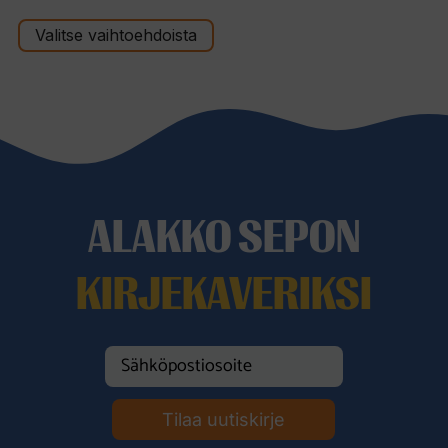
149,00 €
Valitse vaihtoehdoista
-
159,00 €
ALAKKO SEPON
KIRJEKAVERIKSI
Tilaa uutiskirje