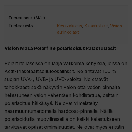
Tuotetunnus (SKU)
Tuoteosasto
Kesäkalastus
,
Kalastuslasit
,
Vision
aurinkolasit
Vision Masa Polarflite polarisoidut kalastuslasit
Polarflite laseissa on laaja valikoima kehyksiä, joissa on
Actif-triasetaattiselluloosalinssit. Ne antavat 100 %
suojan UVA-, UVB- ja UVC-valolta. Ne estävät
tehokkaasti sekä näkyvän valon että veden pinnalta
heijastuneen valon vähentäen kohdistettua, osittain
polarisoitua häikäisyä. Ne ovat viimeistelty
naarmuuntumattomalla hardcoat-pinnalla. Näillä
polarisoiduilla muovilinsseillä on kaikki kalastukseen
tarvittavat optiset ominaisuudet. Ne ovat myös erittäin