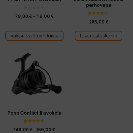
perhovapa
sivulla.
0
Hintaluokka:
79,00
€
–
119,00
€
5
4.00
:
285,00
€
5:stä
79,00 €
s
t
-
ä
Valitse vaihtoehdoista
Lisää ostoskoriin
119,00 €
Tällä
tuotteella
on
useampi
muunnelma.
Voit
tehdä
valinnat
tuotteen
Penn Conflict II avokela
sivulla.
5.00
Hintaluokka:
149,00
€
–
159,00
€
5:stä