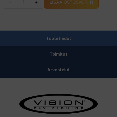
-
+
LISÄÄ OSTOSKORIIN
Vision
Masa
Polarflite
polarisoidut
kalastuslasit
Tuotetiedot
määrä
Toimitus
Arvostelut