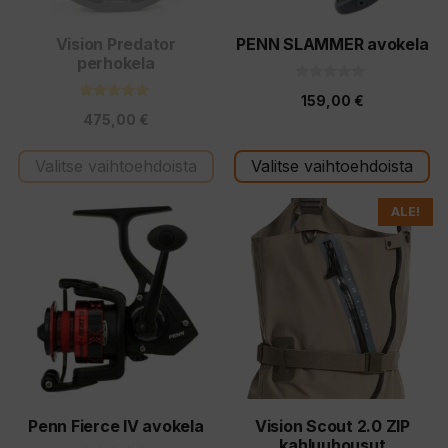
valinnat
valinnat
tuotteen
tuotteen
Vision Predator
PENN SLAMMER avokela
perhokela
sivulla.
sivulla.
0
159,00
€
5
5.00
:
475,00
€
5:stä
s
t
ä
Valitse vaihtoehdoista
Valitse vaihtoehdoista
Tällä
Tällä
ALE!
tuotteella
tuotteella
on
on
useampi
useampi
muunnelma.
muunnelma.
Voit
Voit
tehdä
tehdä
valinnat
valinnat
tuotteen
tuotteen
Penn Fierce IV avokela
Vision Scout 2.0 ZIP
kahluuhousut