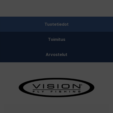
PHOTOFLITE
BROWN
polarisoidut
Tuotetiedot
kalastuslasit
määrä
Toimitus
Arvostelut