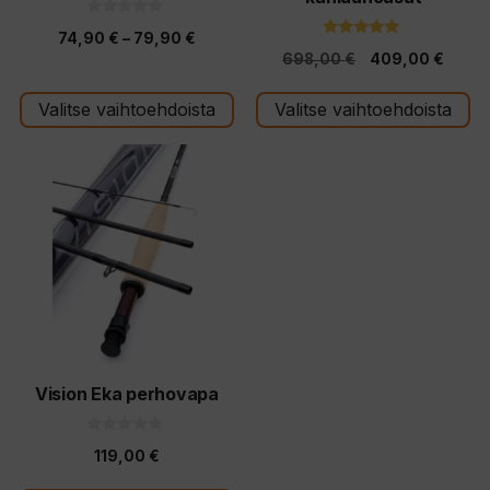
sivulla.
sivulla.
0
Hintaluokka:
74,90
€
–
79,90
€
5
5.00
:
Alkuperäinen
Nykyi
698,00
€
409,00
€
5:stä
74,90 €
s
t
hinta
hinta
-
ä
Valitse vaihtoehdoista
Valitse vaihtoehdoista
oli:
on:
79,90 €
698,00 €.
409,0
Tällä
tuotteella
on
useampi
muunnelma.
Voit
tehdä
valinnat
tuotteen
Vision Eka perhovapa
sivulla.
0
119,00
€
5
:
s