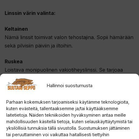
Linssin värin valinta:
Keltainen
Nämä linssit toimivat valon tehostajina. Sopii hämärään
sekä pilvisiin päiviin ja iltoihin.
Ruskea
Loistava monipuolinen vakiotiheyslinssi. Se tarjoaa
parhaan yhdistelmän todelliseen värinsiirtoon ja
Hallinnoi suostumusta
kontrastiin. Optimaalinen suorituskyky saavutetaan
aurinkoisessa ja kirkkaissa olosuhteissa.
Parhaan kokemuksen tarjoamiseksi käytämme teknologioita,
kuten evästeitä, tallentaaksemme ja/tai käyttääksemme
Amber
laitetietoja. Näiden tekniikoiden hyväksyminen antaa meille
Amber linssit on tarkoitettu heikkoon valaistukseen, ne
mahdollisuuden käsitellä tietoja, kuten selauskäyttäytymistä tai
saavat ympäristön näyttämään kirkkaammalta.
yksilöllisiä tunnuksia tällä sivustolla. Suostumuksen jättäminen
tai peruuttaminen voi vaikuttaa haitallisesti tiettyihin
Meripihkan sävy estää myös sinistä valoa.