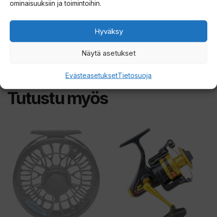
ominaisuuksiin ja toimintoihin.
Hyväksy
Näytä asetukset
Evästeasetukset
Tietosuoja
Tutustu myös
Tällä
Tällä
tuotteella
tuotteella
on
on
useampi
useampi
muunnelma.
muunnelma.
Voit
Voit
tehdä
tehdä