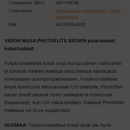
Tuotetunnus (SKU)
A01-VWF98
Tuoteosasto
Kesäkalastus
,
Kalastuslasit
,
Vision
aurinkolasit
EAN
6417512842631
VISION MASA PHOTOFLITE BROWN polarisoidut
kalastuslasit
Fotokromaattiset linssit ovat monipuolinen vaihtoehto
ja toimivat melkein kaikissa olosuhteissa hämärästä
kirkkaaseen auringonpaisteeseen. Fotokromaattiset
linssit tummuvat altistuessaan UV-säteilylle. Photoflite-
sarjan linssit alkavat hyvin vaaleasta ja tummuvat
lineaarisesti, kun UV-valoa lisätään. Kaikissa Photoflite-
malleissa on kova suojakotelo.
HUOMAA
: Fotokromaattiset linssit eivät ole hyvä