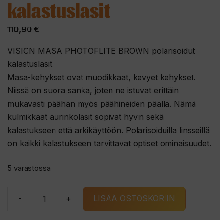
kalastuslasit
110,90
€
VISION MASA PHOTOFLITE BROWN polarisoidut
kalastuslasit
Masa-kehykset ovat muodikkaat, kevyet kehykset.
Niissä on suora sanka, joten ne istuvat erittäin
mukavasti päähän myös päähineiden päällä. Nämä
kulmikkaat aurinkolasit sopivat hyvin sekä
kalastukseen että arkikäyttöön. Polarisoiduilla linsseillä
on kaikki kalastukseen tarvittavat optiset ominaisuudet.
5 varastossa
-
+
LISÄÄ OSTOSKORIIN
VISION
MASA