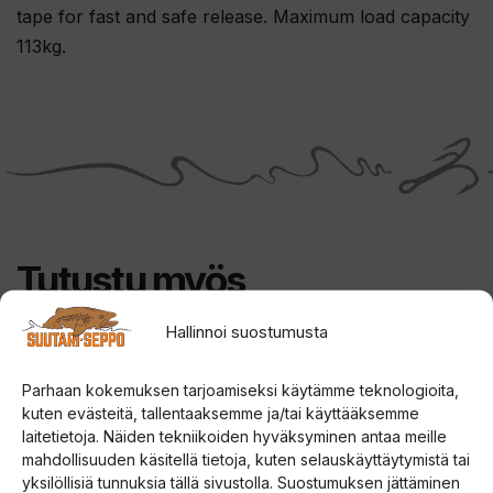
t
tape for fast and safe release. Maximum load capacity
ä
113kg.
m
ä
n
t
u
o
t
Tutustu myös
t
e
Hallinnoi suostumusta
e
Tällä
Tällä
ALE!
ALE!
t
tuotteella
tuotteella
Parhaan kokemuksen tarjoamiseksi käytämme teknologioita,
o
kuten evästeitä, tallentaaksemme ja/tai käyttääksemme
on
on
d
laitetietoja. Näiden tekniikoiden hyväksyminen antaa meille
useampi
useampi
o
mahdollisuuden käsitellä tietoja, kuten selauskäyttäytymistä tai
muunnelma.
muunnelma.
yksilöllisiä tunnuksia tällä sivustolla. Suostumuksen jättäminen
t