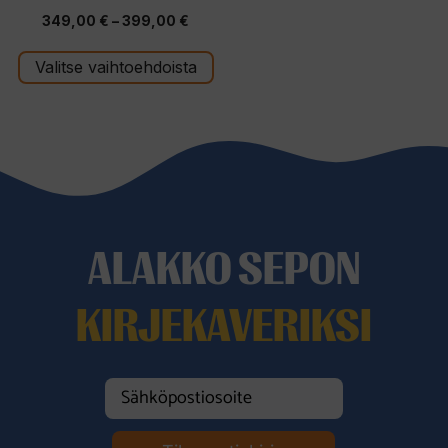
0
Hintaluokka:
349,00
€
–
399,00
€
5
:
349,00 €
s
t
Valitse vaihtoehdoista
-
ä
399,00 €
ALAKKO SEPON
KIRJEKAVERIKSI