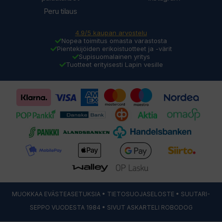
Peru tilaus
4.9/5 kaupan arvostelu
Nopea toimitus omasta varastosta
Pientekijöiden erikoistuotteet ja -värit
Supisuomalainen yritys
Tuotteet erityisesti Lapin vesille
MUOKKAA EVÄSTEASETUKSIA
•
TIETOSUOJASELOSTE
• SUUTARI-
SEPPO VUODESTA 1984 • SIVUT ASKARTELI
ROBODOG