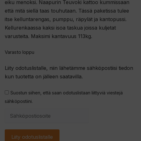
eiku menoksi. Naapurin Teuvoki kattoo kummissaan
että mitä siellä taas touhutaan. Tässä paketissa tulee
itse kelluntarengas, pumppu, räpylät ja kantopussi.
Kellurenkaassa kaksi isoa taskua joissa kuljetat
varusteita. Maksimi kantavuus 113kg.
Varasto loppu
Liity odotuslistalle, niin lähetämme sähköpostiisi tiedon
kun tuotetta on jälleen saatavilla.
Suostun siihen, että saan odotuslistaan liittyviä viestejä
sähköpostiini.
S
y
ö
Liity odotuslistalle
t