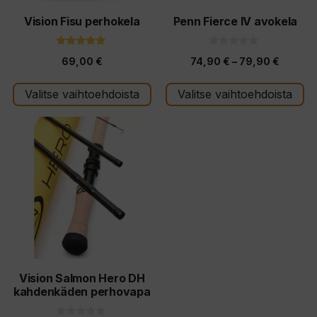
valinnat
valinnat
tuotteen
tuotteen
Vision Fisu perhokela
Penn Fierce IV avokela
sivulla.
sivulla.
4.67
0
Hintalu
69,00
€
74,90
€
–
79,90
€
5:stä
5
:
74,90 
s
t
Valitse vaihtoehdoista
Valitse vaihtoehdoista
-
ä
79,90 
Tällä
tuotteella
on
useampi
muunnelma.
Voit
tehdä
valinnat
tuotteen
Vision Salmon Hero DH
kahdenkäden perhovapa
sivulla.