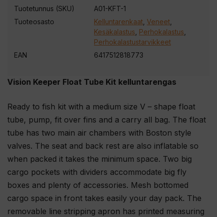
t
Tuotetunnus (SKU)
A01-KFT-1
e
Tuoteosasto
Kelluntarenkaat
,
Veneet
,
e
Kesäkalastus
,
Perhokalastus
,
s
Perhokalastustarvikkeet
i
EAN
6417512818773
l
i
Vision Keeper Float Tube Kit kelluntarengas
i
t
Ready to fish kit with a medium size V – shape float
t
tube, pump, fit over fins and a carry all bag. The float
y
tube has two main air chambers with Boston style
ä
valves. The seat and back rest are also inflatable so
k
when packed it takes the minimum space. Two big
s
cargo pockets with dividers accommodate big fly
e
boxes and plenty of accessories. Mesh bottomed
s
cargo space in front takes easily your day pack. The
i
removable line stripping apron has printed measuring