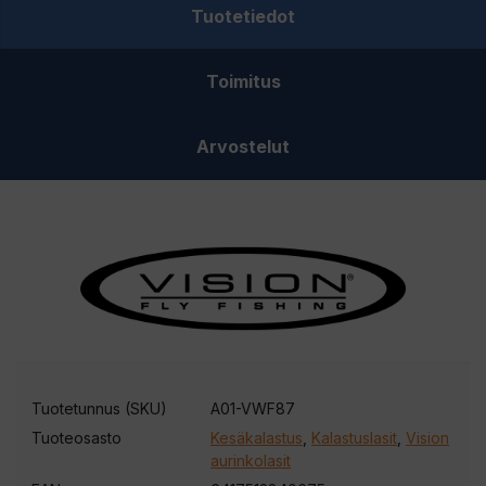
Tuotetiedot
kalastuslasit
määrä
Toimitus
Arvostelut
Tuotetunnus (SKU)
A01-VWF87
Tuoteosasto
Kesäkalastus
,
Kalastuslasit
,
Vision
aurinkolasit