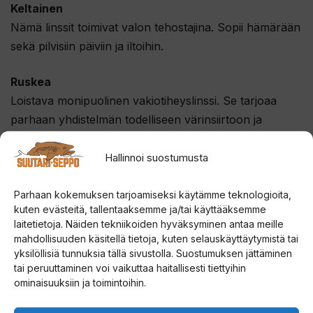
Keltainen
Nämä linssit toimivat valon tehostajina. Sopii hämärään
sekä pilvisiin päiviin ja iltoihin.
Ruskea
Loistava monipuolinen vakiotiheyslinssi. Se tarjoaa
parhaan yhdistelmän todelliseen värinsiirtoon ja
kontrastiin. Optimaalinen suorituskyky saavutetaan
aurinkoisessa ja kirkkaissa olosuhteissa.
Hallinnoi suostumusta
Amber
Parhaan kokemuksen tarjoamiseksi käytämme teknologioita,
kuten evästeitä, tallentaaksemme ja/tai käyttääksemme
Amber linssit on tarkoitettu heikkoon valaistukseen, ne
laitetietoja. Näiden tekniikoiden hyväksyminen antaa meille
saavat ympäristön näyttämään kirkkaammalta.
mahdollisuuden käsitellä tietoja, kuten selauskäyttäytymistä tai
Meripihkan sävy estää myös sinistä valoa.
yksilöllisiä tunnuksia tällä sivustolla. Suostumuksen jättäminen
tai peruuttaminen voi vaikuttaa haitallisesti tiettyihin
ominaisuuksiin ja toimintoihin.