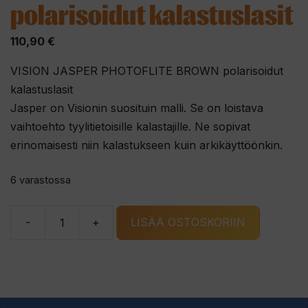
polarisoidut kalastuslasit
110,90
€
VISION JASPER PHOTOFLITE BROWN polarisoidut
kalastuslasit
Jasper on Visionin suosituin malli. Se on loistava
vaihtoehto tyylitietoisille kalastajille. Ne sopivat
erinomaisesti niin kalastukseen kuin arkikäyttöönkin.
6 varastossa
-
+
LISÄÄ OSTOSKORIIN
VISION
JASPER
PHOTOFLITE
BROWN
polarisoidut