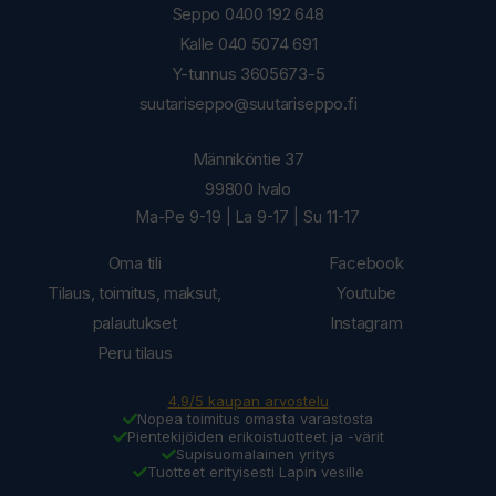
Seppo 0400 192 648
Kalle 040 5074 691
Y-tunnus 3605673-5
suutariseppo@suutariseppo.fi
Männiköntie 37
99800 Ivalo
Ma-Pe 9-19 | La 9-17 | Su 11-17
Oma tili
Facebook
Tilaus, toimitus, maksut,
Youtube
palautukset
Instagram
Peru tilaus
4.9/5 kaupan arvostelu
Nopea toimitus omasta varastosta
Pientekijöiden erikoistuotteet ja -värit
Supisuomalainen yritys
Tuotteet erityisesti Lapin vesille