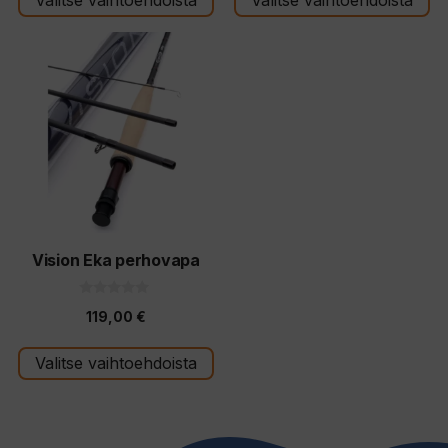
ä
Tällä
tuotteella
on
useampi
muunnelma.
Voit
tehdä
valinnat
tuotteen
Vision Eka perhovapa
sivulla.
0
119,00
€
5
:
s
t
Valitse vaihtoehdoista
ä