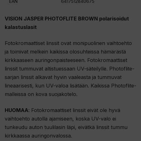
EAN
6417512840675
VISION JASPER PHOTOFLITE BROWN polarisoidut
kalastuslasit
Fotokromaattiset linssit ovat monipuolinen vaihtoehto
ja toimivat melkein kaikissa olosuhteissa hämärästä
kirkkaaseen auringonpaisteeseen. Fotokromaattiset
linssit tummuvat altistuessaan UV-säteilylle. Photoflite-
sarjan linssit alkavat hyvin vaaleasta ja tummuvat
lineaarisesti, kun UV-valoa lisätään. Kaikissa Photoflite-
malleissa on kova suojakotelo.
HUOMAA
: Fotokromaattiset linssit eivät ole hyvä
vaihtoehto autolla ajamiseen, koska UV-valo ei
tunkeudu auton tuulilasin läpi, eivätkä linssit tummu
kirkkaassa auringonvalossa.