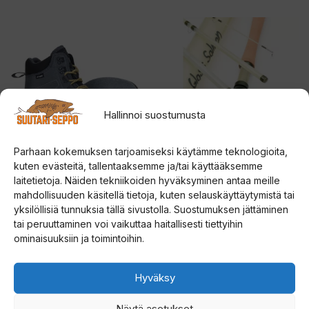
Tällä
tuotteella
on
useampi
muunnelma.
Hallinnoi suostumusta
Voit
tehdä
Parhaan kokemuksen tarjoamiseksi käytämme teknologioita,
valinnat
kuten evästeitä, tallentaaksemme ja/tai käyttääksemme
tuotteen
Vision Atom Huopa
Vision Glass Salmon DH
laitetietoja. Näiden tekniikoiden hyväksyminen antaa meille
kahluukengät
kahdenkäden perhovapa
sivulla.
mahdollisuuden käsitellä tietoja, kuten selauskäyttäytymistä tai
yksilöllisiä tunnuksia tällä sivustolla. Suostumuksen jättäminen
4.00
5.00
tai peruuttaminen voi vaikuttaa haitallisesti tiettyihin
109,00
€
379,00
€
5:stä
5:stä
ominaisuuksiin ja toimintoihin.
Valitse vaihtoehdoista
Lisää ostoskoriin
Hyväksy
Tällä
tuotteella
Näytä asetukset