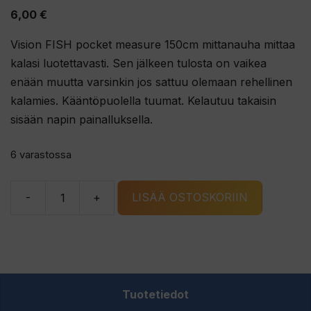
4.67
5:stä
6,00
€
Vision FISH pocket measure 150cm mittanauha mittaa
kalasi luotettavasti. Sen jälkeen tulosta on vaikea
enään muutta varsinkin jos sattuu olemaan rehellinen
kalamies. Kääntöpuolella tuumat. Kelautuu takaisin
sisään napin painalluksella.
6 varastossa
-
+
LISÄÄ OSTOSKORIIN
Vision
FISH
pocket
measure
150cm
Tuotetiedot
mittanauha