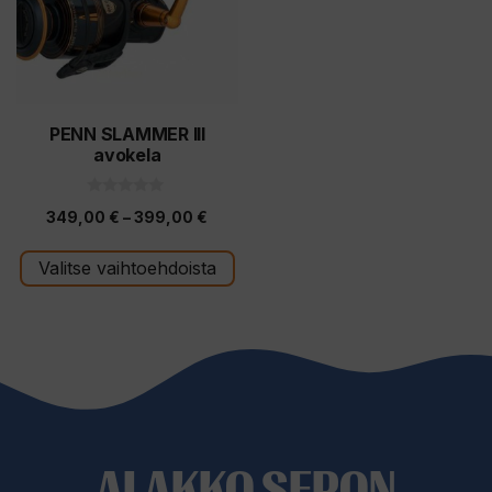
muunnelma.
Voit
tehdä
valinnat
tuotteen
PENN SLAMMER III
avokela
sivulla.
0
Hintaluokka:
349,00
€
–
399,00
€
5
:
349,00 €
s
t
Valitse vaihtoehdoista
-
ä
399,00 €
ALAKKO SEPON