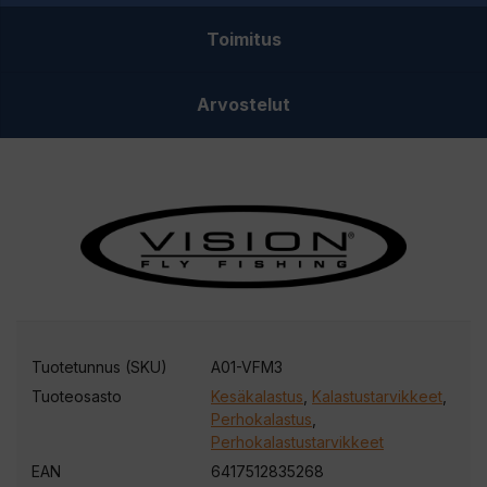
määrä
Toimitus
Arvostelut
Tuotetunnus (SKU)
A01-VFM3
Tuoteosasto
Kesäkalastus
,
Kalastustarvikkeet
,
Perhokalastus
,
Perhokalastustarvikkeet
EAN
6417512835268