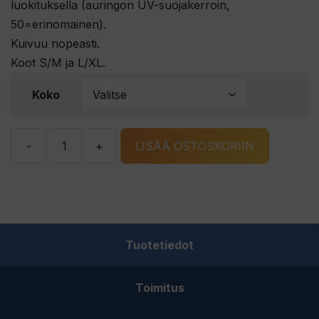
luokituksella (auringon UV-suojakerroin,
50=erinomainen).
Kuivuu nopeasti.
Koot S/M ja L/XL.
Koko
-
+
LISÄÄ OSTOSKORIIN
VISION
ATOM
GLOVES
hanskat
määrä
Tuotetiedot
Toimitus