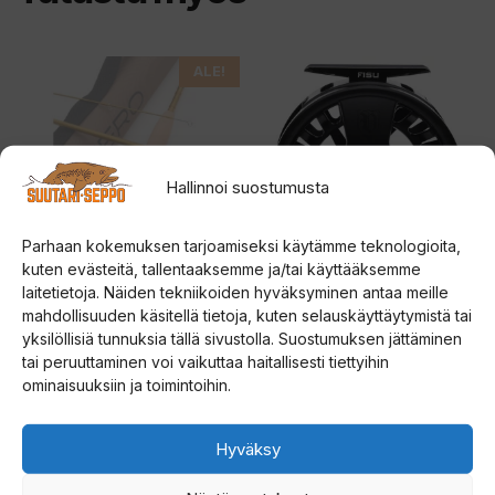
Tällä
Tällä
ALE!
tuotteella
tuotteella
on
on
useampi
useampi
Hallinnoi suostumusta
muunnelma.
muunnelma.
Voit
Voit
Parhaan kokemuksen tarjoamiseksi käytämme teknologioita,
tehdä
tehdä
kuten evästeitä, tallentaaksemme ja/tai käyttääksemme
valinnat
valinnat
laitetietoja. Näiden tekniikoiden hyväksyminen antaa meille
tuotteen
tuotteen
Vision Hero perhovapa
Vision Fisu perhokela
mahdollisuuden käsitellä tietoja, kuten selauskäyttäytymistä tai
sivulla.
sivulla.
yksilöllisiä tunnuksia tällä sivustolla. Suostumuksen jättäminen
tai peruuttaminen voi vaikuttaa haitallisesti tiettyihin
4.40
4.67
129,00
€
69,00
€
5:stä
5:stä
ominaisuuksiin ja toimintoihin.
Valitse vaihtoehdoista
Valitse vaihtoehdoista
Hyväksy
Tällä
Tällä