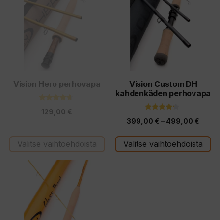
on
on
useampi
useampi
muunnelma.
muunnelma.
Voit
Voit
tehdä
tehdä
valinnat
valinnat
tuotteen
tuotteen
Vision Hero perhovapa
Vision Custom DH
kahdenkäden perhovapa
sivulla.
sivulla.
4.40
129,00
€
5:stä
4.00
Hinta
399,00
€
–
499,00
€
5:stä
399,0
Valitse vaihtoehdoista
Valitse vaihtoehdoista
-
499,0