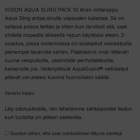
VISION AQUA SLING PACK 10 litran rintareppu
Aqua Sling antaa sinulle vapauden kalastaa. Se on
selässä poissa tieltäsi ja sitten kun tarvitset sitä, saat
yhdellä nopealla liikkeellä repun käyttöösi eteen. 2-
osastoa, joissa molemmissa on sisätaskut vetoketjuilla
pienempiä tavaroita varten. Päälokerot ovat riittävän
suuria vesipulloille, useimmille perholaatikoille,
kameroille jne. Vedenpitävät AquaGuard®-vetoketjut
pitävät varusteesi kuivina huonollakin säällä.
Varasto loppu
Liity odotuslistalle, niin lähetämme sähköpostiisi tiedon
kun tuotetta on jälleen saatavilla.
Suostun siihen, että saan odotuslistaan liittyviä viestejä