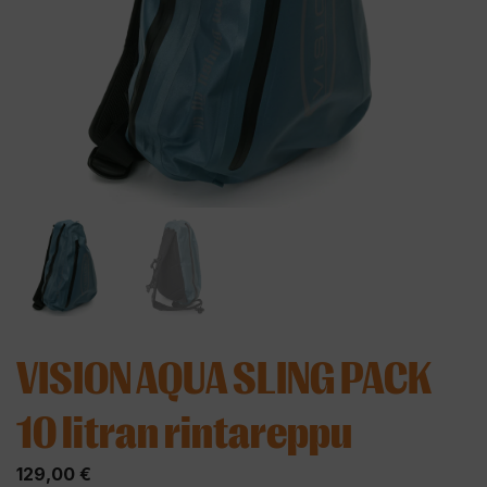
VISION AQUA SLING PACK
10 litran rintareppu
129,00
€