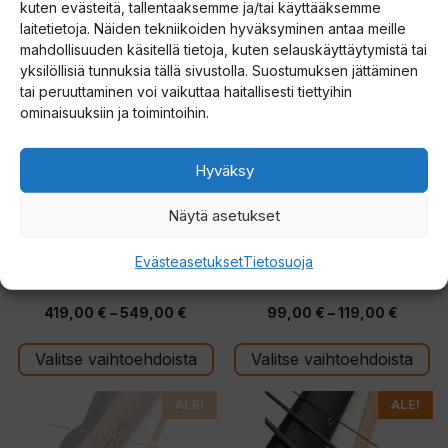
kuten evästeitä, tallentaaksemme ja/tai käyttääksemme
t
laitetietoja. Näiden tekniikoiden hyväksyminen antaa meille
Tällä
Tällä
o
mahdollisuuden käsitellä tietoja, kuten selauskäyttäytymistä tai
tuotteella
tuotteella
yksilöllisiä tunnuksia tällä sivustolla. Suostumuksen jättäminen
d
tai peruuttaminen voi vaikuttaa haitallisesti tiettyihin
on
on
o
ominaisuuksiin ja toimintoihin.
useampi
useampi
t
muunnelma.
muunnelma.
u
Hyväksy
Voit
Voit
s
tehdä
tehdä
l
Näytä asetukset
valinnat
valinnat
i
tuotteen
tuotteen
Vision XO perhokela
Penn Battle III avokela
s
Evästeasetukset
Tietosuoja
sivulla.
sivulla.
t
5.00
5.00
Hintaluokka:
Hintal
419,00
€
–
549,00
€
99,00
€
–
119,00
€
a
5:stä
5:stä
419,00 €
99,00 
l
Valitse vaihtoehdoista
Valitse vaihtoehdoista
-
-
l
549,00 €
119,00
e
Tällä
Tällä
ALE!
ALE!
.
tuotteella
tuotteella