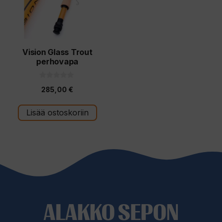
Vision Glass Trout
perhovapa
0
285,00
€
5
:
s
t
Lisää ostoskoriin
ä
ALAKKO SEPON