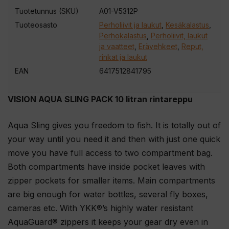
Tuotetunnus (SKU)
A01-V5312P
s
Tuoteosasto
Perholiivit ja laukut
,
Kesäkalastus
,
o
Perhokalastus
,
Perholiivit, laukut
i
ja vaatteet
,
Erävehkeet
,
Reput,
t
rinkat ja laukut
t
EAN
6417512841795
e
e
VISION AQUA SLING PACK 10 litran rintareppu
s
i
Aqua Sling gives you freedom to fish. It is totally out of
l
your way until you need it and then with just one quick
i
move you have full access to two compartment bag.
i
Both compartments have inside pocket leaves with
t
zipper pockets for smaller items. Main compartments
t
are big enough for water bottles, several fly boxes,
y
cameras etc. With YKK®’s highly water resistant
ä
AquaGuard® zippers it keeps your gear dry even in