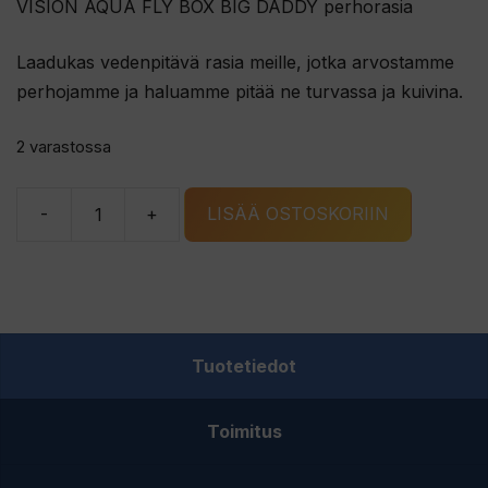
VISION AQUA FLY BOX BIG DADDY perhorasia
Laadukas vedenpitävä rasia meille, jotka arvostamme
perhojamme ja haluamme pitää ne turvassa ja kuivina.
2 varastossa
-
+
LISÄÄ OSTOSKORIIN
VISION
AQUA
FLY
BOX
BIG
Tuotetiedot
DADDY
perhorasia
Toimitus
määrä