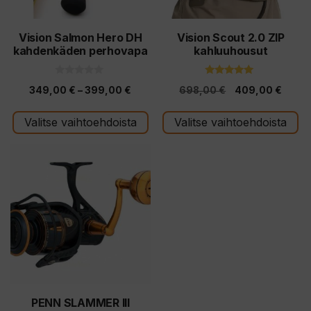
valinnat
valinnat
tuotteen
tuotteen
Vision Salmon Hero DH
Vision Scout 2.0 ZIP
kahdenkäden perhovapa
kahluuhousut
sivulla.
sivulla.
0
5.00
Hintaluokka:
Alkuperäinen
Nykyi
349,00
€
–
399,00
€
698,00
€
409,00
€
5
5:stä
:
349,00 €
hinta
hinta
s
t
Valitse vaihtoehdoista
Valitse vaihtoehdoista
-
oli:
on:
ä
399,00 €
698,00 €.
409,0
Tällä
tuotteella
on
useampi
muunnelma.
Voit
tehdä
valinnat
tuotteen
PENN SLAMMER III