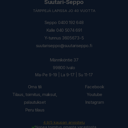
Suutari-Seppo
TÄRPPEJÄ LAPISSA JO 40 VUOTTA
Seppo 0400 192 648
Kalle 040 5074 691
Y-tunnus 3605673-5
suutariseppo@suutariseppo.fi
Männiköntie 37
99800 Ivalo
Ma-Pe 9-19 | La 9-17 | Su 11-17
Oma tili
Facebook
Tilaus, toimitus, maksut,
Youtube
palautukset
Instagram
Peru tilaus
4.9/5 kaupan arvostelu
Nopea toimitus omasta varastosta