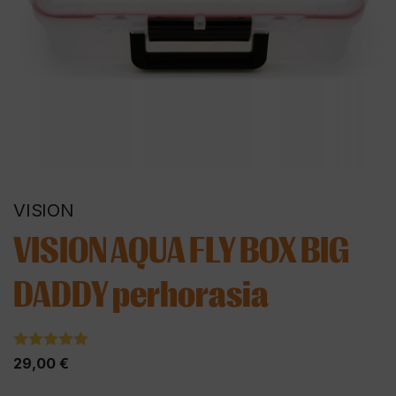
VISION
VISION AQUA FLY BOX BIG
DADDY perhorasia
5.00
5:stä
29,00
€