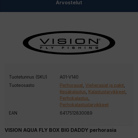
Arvostelut
Tuotetunnus (SKU)
A01-V140
Tuoteosasto
Perhorasiat
,
Vieherasiat ja pakit
,
Kesäkalastus
,
Kalastustarvikkeet
,
Perhokalastus
,
Perhokalastustarvikkeet
EAN
6417512830089
VISION AQUA FLY BOX BIG DADDY perhorasia