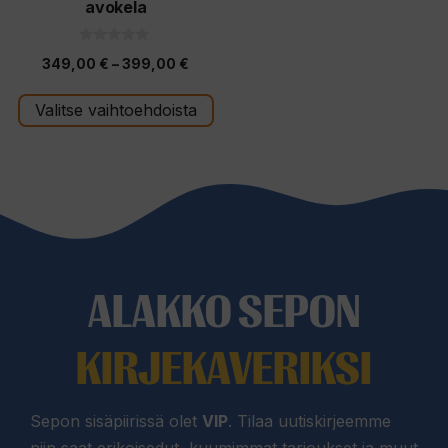
avokela
sivulla.
0
Hintaluokka:
349,00
€
–
399,00
€
5
:
349,00 €
s
t
Valitse vaihtoehdoista
-
ä
399,00 €
ALAKKO SEPON
KIRJEKAVERIKSI
Sepon sisäpiirissä olet
VIP
. Tilaa uutiskirjeemme
niin saat erikoisedut, kuumimmat tarjoukset ja muut