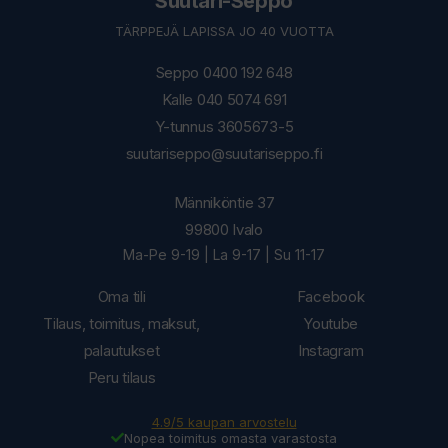
Suutari-Seppo
TÄRPPEJÄ LAPISSA JO 40 VUOTTA
Seppo 0400 192 648
Kalle 040 5074 691
Y-tunnus 3605673-5
suutariseppo@suutariseppo.fi
Männiköntie 37
99800 Ivalo
Ma-Pe 9-19 | La 9-17 | Su 11-17
Oma tili
Facebook
Tilaus, toimitus, maksut,
Youtube
palautukset
Instagram
Peru tilaus
4.9/5 kaupan arvostelu
Nopea toimitus omasta varastosta