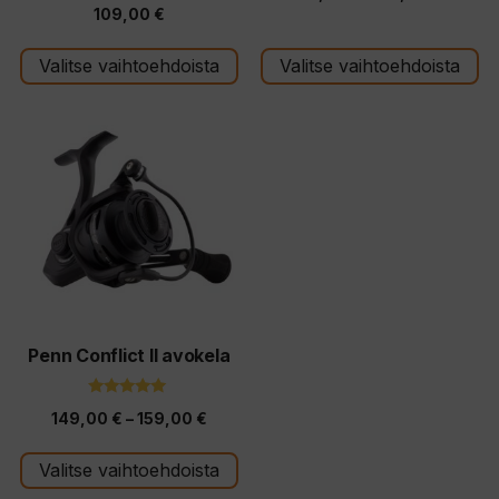
4.00
:
109,00
€
5:stä
79,00 
s
t
-
ä
Valitse vaihtoehdoista
Valitse vaihtoehdoista
119,00
Tällä
tuotteella
on
useampi
muunnelma.
Voit
tehdä
valinnat
tuotteen
Penn Conflict II avokela
sivulla.
5.00
Hintaluokka:
149,00
€
–
159,00
€
5:stä
149,00 €
Valitse vaihtoehdoista
-