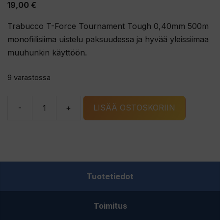
19,00
€
Trabucco T-Force Tournament Tough 0,40mm 500m
monofiilisiima uistelu paksuudessa ja hyvää yleissiimaa
muuhunkin käyttöön.
9 varastossa
-
+
LISÄÄ OSTOSKORIIN
Trabucco
T-
Force
Tournament
Tough
Tuotetiedot
0,40mm
500m
Toimitus
monofiilisiima
määrä