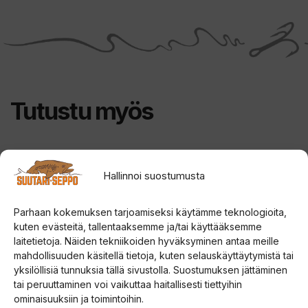
Tutustu myös
Tällä
Tällä
ALE!
Hallinnoi suostumusta
tuotteella
tuotteella
on
on
Parhaan kokemuksen tarjoamiseksi käytämme teknologioita,
useampi
useampi
kuten evästeitä, tallentaaksemme ja/tai käyttääksemme
muunnelma.
muunnelma.
laitetietoja. Näiden tekniikoiden hyväksyminen antaa meille
Voit
Voit
mahdollisuuden käsitellä tietoja, kuten selauskäyttäytymistä tai
yksilöllisiä tunnuksia tällä sivustolla. Suostumuksen jättäminen
tehdä
tehdä
tai peruuttaminen voi vaikuttaa haitallisesti tiettyihin
valinnat
valinnat
ominaisuuksiin ja toimintoihin.