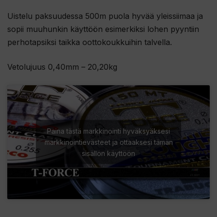
Uistelu paksuudessa 500m puola hyvää yleissiimaa ja
sopii muuhunkin käyttöön esimerkiksi lohen pyyntiin
perhotapsiksi taikka oottokoukkuihin talvella.
Vetolujuus 0,40mm – 20,20kg
Paina tästä markkinointi hyväksyäksesi
markkinointievästeet ja ottaaksesi tämän
sisällön käyttöön