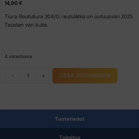
14,90
€
Tiura Raututiura 304/G rautulätkä on uutuusväri 2025.
Taustan väri kulta.
4 varastossa
-
+
LISÄÄ OSTOSKORIIN
Tiura
Raututiura
304/G
rautulätkä
määrä
Tuotetiedot
Toimitus