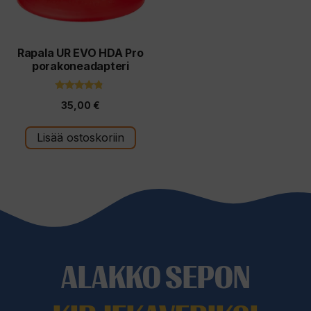
Rapala UR EVO HDA Pro
porakoneadapteri
4.60
35,00
€
5:stä
Lisää ostoskoriin
ALAKKO SEPON