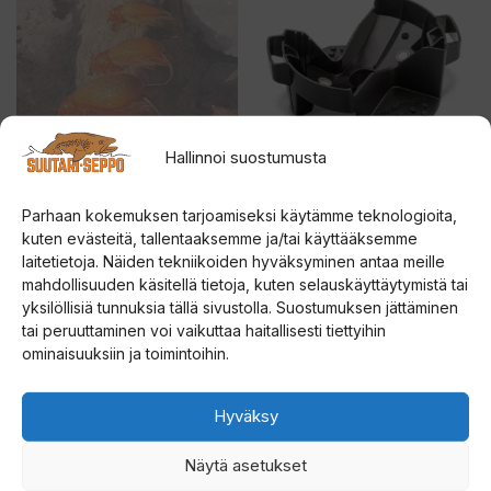
on
on
useampi
useampi
muunnelma.
muunnelma.
Voit
Voit
tehdä
tehdä
Hallinnoi suostumusta
valinnat
valinnat
tuotteen
tuotteen
ORANSSI KOSTAJA
Strikemaster Magnetic
Parhaan kokemuksen tarjoamiseksi käytämme teknologioita,
KOPPIAINEN
Snap Cover Lite-Flite
sivulla.
sivulla.
kuten evästeitä, tallentaaksemme ja/tai käyttääksemme
laitetietoja. Näiden tekniikoiden hyväksyminen antaa meille
5.00
5.00
mahdollisuuden käsitellä tietoja, kuten selauskäyttäytymistä tai
Hintalu
14,00
€
19,90
€
–
24,90
€
5:stä
5:stä
yksilöllisiä tunnuksia tällä sivustolla. Suostumuksen jättäminen
19,90 €
tai peruuttaminen voi vaikuttaa haitallisesti tiettyihin
Valitse vaihtoehdoista
Valitse vaihtoehdoista
-
ominaisuuksiin ja toimintoihin.
24,90 
Hyväksy
Näytä asetukset