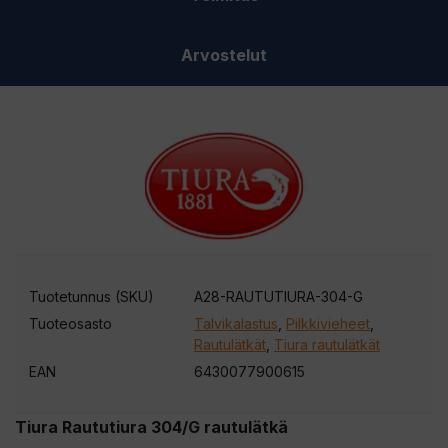
Arvostelut
Tuotetunnus (SKU)
A28-RAUTUTIURA-304-G
Tuoteosasto
Talvikalastus
,
Pilkkivieheet
,
Rautulätkät
,
Tiura rautulätkät
EAN
6430077900615
Tiura Raututiura 304/G rautulätkä