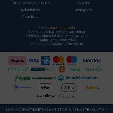
Tilaus, toimitus, maksut,
Youtube
palautukset
Instagram
Peru tilaus
4.9/5 kaupan arvostelu
Nopea toimitus omasta varastosta
Pientekijöiden erikoistuotteet ja -värit
Supisuomalainen yritys
Tuotteet erityisesti Lapin vesille
MUOKKAA EVÄSTEASETUKSIA
•
TIETOSUOJASELOSTE
• SUUTARI-