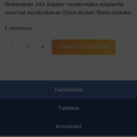
Strikemaster 24V Adapter moottorikaira-adapterilla
muunnat moottorikairan 22mm istukan 18mm istukaksi.
5 varastossa
-
+
LISÄÄ OSTOSKORIIN
Strikemaster
24V
Adapter
moottorikaira-
adapteri
Tuotetiedot
määrä
Toimitus
Arvostelut