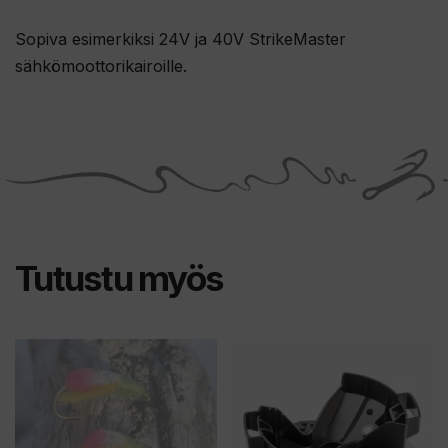
Sopiva esimerkiksi 24V ja 40V StrikeMaster
sähkömoottorikairoille.
Tutustu myös
Tällä
Tällä
tuotteella
tuotteella
on
on
useampi
useampi