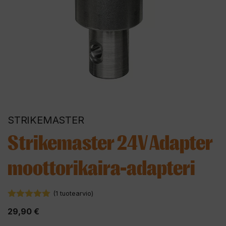
STRIKEMASTER
Strikemaster 24V Adapter
moottorikaira-adapteri
(
1
tuotearvio)
5.00
5:stä
29,90
€