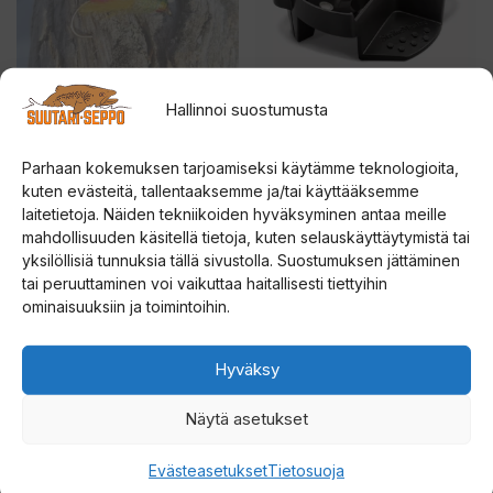
muunnelma.
muunnelma.
Voit
Voit
tehdä
tehdä
valinnat
valinnat
Hallinnoi suostumusta
tuotteen
tuotteen
VAPPU KOPPIAINEN
Strikemaster Magnetic
Snap Cover Lite-Flite
sivulla.
sivulla.
Parhaan kokemuksen tarjoamiseksi käytämme teknologioita,
5.00
kuten evästeitä, tallentaaksemme ja/tai käyttääksemme
14,00
€
5:stä
5.00
laitetietoja. Näiden tekniikoiden hyväksyminen antaa meille
Hintalu
19,90
€
–
24,90
€
5:stä
mahdollisuuden käsitellä tietoja, kuten selauskäyttäytymistä tai
19,90 €
yksilöllisiä tunnuksia tällä sivustolla. Suostumuksen jättäminen
Valitse vaihtoehdoista
Valitse vaihtoehdoista
-
tai peruuttaminen voi vaikuttaa haitallisesti tiettyihin
24,90 
ominaisuuksiin ja toimintoihin.
Tällä
Tällä
tuotteella
tuotteella
Hyväksy
on
on
useampi
useampi
Näytä asetukset
muunnelma.
muunnelma.
Voit
Voit
Evästeasetukset
Tietosuoja
tehdä
tehdä