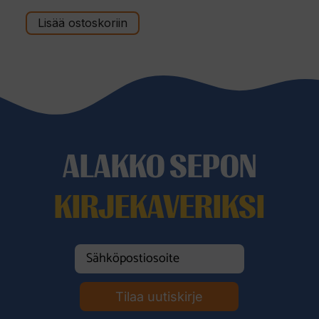
:
s
t
Lisää ostoskoriin
ä
ALAKKO SEPON
KIRJEKAVERIKSI
Tilaa uutiskirje