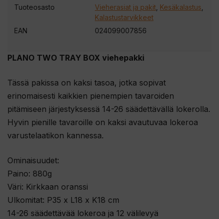
Tuoteosasto
Vieherasiat ja pakit
,
Kesäkalastus
,
e
Kalastustarvikkeet
s
EAN
024099007856
i
l
PLANO TWO TRAY BOX viehepakki
i
i
Tässä pakissa on kaksi tasoa, jotka sopivat
t
erinomaisesti kaikkien pienempien tavaroiden
t
pitämiseen järjestyksessä 14-26 säädettävällä lokerolla.
y
Hyvin pienille tavaroille on kaksi avautuvaa lokeroa
ä
varustelaatikon kannessa.
k
s
Ominaisuudet:
e
Paino: 880g
s
Väri: Kirkkaan oranssi
i
Ulkomitat: P35 x L18 x K18 cm
t
14-26 säädettävää lokeroa ja 12 välilevyä