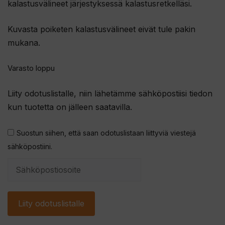
kalastusvälineet järjestyksessä kalastusretkelläsi.
Kuvasta poiketen kalastusvälineet eivät tule pakin
mukana.
Varasto loppu
Liity odotuslistalle, niin lähetämme sähköpostiisi tiedon
kun tuotetta on jälleen saatavilla.
Suostun siihen, että saan odotuslistaan liittyviä viestejä
sähköpostiini.
S
y
ö
Liity odotuslistalle
t
ä