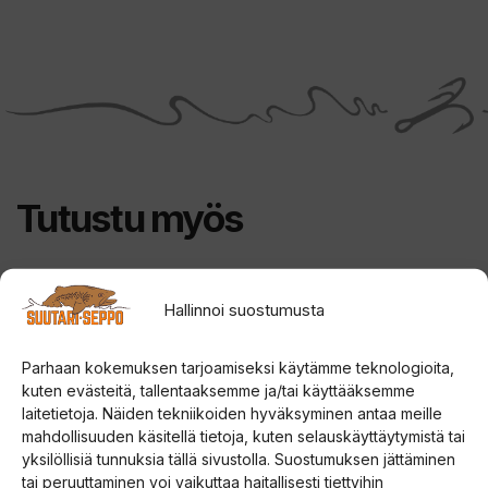
ä
m
ä
n
t
u
o
Tutustu myös
t
t
e
Tällä
e
Hallinnoi suostumusta
tuotteella
t
on
o
Parhaan kokemuksen tarjoamiseksi käytämme teknologioita,
useampi
d
kuten evästeitä, tallentaaksemme ja/tai käyttääksemme
laitetietoja. Näiden tekniikoiden hyväksyminen antaa meille
muunnelma.
o
mahdollisuuden käsitellä tietoja, kuten selauskäyttäytymistä tai
Voit
t
yksilöllisiä tunnuksia tällä sivustolla. Suostumuksen jättäminen
tehdä
u
tai peruuttaminen voi vaikuttaa haitallisesti tiettyihin