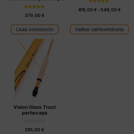
sivulla.
5.00
Hintal
419,00
€
–
549,00
€
5:stä
5.00
379,00
€
5:stä
419,0
-
Lisää ostoskoriin
Valitse vaihtoehdoista
549,0
Vision Glass Trout
perhovapa
0
285,00
€
5