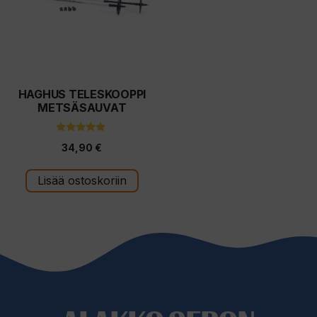
HAGHUS TELESKOOPPI
METSÄSAUVAT
5.00
34,90
€
5:stä
Lisää ostoskoriin