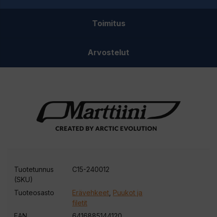
Toimitus
Arvostelut
Tuotetunnus
C15-240012
(SKU)
Tuoteosasto
Erävehkeet
,
Puukot ja
filetit
EAN
6416885144120