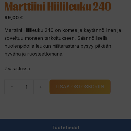
Marttiini Hiilileuku 240
99,00
€
Marttiini Hiilileuku 240 on komea ja käytännöllinen ja
soveltuu moneen tarkoitukseen. Säännöllisellä
huolenpidolla leukun hiiliterästerä pysyy pitkään
hyvänä ja ruosteettomana.
2 varastossa
-
+
LISÄÄ OSTOSKORIIN
Marttiini
Hiilileuku
240
määrä
Tuotetiedot