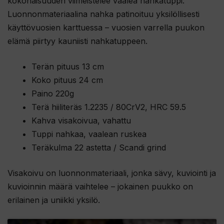
kokonaisuuden viimeistelee vaalea nahkatuppi.
Luonnonmateriaalina nahka patinoituu yksilöllisesti
käyttövuosien karttuessa – vuosien varrella puukon
elämä piirtyy kauniisti nahkatuppeen.
Terän pituus 13 cm
Koko pituus 24 cm
Paino 220g
Terä hiiliteräs 1.2235 / 80CrV2, HRC 59.5
Kahva visakoivua, vahattu
Tuppi nahkaa, vaalean ruskea
Teräkulma 22 astetta / Scandi grind
Visakoivu on luonnonmateriaali, jonka sävy, kuviointi ja
kuvioinnin määrä vaihtelee – jokainen puukko on
erilainen ja uniikki yksilö.