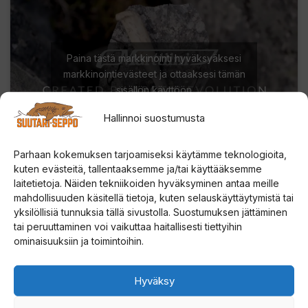
Paina tästä markkinointi hyväksyäksesi
markkinointievästeet ja ottaaksesi tämän
sisällön käyttöön
Hallinnoi suostumusta
Parhaan kokemuksen tarjoamiseksi käytämme teknologioita,
kuten evästeitä, tallentaaksemme ja/tai käyttääksemme
laitetietoja. Näiden tekniikoiden hyväksyminen antaa meille
mahdollisuuden käsitellä tietoja, kuten selauskäyttäytymistä tai
yksilöllisiä tunnuksia tällä sivustolla. Suostumuksen jättäminen
tai peruuttaminen voi vaikuttaa haitallisesti tiettyihin
ominaisuuksiin ja toimintoihin.
Hyväksy
Tutustu myös