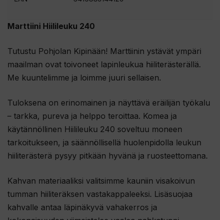
Marttiini Hiilileuku 240
Tutustu Pohjolan Kipinään! Marttiinin ystävät ympäri
maailman ovat toivoneet lapinleukua hiiliterästerällä.
Me kuuntelimme ja loimme juuri sellaisen.
Tuloksena on erinomainen ja näyttävä eräilijän työkalu
– tarkka, pureva ja helppo teroittaa. Komea ja
käytännöllinen Hiilileuku 240 soveltuu moneen
tarkoitukseen, ja säännöllisellä huolenpidolla leukun
hiiliterästerä pysyy pitkään hyvänä ja ruosteettomana.
Kahvan materiaaliksi valitsimme kauniin visakoivun
tumman hiiliteräksen vastakappaleeksi. Lisäsuojaa
kahvalle antaa läpinäkyvä vahakerros ja