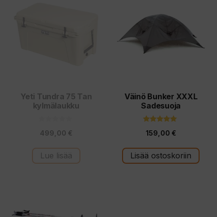
Yeti Tundra 75 Tan
Väinö Bunker XXXL
kylmälaukku
Sadesuoja
0
5.00
499,00
€
159,00
€
5
5:stä
:
s
t
Lue lisää
Lisää ostoskoriin
ä