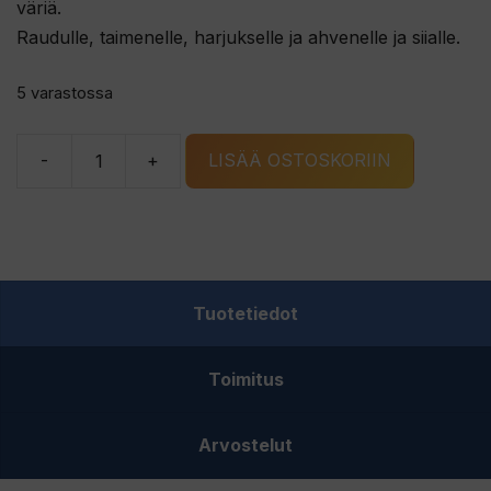
väriä.
Raudulle, taimenelle, harjukselle ja ahvenelle ja siialle.
5 varastossa
-
+
LISÄÄ OSTOSKORIIN
Lidmans
Viking
rautulätkä
70mm
hopea/S
Tuotetiedot
määrä
Toimitus
Arvostelut