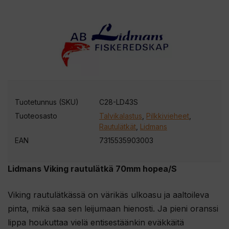
Tuotetunnus (SKU)
C28-LD43S
Tuoteosasto
Talvikalastus
,
Pilkkivieheet
,
Rautulätkät
,
Lidmans
EAN
7315535903003
Lidmans Viking rautulätkä 70mm hopea/S
Viking rautulätkässä on värikäs ulkoasu ja aaltoileva
pinta, mikä saa sen leijumaan hienosti. Ja pieni oranssi
lippa houkuttaa vielä entisestäänkin eväkkäitä