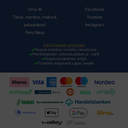
Oma tili
Facebook
Tilaus, toimitus, maksut,
Youtube
palautukset
Instagram
Peru tilaus
4.9/5 kaupan arvostelu
Nopea toimitus omasta varastosta
Pientekijöiden erikoistuotteet ja -värit
Supisuomalainen yritys
Tuotteet erityisesti Lapin vesille