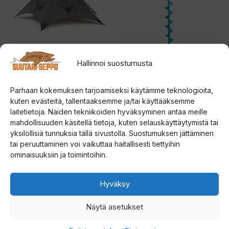
useampi
muunnelma.
Voit
tehdä
valinnat
Hallinnoi suostumusta
tuotteen
Väinö Bunker XXL
Rapala UR Steel jääkaira
Sadesuoja
sivulla.
Parhaan kokemuksen tarjoamiseksi käytämme teknologioita,
5.00
kuten evästeitä, tallentaaksemme ja/tai käyttääksemme
Hintal
114,00
€
–
124,00
€
5:stä
0
laitetietoja. Näiden tekniikoiden hyväksyminen antaa meille
139,00
€
5
114,00
mahdollisuuden käsitellä tietoja, kuten selauskäyttäytymistä tai
:
s
-
yksilöllisiä tunnuksia tällä sivustolla. Suostumuksen jättäminen
t
Lisää ostoskoriin
Valitse vaihtoehdoista
ä
tai peruuttaminen voi vaikuttaa haitallisesti tiettyihin
124,00
ominaisuuksiin ja toimintoihin.
Tällä
tuotteella
Hyväksy
on
useampi
Näytä asetukset
muunnelma.