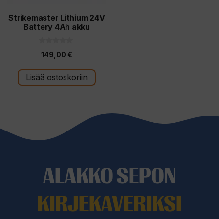
Strikemaster Lithium 24V
Battery 4Ah akku
0
149,00
€
5
:
s
t
Lisää ostoskoriin
ä
ALAKKO SEPON
KIRJEKAVERIKSI