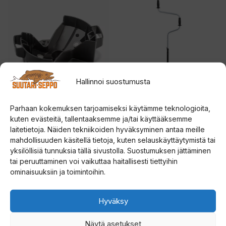
Tällä
Tällä
ä
tuotteella
tuotteella
n
on
on
t
useampi
useampi
u
muunnelma.
muunnelma.
o
Voit
Voit
t
Hallinnoi suostumusta
tehdä
tehdä
t
valinnat
valinnat
e
Parhaan kokemuksen tarjoamiseksi käytämme teknologioita,
tuotteen
tuotteen
Strikemaster Magnetic
Strikemaster Sport
e
kuten evästeitä, tallentaaksemme ja/tai käyttääksemme
Snap Cover Lite-Flite
jääkaira
sivulla.
sivulla.
t
laitetietoja. Näiden tekniikoiden hyväksyminen antaa meille
mahdollisuuden käsitellä tietoja, kuten selauskäyttäytymistä tai
o
5.00
0
yksilöllisiä tunnuksia tällä sivustolla. Suostumuksen jättäminen
Hintaluokka:
19,90
€
–
24,90
€
59,00
€
5:stä
5
d
:
tai peruuttaminen voi vaikuttaa haitallisesti tiettyihin
19,90 €
s
o
ominaisuuksiin ja toimintoihin.
t
Valitse vaihtoehdoista
Valitse vaihtoehdoista
-
ä
t
24,90 €
u
Tällä
Hyväksy
s
tuotteella
l
Näytä asetukset
on