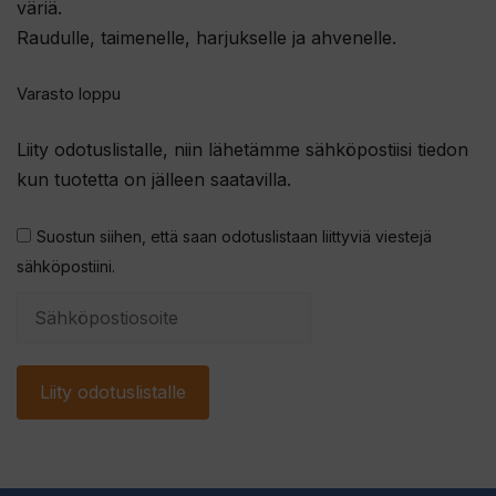
väriä.
Raudulle, taimenelle, harjukselle ja ahvenelle.
Varasto loppu
Liity odotuslistalle, niin lähetämme sähköpostiisi tiedon
kun tuotetta on jälleen saatavilla.
Suostun siihen, että saan odotuslistaan liittyviä viestejä
sähköpostiini.
S
y
ö
Liity odotuslistalle
t
ä
s
ä