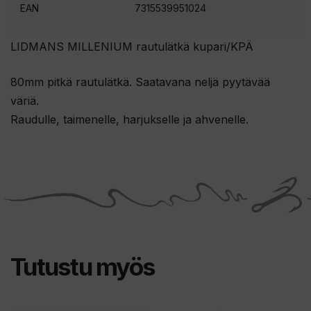
s
EAN
7315539951024
i
l
LIDMANS MILLENIUM rautulätkä kupari/KPÄ
i
i
80mm pitkä rautulätkä. Saatavana neljä pyytävää
t
väriä.
t
Raudulle, taimenelle, harjukselle ja ahvenelle.
y
ä
k
s
e
s
i
Tutustu myös
t
ä
m