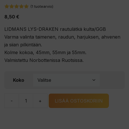
(
1
tuotearvio)
5.00
5:stä
8,50
€
LIDMANS LYS-DRAKEN rautulätkä kulta/GGB
Varma valinta taimenen, raudun, harjuksen, ahvenen
ja siian pilkintään.
Kolme kokoa, 45mm, 55mm ja 55mm.
Valmistettu Norbottenissa Ruotsissa.
Koko
-
+
LISÄÄ OSTOSKORIIN
LIDMANS
LYS-
DRAKEN
rautulätkä