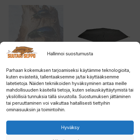
Tällä
tuotteella
on
useampi
muunnelma.
Voit
Hallinnoi suostumusta
tehdä
valinnat
Parhaan kokemuksen tarjoamiseksi käytämme teknologioita,
tuotteen
YÖN SUKELTAJA
Väinö Bunker Thermal
kuten evästeitä, tallentaaksemme ja/tai käyttääksemme
KOPPIAINEN
XXL lattia
laitetietoja. Näiden tekniikoiden hyväksyminen antaa meille
sivulla.
mahdollisuuden käsitellä tietoja, kuten selauskäyttäytymistä tai
yksilöllisiä tunnuksia tällä sivustolla. Suostumuksen jättäminen
4.67
0
14,00
€
109,00
€
5:stä
5
tai peruuttaminen voi vaikuttaa haitallisesti tiettyihin
:
ominaisuuksiin ja toimintoihin.
s
t
Valitse vaihtoehdoista
Lisää ostoskoriin
ä
Hyväksy
Tällä
tuotteella