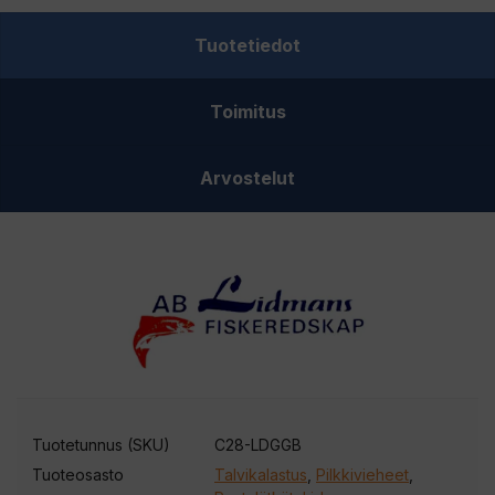
kulta/GGB
Tuotetiedot
määrä
Toimitus
Arvostelut
Tuotetunnus (SKU)
C28-LDGGB
Tuoteosasto
Talvikalastus
,
Pilkkivieheet
,