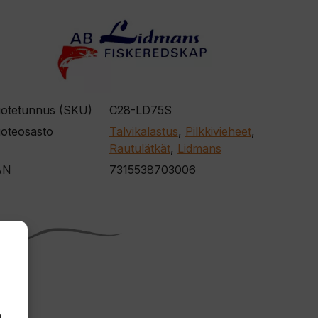
otetunnus (SKU)
C28-LD75S
oteosasto
Talvikalastus
,
Pilkkivieheet
,
Rautulätkät
,
Lidmans
AN
7315538703006
,