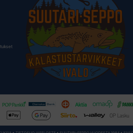
utukset
UKSIA
•
TIETOSUOJASELOSTE
• SUUTARI-SEPPO VUODESTA 1984 • SIVU