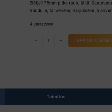
Blåfjell 75mm pitkä rautulätkä. Saatavan
Raudulle, taimenelle, harjukselle ja ahvenel
4 varastossa
-
+
LISÄÄ OSTOSKORI
LIDMANS
BLÅFJELL
rautulätkä
hopea/S
määrä
Toimitus