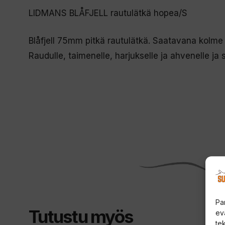
LIDMANS BLÅFJELL rautulätkä hopea/S
Blåfjell 75mm pitkä rautulätkä. Saatavana kolme
Raudulle, taimenelle, harjukselle ja ahvenelle ja si
Pa
Tutustu myös
ev
te