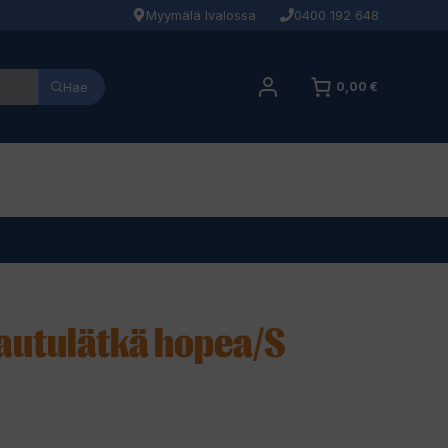
Myymälä Ivalossa
0400 192 648
Hae
0,00 €
autulätkä hopea/S