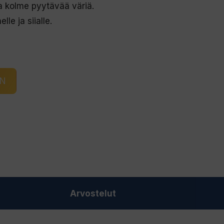
a kolme pyytävää väriä.
le ja siialle.
IN
Arvostelut