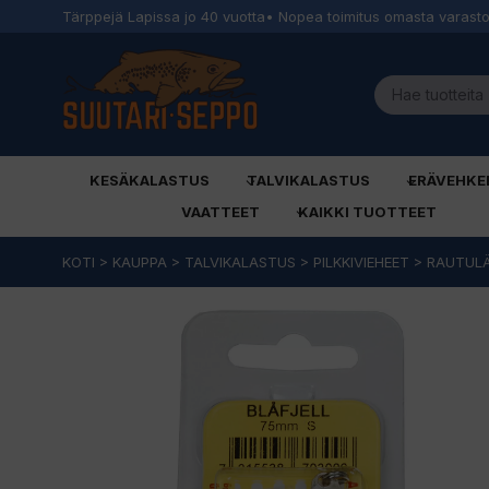
Tärppejä Lapissa jo 40 vuotta
• Nopea toimitus omasta varast
KESÄKALASTUS
TALVIKALASTUS
ERÄVEHKE
VAATTEET
KAIKKI TUOTTEET
Siirry
KOTI
>
KAUPPA
>
TALVIKALASTUS
>
PILKKIVIEHEET
>
RAUTUL
sisältöön