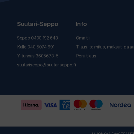
Suutari-Seppo
Info
Seppo 0400 192 648
Oma tili
Kalle 040 5074 691
Tilaus, toimitus, maksut, pala
Y-tunnus 3605673-5
Peru tilaus
suutariseppo@suutariseppo.fi
MUOKKAA EVÄSTEASET