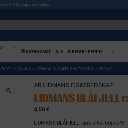
osta
•
4.9/5 kaupan arvostelu
ET
KATEGORIAT
ALE
SUUTARI-SEPPO
ÄTKÄT
>
LIDMANS
>
LIDMANS BLÅFJELL RAUTULÄTKÄ HOPEA/S
AB LIDMANS FISKEREDSKAP
LIDMANS BLÅFJELL r
8,50
€
LIDMANS BLÅFJELL rautulätkä hopea/S