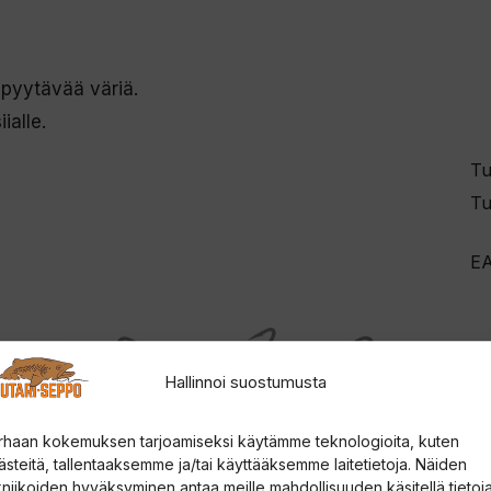
 pyytävää väriä.
ialle.
Tu
Tu
E
Hallinnoi suostumusta
rhaan kokemuksen tarjoamiseksi käytämme teknologioita, kuten
ästeitä, tallentaaksemme ja/tai käyttääksemme laitetietoja. Näiden
kniikoiden hyväksyminen antaa meille mahdollisuuden käsitellä tietoja