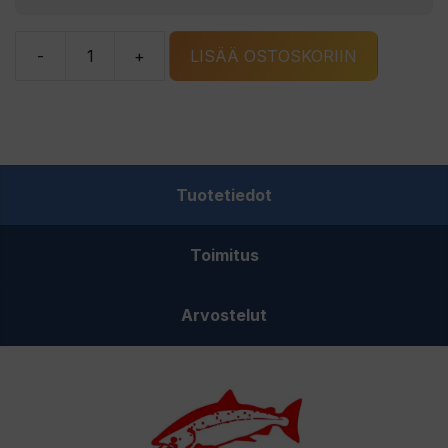
-
+
LISÄÄ OSTOSKORIIN
Kapraali
pinkki-
kupari
ruutu
rautulätkä
Tuotetiedot
määrä
Toimitus
Arvostelut