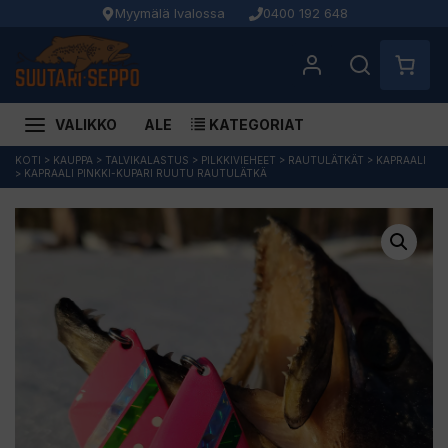
Myymälä Ivalossa
0400 192 648
VALIKKO
ALE
KATEGORIAT
Siirry
KOTI
>
KAUPPA
>
TALVIKALASTUS
>
PILKKIVIEHEET
>
RAUTULÄTKÄT
>
KAPRAALI
>
KAPRAALI PINKKI-KUPARI RUUTU RAUTULÄTKÄ
sisältöön