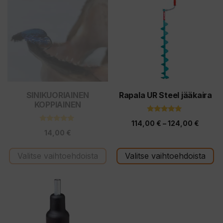
tuotteella
tuotteella
on
on
useampi
useampi
muunnelma.
muunnelma.
Voit
Voit
tehdä
tehdä
valinnat
valinnat
tuotteen
tuotteen
SINIKUORIAINEN
Rapala UR Steel jääkaira
KOPPIAINEN
sivulla.
sivulla.
5.00
Hintal
114,00
€
–
124,00
€
5:stä
4.83
14,00
€
5:stä
114,00
-
Valitse vaihtoehdoista
Valitse vaihtoehdoista
124,00