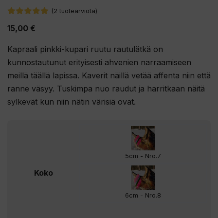
(
2
tuotearviota)
5.00
5:stä
15,00
€
Kapraali pinkki-kupari ruutu rautulätkä on
kunnostautunut erityisesti ahvenien narraamiseen
meillä täällä lapissa. Kaverit näillä vetää affenta niin että
ranne väsyy. Tuskimpa nuo raudut ja harritkaan näitä
sylkevät kun niin nätin värisiä ovat.
5cm - Nro.7
Koko
6cm - Nro.8