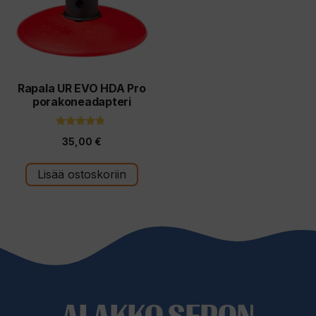
Rapala UR EVO HDA Pro
porakoneadapteri
4.60
35,00
€
5:stä
Lisää ostoskoriin