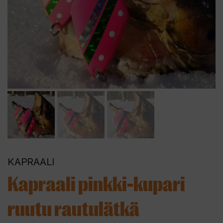
KAPRAALI
Kapraali pinkki-kupari
ruutu rautulätkä