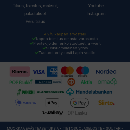
Tilaus, toimitus, maksut,
Youtube
palautukset
Instagram
Peru tilaus
4.9/5 kaupan arvostelu
Nopea toimitus omasta varastosta
Pientekijöiden erikoistuotteet ja -värit
Supisuomalainen yritys
Tuotteet erityisesti Lapin vesille
MUOKKAA EVÄSTEASETUKSIA
•
TIETOSUOJASELOSTE
• SUUTARI-