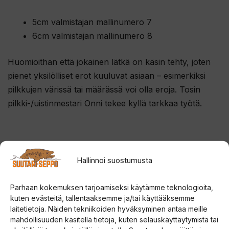
5cm valmistajan mallinumero 7
6cm valmistajan mallinumero 8
Huomioithan että jokainen lätkä on käsin tehty, joten
pienet yksilölliset erot kuuluvat asiaan – esimerkiksi
pilkkujen värissä tai määrässä voi olla eroja. Tosin
pilkki-/uistinmestari Onni tekee kyllä tarkkaa työtä.
Hallinnoi suostumusta
Parhaan kokemuksen tarjoamiseksi käytämme teknologioita,
kuten evästeitä, tallentaaksemme ja/tai käyttääksemme
Tutustu myös
laitetietoja. Näiden tekniikoiden hyväksyminen antaa meille
mahdollisuuden käsitellä tietoja, kuten selauskäyttäytymistä tai