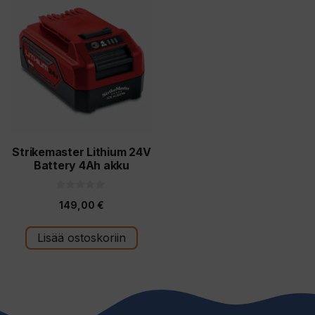
Strikemaster Lithium 24V
Battery 4Ah akku
0
149,00
€
5
:
s
t
Lisää ostoskoriin
ä