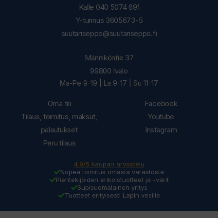
Kalle 040 5074 691
Y-tunnus 3605673-5
suutariseppo@suutariseppo.fi
Männiköntie 37
99800 Ivalo
Ma-Pe 9-19 | La 9-17 | Su 11-17
Oma tili
Facebook
Tilaus, toimitus, maksut,
Youtube
palautukset
Instagram
Peru tilaus
4.9/5 kaupan arvostelu
Nopea toimitus omasta varastosta
Pientekijöiden erikoistuotteet ja -värit
Supisuomalainen yritys
Tuotteet erityisesti Lapin vesille