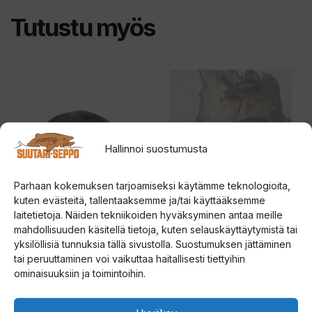
Tutustu myös
Tällä
tuotteella
on
useampi
Hallinnoi suostumusta
muunnelma.
Voit
Parhaan kokemuksen tarjoamiseksi käytämme teknologioita,
tehdä
kuten evästeitä, tallentaaksemme ja/tai käyttääksemme
valinnat
laitetietoja. Näiden tekniikoiden hyväksyminen antaa meille
tuotteen
Väinö Bunker XXXL
YÖN SUKELTAJA
mahdollisuuden käsitellä tietoja, kuten selauskäyttäytymistä tai
Sadesuoja
KOPPIAINEN
yksilöllisiä tunnuksia tällä sivustolla. Suostumuksen jättäminen
sivulla.
tai peruuttaminen voi vaikuttaa haitallisesti tiettyihin
ominaisuuksiin ja toimintoihin.
5.00
4.67
159,00
€
14,00
€
5:stä
5:stä