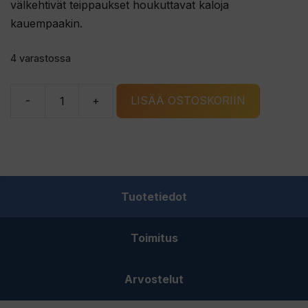
välkehtivät teippaukset houkuttavat kaloja
kauempaakin.
4 varastossa
-
+
LISÄÄ OSTOSKORIIN
Kapraali
Hopea
lila-
sini
ruutu
Tuotetiedot
rautulätkä
määrä
Toimitus
Arvostelut