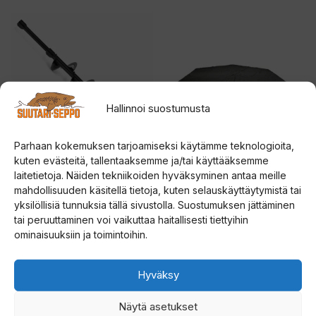
ä
Tällä
n
tuotteella
t
on
u
useampi
o
muunnelma.
t
Hallinnoi suostumusta
Voit
t
tehdä
e
Parhaan kokemuksen tarjoamiseksi käytämme teknologioita,
valinnat
e
kuten evästeitä, tallentaaksemme ja/tai käyttääksemme
tuotteen
Strikemaster Lite-Flite
Väinö Bunker Thermal
laitetietoja. Näiden tekniikoiden hyväksyminen antaa meille
t
Lazer Drill kierre
XXL lattia
mahdollisuuden käsitellä tietoja, kuten selauskäyttäytymistä tai
sivulla.
o
yksilöllisiä tunnuksia tällä sivustolla. Suostumuksen jättäminen
d
tai peruuttaminen voi vaikuttaa haitallisesti tiettyihin
4.67
0
Hintaluokka:
185,00
€
–
209,00
€
109,00
€
5:stä
5
ominaisuuksiin ja toimintoihin.
o
:
185,00 €
s
t
t
Valitse vaihtoehdoista
Lisää ostoskoriin
-
ä
u
Hyväksy
209,00 €
Tällä
Tällä
s
Näytä asetukset
tuotteella
tuotteella
l