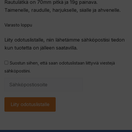
Rautulätkä on 70mm pitkä ja 19g painava.
Taimenelle, raudulle, harjukselle, siialle ja ahvenelle.
Varasto loppu
Liity odotuslistalle, niin lähetämme sähköpostiisi tiedon
kun tuotetta on jälleen saatavilla.
Suostun siihen, että saan odotuslistaan liittyviä viestejä
sähköpostiini.
S
y
ö
Liity odotuslistalle
t
ä
s
ä