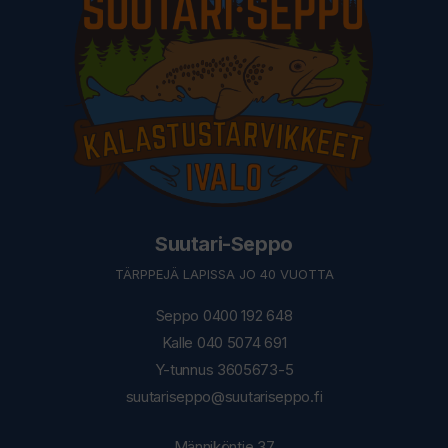
Suutari-Seppo
TÄRPPEJÄ LAPISSA JO 40 VUOTTA
Seppo 0400 192 648
Kalle 040 5074 691
Y-tunnus 3605673-5
suutariseppo@suutariseppo.fi
Männiköntie 37