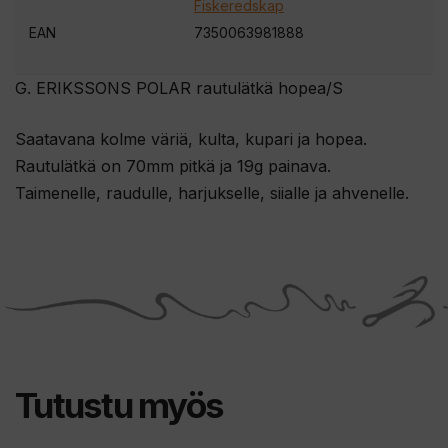
s
Fiskeredskap
i
EAN
7350063981888
l
i
G. ERIKSSONS POLAR rautulätkä hopea/S
i
t
Saatavana kolme väriä, kulta, kupari ja hopea.
t
Rautulätkä on 70mm pitkä ja 19g painava.
y
Taimenelle, raudulle, harjukselle, siialle ja ahvenelle.
ä
k
s
e
s
i
t
Tutustu myös
ä
m