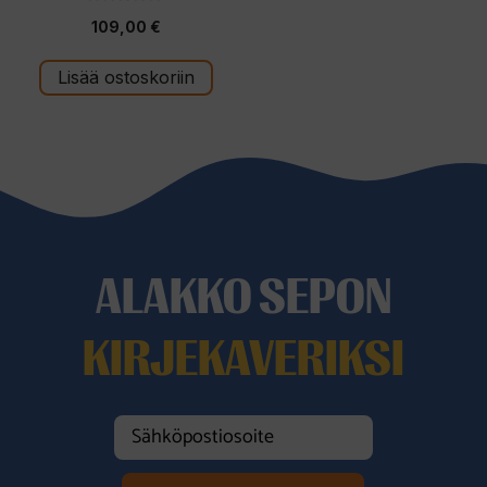
0
109,00
€
5
:
s
t
Lisää ostoskoriin
ä
ALAKKO SEPON
KIRJEKAVERIKSI