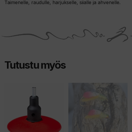
Taimenelle, raudulle, harjukselle, siialle ja ahvenelle.
Tutustu myös
Tällä
tuotteella
on
useampi
muunnelma.
Voit