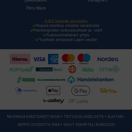
Peru tilaus
4.9/5 kaupan arvostelu
Nopea toimitus omasta varastosta
Pientekijöiden erikoistuotteet ja -värit
Supisuomalainen yritys
Tuotteet erityisesti Lapin vesille
MUOKKAA EVÄSTEASETUKSIA
•
TIETOSUOJASELOSTE
• SUUTARI-
SEPPO VUODESTA 1984 • SIVUT ASKARTELI
ROBODOG