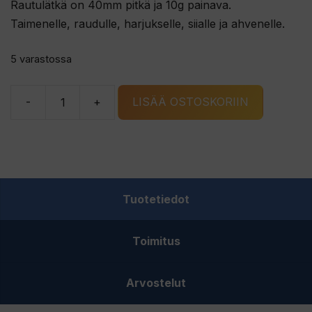
Rautulätkä on 40mm pitkä ja 10g painava.
Taimenelle, raudulle, harjukselle, siialle ja ahvenelle.
5 varastossa
-
+
LISÄÄ OSTOSKORIIN
G.
ERIKSSONS
PIRAT
rautulätkä
hopea/S
Tuotetiedot
määrä
Toimitus
Arvostelut