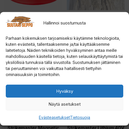
tehdä
valinnat
tuotteen
Rapala UR EVO HDA Pro
VAPPU KOPPIAINEN
Hallinnoi suostumusta
porakoneadapteri
sivulla.
5.00
14,00
€
5:stä
4.60
Parhaan kokemuksen tarjoamiseksi käytämme teknologioita,
35,00
€
5:stä
kuten evästeitä, tallentaaksemme ja/tai käyttääksemme
laitetietoja. Näiden tekniikoiden hyväksyminen antaa meille
Lisää ostoskoriin
Valitse vaihtoehdoista
mahdollisuuden käsitellä tietoja, kuten selauskäyttäytymistä tai
yksilöllisiä tunnuksia tällä sivustolla. Suostumuksen jättäminen
Tällä
tai peruuttaminen voi vaikuttaa haitallisesti tiettyihin
tuotteella
ominaisuuksiin ja toimintoihin.
on
useampi
Hyväksy
muunnelma.
Näytä asetukset
Voit
tehdä
Evästeasetukset
Tietosuoja
valinnat
tuotteen
Strikemaster Magnetic
Strikemaster Lithium 40V