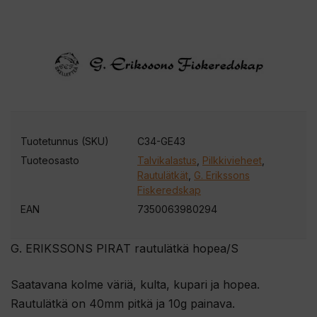
Tuotetunnus (SKU)
C34-GE43
Tuoteosasto
Talvikalastus
,
Pilkkivieheet
,
Rautulätkät
,
G. Erikssons
Fiskeredskap
EAN
7350063980294
G. ERIKSSONS PIRAT rautulätkä hopea/S
Saatavana kolme väriä, kulta, kupari ja hopea.
Rautulätkä on 40mm pitkä ja 10g painava.