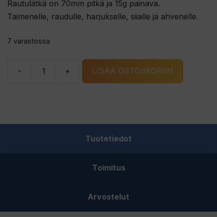
Rautulätkä on 70mm pitkä ja 15g painava.
Taimenelle, raudulle, harjukselle, siialle ja ahvenelle.
7 varastossa
-
+
LISÄÄ OSTOSKORIIN
G.
ERIKSSONS
IDRE
rautulätkä
kulta/G
Tuotetiedot
määrä
Toimitus
Arvostelut