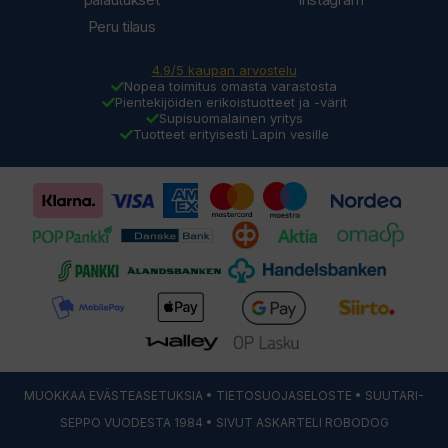
Peru tilaus
4.9/5 kaupan arvostelu
Nopea toimitus omasta varastosta
Pientekijöiden erikoistuotteet ja -värit
Supisuomalainen yritys
Tuotteet erityisesti Lapin vesille
MUOKKAA EVÄSTEASETUKSIA
•
TIETOSUOJASELOSTE
• SUUTARI-
SEPPO VUODESTA 1984 • SIVUT ASKARTELI
ROBODOG