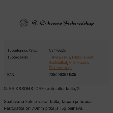
Tuotetunnus (SKU)
C34-GE25
Tuoteosasto
Talvikalastus
,
Pilkkivieheet
,
Rautulätkät
,
G. Erikssons
Fiskeredskap
EAN
7350063981505
G. ERIKSSONS IDRE rautulätkä kulta/G
Saatavana kolme väriä, kulta, kupari ja hopea.
Rautulätkä on 70mm pitkä ja 15g painava.