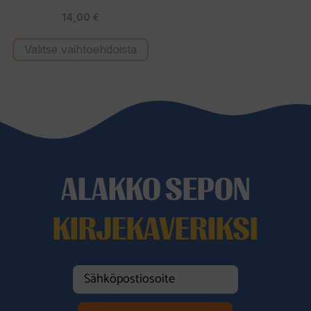
4.71
14,00
€
5:stä
Valitse vaihtoehdoista
ALAKKO SEPON
KIRJEKAVERIKSI