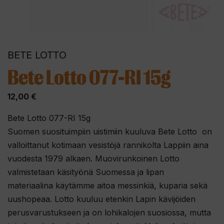
BETE LOTTO
Bete Lotto 077-RI 15g
12,00
€
Bete Lotto 077-RI 15g
Suomen suosituimpiin uistimiin kuuluva Bete Lotto on
valloittanut kotimaan vesistöjä rannikolta Lappiin aina
vuodesta 1979 alkaen. Muovirunkoinen Lotto
valmistetaan käsityönä Suomessa ja lipan
materiaalina käytämme aitoa messinkiä, kuparia sekä
uushopeaa. Lotto kuuluu etenkin Lapin kävijöiden
perusvarustukseen ja on lohikalojen suosiossa, mutta