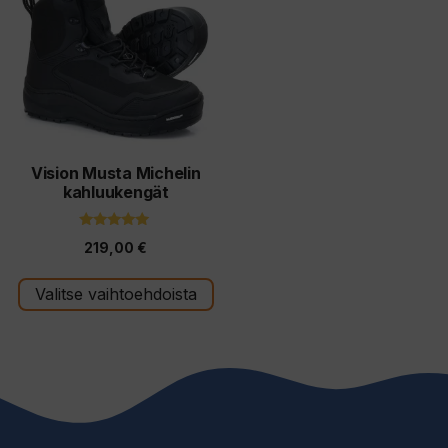
on
useampi
muunnelma.
Voit
tehdä
valinnat
tuotteen
Vision Musta Michelin
kahluukengät
sivulla.
4.80
219,00
€
5:stä
Valitse vaihtoehdoista