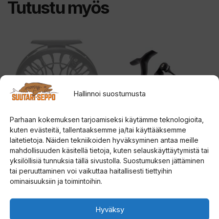
Tutustu myös
Tällä
Tällä
tuotteella
tuotteella
on
on
useampi
useampi
Hallinnoi suostumusta
muunnelma.
muunnelma.
Voit
Voit
Parhaan kokemuksen tarjoamiseksi käytämme teknologioita,
tehdä
tehdä
kuten evästeitä, tallentaaksemme ja/tai käyttääksemme
valinnat
valinnat
laitetietoja. Näiden tekniikoiden hyväksyminen antaa meille
tuotteen
tuotteen
Vision Predator
Penn Conflict II avokela
mahdollisuuden käsitellä tietoja, kuten selauskäyttäytymistä tai
perhokela
yksilöllisiä tunnuksia tällä sivustolla. Suostumuksen jättäminen
sivulla.
sivulla.
tai peruuttaminen voi vaikuttaa haitallisesti tiettyihin
5.00
Hintal
149,00
€
–
159,00
€
5:stä
ominaisuuksiin ja toimintoihin.
5.00
475,00
€
5:stä
149,0
-
Valitse vaihtoehdoista
Valitse vaihtoehdoista
Hyväksy
159,0