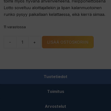
toimii myös hyvänä ahvenvieheenä. Helppoheittoisena
Lotto soveltuu aloittajallekin ja lipan kalanmuotoinen
runko pysyy paikallaan kelattaessa, eikä kierrä siimaa.
11 varastossa
-
+
LISÄÄ OSTOSKORIIN
Bete
Lotto
077-
RI
15g
Tuotetiedot
määrä
Toimitus
Arvostelut