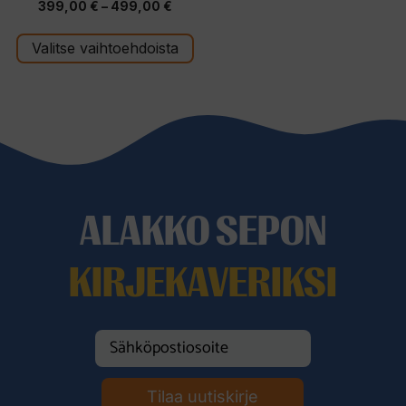
Hintaluokka:
399,00
€
–
499,00
€
5:stä
399,00 €
Valitse vaihtoehdoista
-
499,00 €
ALAKKO SEPON
KIRJEKAVERIKSI
Tilaa uutiskirje