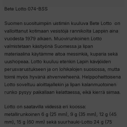
Bete Lotto 074-BSS
Suomen suosituimpiin uistimiin kuuluva Bete Lotto on
valloittanut kotimaan vesistöjä rannikolta Lappiin aina
vuodesta 1979 alkaen. Muovirunkoinen Lotto
valmistetaan käsityönä Suomessa ja lipan
materiaalina käytämme aitoa messinkiä, kuparia sekä
uushopeaa. Lotto kuuluu etenkin Lapin kävijöiden
perusvarustukseen ja on lohikalojen suosiossa, mutta
toimii myös hyvänä ahvenvieheenä. Helppoheittoisena
Lotto soveltuu aloittajallekin ja lipan kalanmuotoinen
runko pysyy paikallaan kelattaessa, eikä kierrä siimaa.
Lotto on saatavilla viidessä eri koossa:
metallirunkoinen 6 g (25 mm), 9 g (35 mm), 12 g (45
mm), 15 g (60 mm) sekä suurhauki-Lotto 24 g (75