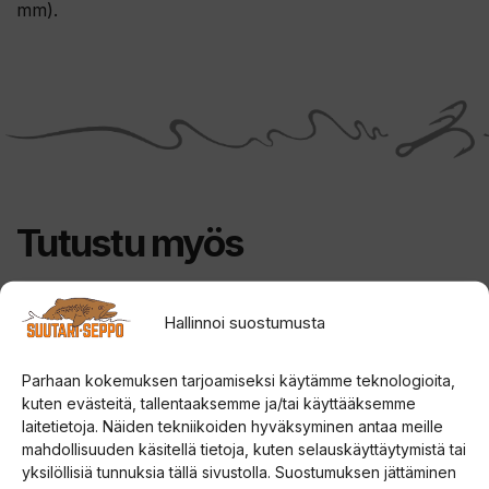
mm).
Tutustu myös
Tällä
Tällä
Hallinnoi suostumusta
ALE!
tuotteella
tuotteella
on
on
Parhaan kokemuksen tarjoamiseksi käytämme teknologioita,
kuten evästeitä, tallentaaksemme ja/tai käyttääksemme
useampi
useampi
laitetietoja. Näiden tekniikoiden hyväksyminen antaa meille
muunnelma.
muunnelma.
mahdollisuuden käsitellä tietoja, kuten selauskäyttäytymistä tai
Voit
Voit
yksilöllisiä tunnuksia tällä sivustolla. Suostumuksen jättäminen