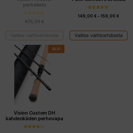
perhokela
sivulla.
sivulla.
5.00
Hintal
149,00
€
–
159,00
€
5:stä
5.00
475,00
€
5:stä
149,0
-
Valitse vaihtoehdoista
Valitse vaihtoehdoista
159,0
Tällä
ALE!
tuotteella
on
useampi
muunnelma.
Voit
tehdä
valinnat
tuotteen
Vision Custom DH
kahdenkäden perhovapa
sivulla.
4.00