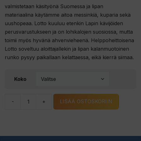
valmistetaan käsityönä Suomessa ja lipan
materiaalina käytämme aitoa messinkiä, kuparia sekä
uushopeaa. Lotto kuuluu etenkin Lapin kävijöiden
perusvarustukseen ja on lohikalojen suosiossa, mutta
toimii myös hyvänä ahvenvieheenä. Helppoheittoisena
Lotto soveltuu aloittajallekin ja lipan kalanmuotoinen
runko pysyy paikallaan kelattaessa, eikä kierrä siimaa.
Koko
-
+
LISÄÄ OSTOSKORIIN
Bete
Lotto
074-
BSS
määrä