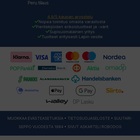
Peru tilaus
4.9/5 kaupan arvostelu
Nopea toimitus omasta varastosta
Pientekijöiden erikoistuotteet ja -värit
Supisuomalainen yritys
Tuotteet erityisesti Lapin vesille
MUOKKAA EVÄSTEASETUKSIA
•
TIETOSUOJASELOSTE
• SUUTARI-
SEPPO VUODESTA 1984 • SIVUT ASKARTELI
ROBODOG