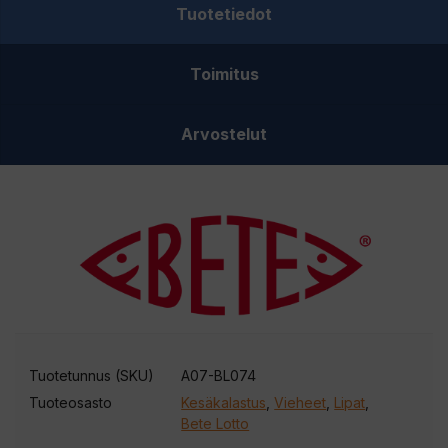
Tuotetiedot
Toimitus
Arvostelut
Tuotetunnus (SKU)
A07-BL074
Tuoteosasto
Kesäkalastus
,
Vieheet
,
Lipat
,
Bete Lotto