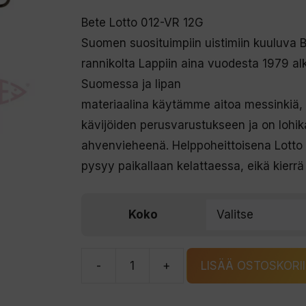
Bete Lotto 012-VR 12G
Suomen suosituimpiin uistimiin kuuluva B
rannikolta Lappiin aina vuodesta 1979 a
Suomessa ja lipan
materiaalina käytämme aitoa messinkiä, 
kävijöiden perusvarustukseen ja on lohi
ahvenvieheenä. Helppoheittoisena Lotto s
pysyy paikallaan kelattaessa, eikä kierrä
Koko
-
+
LISÄÄ OSTOSKORI
Bete
Lotto