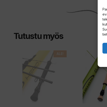
Pa
ev
te
kut
Su
Tutustu myös
tie
Tällä
ALE!
tuotteella
on
useampi
muunnelma.
Voit
tehdä
valinnat