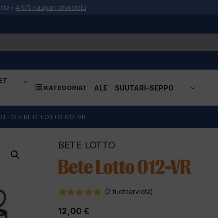
osta
•
4.9/5 kaupan arvostelu
ET
KATEGORIAT
ALE
SUUTARI-SEPPO
LOTTO
>
BETE LOTTO 012-VR
BETE LOTTO
Bete Lotto 012-VR
(
2
tuotearviota)
5.00
5:stä
12,00
€