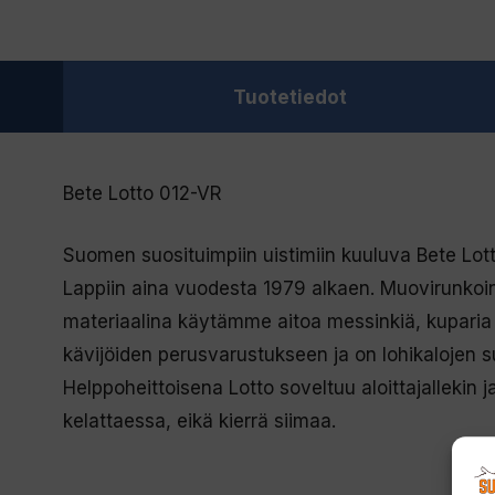
Tuotetiedot
Bete Lotto 012-VR
Suomen suosituimpiin uistimiin kuuluva Bete Lott
Lappiin aina vuodesta 1979 alkaen. Muovirunkoi
materiaalina käytämme aitoa messinkiä, kuparia
kävijöiden perusvarustukseen ja on lohikalojen
Helppoheittoisena Lotto soveltuu aloittajallekin
kelattaessa, eikä kierrä siimaa.