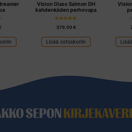
Streamer
Vision Glass Salmon DH
Visio
pa
kahdenkäden perhovapa
p
5.00
0
€
379,00
€
5:stä
5
:
t
oriin
Lisää ostoskoriin
Lisä
ä
AKKO SEPON
KIRJEKAVERI