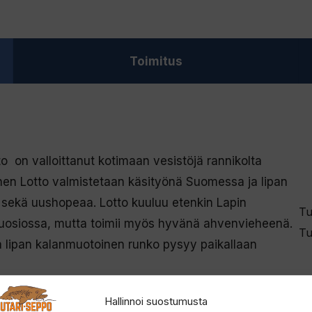
012-
VR
määrä
Toimitus
o on valloittanut kotimaan vesistöjä rannikolta
nen Lotto valmistetaan käsityönä Suomessa ja lipan
 sekä uushopeaa. Lotto kuuluu etenkin Lapin
Tu
 suosiossa, mutta toimii myös hyvänä ahvenvieheenä.
Tu
 ja lipan kalanmuotoinen runko pysyy paikallaan
Hallinnoi suostumusta