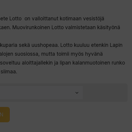
ete Lotto on valloittanut kotimaan vesistöjä
lkaen. Muovirunkoinen Lotto valmistetaan käsityönä
kuparia sekä uushopeaa. Lotto kuuluu etenkin Lapin
kalojen suosiossa, mutta toimii myös hyvänä
oveltuu aloittajallekin ja lipan kalanmuotoinen runko
 siimaa.
IN