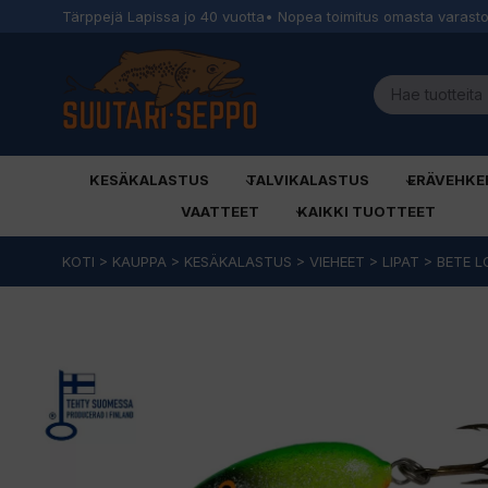
Tärppejä Lapissa jo 40 vuotta
• Nopea toimitus omasta varast
KESÄKALASTUS
TALVIKALASTUS
ERÄVEHKE
VAATTEET
KAIKKI TUOTTEET
Siirry
KOTI
>
KAUPPA
>
KESÄKALASTUS
>
VIEHEET
>
LIPAT
>
BETE 
sisältöön