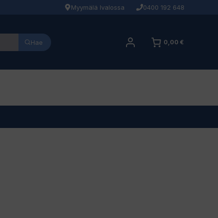
Myymälä Ivalossa
0400 192 648
Hae
0,00 €