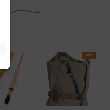
,
Tällä
ALE!
tuotteella
on
useampi
muunnelma.
Voit
tehdä
valinnat