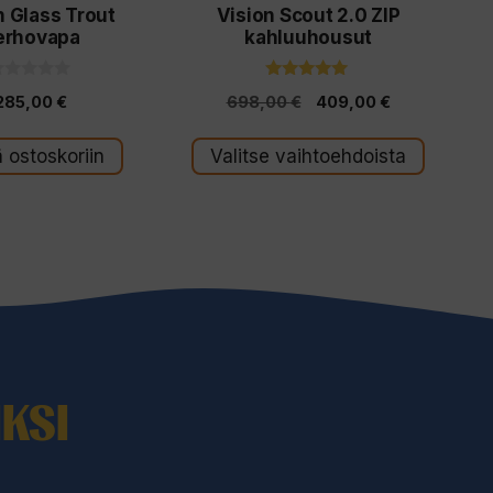
n Glass Trout
Vision Scout 2.0 ZIP
tuotteen
erhovapa
kahluuhousut
sivulla.
5.00
Alkuperäinen
Nykyinen
285,00
€
698,00
€
409,00
€
5:stä
hinta
hinta
s
ä ostoskoriin
Valitse vaihtoehdoista
oli:
on:
698,00 €.
409,00 €.
KSI