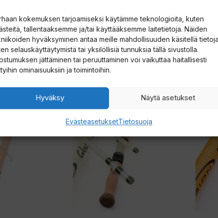
rhaan kokemuksen tarjoamiseksi käytämme teknologioita, kuten
ästeitä, tallentaaksemme ja/tai käyttääksemme laitetietoja. Näiden
kniikoiden hyväksyminen antaa meille mahdollisuuden käsitellä tietoja
en selauskäyttäytymistä tai yksilöllisiä tunnuksia tällä sivustolla.
ostumuksen jättäminen tai peruuttaminen voi vaikuttaa haitallisesti
ttyihin ominaisuuksiin ja toimintoihin.
Hyväksy
Näytä asetukset
Evästeasetukset
Tietosuoja