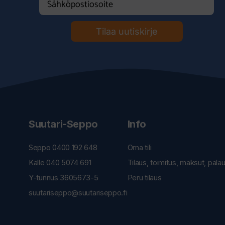
Tilaa uutiskirje
Suutari-Seppo
Info
Seppo 0400 192 648
Oma tili
Kalle 040 5074 691
Tilaus, toimitus, maksut, pala
Y-tunnus 3605673-5
Peru tilaus
suutariseppo@suutariseppo.fi