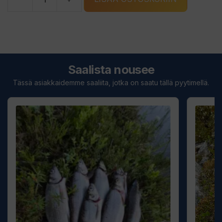
Bete
Lotto
011-
BRG
määrä
Saalista nousee
Tässä asiakkaidemme saaliita, jotka on saatu tällä pyytimellä.