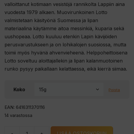
valloittanut kotimaan vesistöjä rannikolta Lappiin aina
vuodesta 1979 alkaen. Muovirunkoinen Lotto
valmistetaan käsityönä Suomessa ja lipan
materiaalina käytämme aitoa messinkiä, kuparia sekä
uushopeaa. Lotto kuuluu etenkin Lapin kävijöiden
perusvarustukseen ja on lohikalojen suosiossa, mutta
toimii myös hyvänä ahvenvieheenä. Helppoheittoisena
Lotto soveltuu aloittajallekin ja lipan kalanmuotoinen
runko pysyy paikallaan kelattaessa, eikä kierrä siimaa.
Koko
Poista
EAN: 6416311370116
14 varastossa
-
+
LISÄÄ OSTOSKORIIN