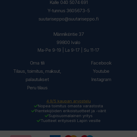
Kalle 040 5074 691
Y-tunnus 3605673-5
suutariseppo@suutariseppo.fi
Männiköntie 37
99800 Ivalo
Ma-Pe 9-19 | La 9-17 | Su 11-17
Oma tili
Facebook
Tilaus, toimitus, maksut,
Youtube
palautukset
Instagram
Peru tilaus
4.9/5 kaupan arvostelu
Nopea toimitus omasta varastosta
Pientekijöiden erikoistuotteet ja -värit
Supisuomalainen yritys
Tuotteet erityisesti Lapin vesille