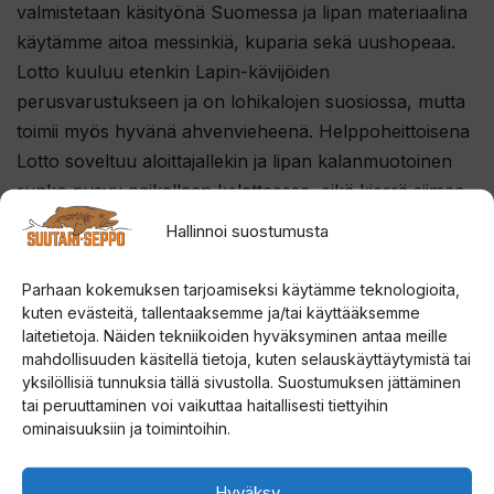
valmistetaan käsityönä Suomessa ja lipan materiaalina
käytämme aitoa messinkiä, kuparia sekä uushopeaa.
Lotto kuuluu etenkin Lapin-kävijöiden
perusvarustukseen ja on lohikalojen suosiossa, mutta
toimii myös hyvänä ahvenvieheenä. Helppoheittoisena
Lotto soveltuu aloittajallekin ja lipan kalanmuotoinen
runko pysyy paikallaan kelattaessa, eikä kierrä siimaa.
Hallinnoi suostumusta
Lotto on saatavilla viidessä eri koossa:
metallirunkoinen 6 g (25 mm), 9 g (35 mm), 12 g (45
Parhaan kokemuksen tarjoamiseksi käytämme teknologioita,
mm), 15 g (60 mm) sekä suurhauki-Lotto 24 g (75
kuten evästeitä, tallentaaksemme ja/tai käyttääksemme
mm).
laitetietoja. Näiden tekniikoiden hyväksyminen antaa meille
mahdollisuuden käsitellä tietoja, kuten selauskäyttäytymistä tai
yksilöllisiä tunnuksia tällä sivustolla. Suostumuksen jättäminen
tai peruuttaminen voi vaikuttaa haitallisesti tiettyihin
ominaisuuksiin ja toimintoihin.
Hyväksy