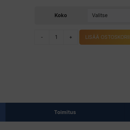
Koko
-
+
LISÄÄ OSTOSKORI
Wiggler
Stift-
oliivi
catherine
paino
määrä
Toimitus