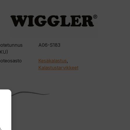
otetunnus
A06-S183
KU)
oteosasto
Kesäkalastus
,
Kalastustarvikkeet
,