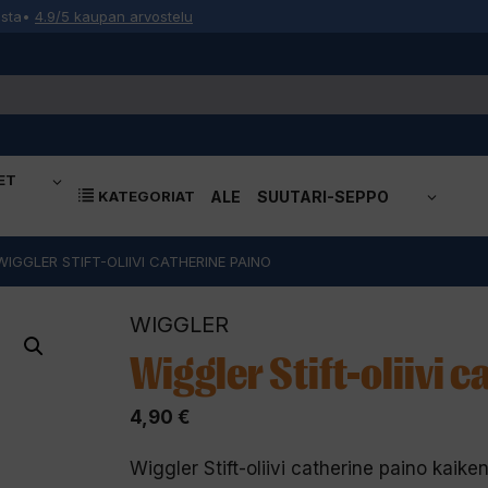
osta
•
4.9/5 kaupan arvostelu
ET
KATEGORIAT
ALE
SUUTARI-SEPPO
WIGGLER STIFT-OLIIVI CATHERINE PAINO
WIGGLER
Wiggler Stift-oliivi 
4,90
€
Wiggler Stift-oliivi catherine paino kaik