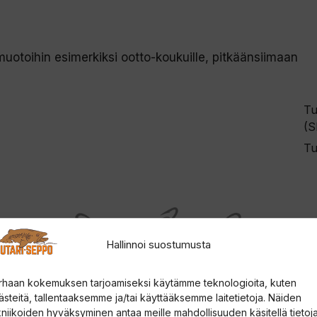
smuotoihin esimerkiksi ootto-koukuille, pitkäänsiimaan
Tu
(S
Tu
Hallinnoi suostumusta
rhaan kokemuksen tarjoamiseksi käytämme teknologioita, kuten
ästeitä, tallentaaksemme ja/tai käyttääksemme laitetietoja. Näiden
kniikoiden hyväksyminen antaa meille mahdollisuuden käsitellä tietoja