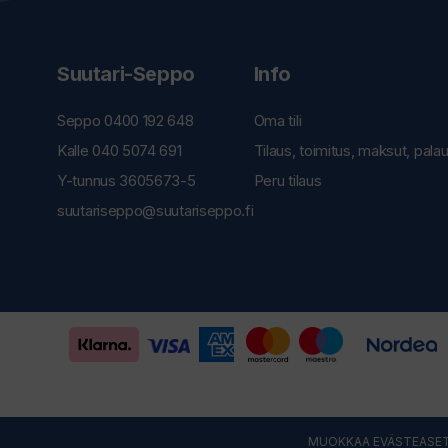
Suutari-Seppo
Info
Seppo 0400 192 648
Oma tili
Kalle 040 5074 691
Tilaus, toimitus, maksut, pala
Y-tunnus 3605673-5
Peru tilaus
suutariseppo@suutariseppo.fi
MUOKKAA EVÄSTEASET