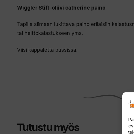
Wiggler Stift-oliivi catherine paino
Tapilla siimaan lukittava paino erilaisiin kalastu
tai heittokalastukseen yms.
Viisi kappaletta pussissa.
Pa
Tutustu myös
ev
te