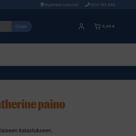
Myymälä Ivalossa
0400 192 648
Hae
0,00 €
catherine paino
enlaiseen kalastukseen.