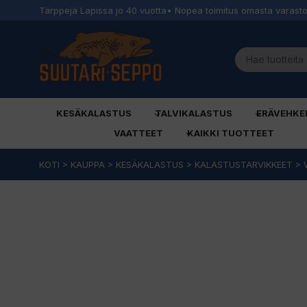
Tärppejä Lapissa jo 40 vuotta
• Nopea toimitus omasta varast
KESÄKALASTUS
TALVIKALASTUS
ERÄVEHKE
VAATTEET
KAIKKI TUOTTEET
Siirry
KOTI
>
KAUPPA
>
KESÄKALASTUS
>
KALASTUSTARVIKKEET
>
sisältöön