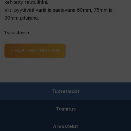
kehitetty rautulätkä.
Viisi pyytävää väriä ja saatavana 60mm, 75mm ja
90mm pituisina.
1 varastossa
WIGGLER
LISÄÄ OSTOSKORIIN
KALAKINN
rautulätkä
75mm
kulta/G
määrä
Tuotetiedot
Toimitus
Arvostelut