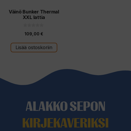
Väinö Bunker Thermal
XXL lattia
0
109,00
€
5
:
s
t
Lisää ostoskoriin
ä
ALAKKO SEPON
KIRJEKAVERIKSI