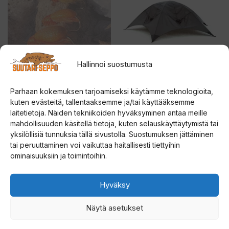
on
useampi
muunnelma.
Voit
tehdä
Hallinnoi suostumusta
valinnat
tuotteen
ORANSSI KOSTAJA
Väinö Bunker XXL
Parhaan kokemuksen tarjoamiseksi käytämme teknologioita,
KOPPIAINEN
Sadesuoja
sivulla.
kuten evästeitä, tallentaaksemme ja/tai käyttääksemme
laitetietoja. Näiden tekniikoiden hyväksyminen antaa meille
5.00
0
mahdollisuuden käsitellä tietoja, kuten selauskäyttäytymistä tai
14,00
€
139,00
€
5:stä
5
yksilöllisiä tunnuksia tällä sivustolla. Suostumuksen jättäminen
:
s
tai peruuttaminen voi vaikuttaa haitallisesti tiettyihin
t
Valitse vaihtoehdoista
Lisää ostoskoriin
ä
ominaisuuksiin ja toimintoihin.
Tällä
Tällä
Hyväksy
tuotteella
tuotteella
on
on
Näytä asetukset
useampi
useampi
muunnelma.
muunnelma.