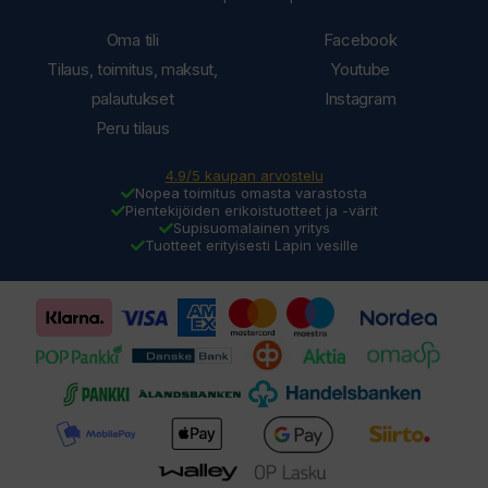
Oma tili
Facebook
Tilaus, toimitus, maksut,
Youtube
palautukset
Instagram
Peru tilaus
4.9/5 kaupan arvostelu
Nopea toimitus omasta varastosta
Pientekijöiden erikoistuotteet ja -värit
Supisuomalainen yritys
Tuotteet erityisesti Lapin vesille