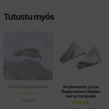
Tutustu myös
Tällä
Tällä
tuotteella
tuotteella
on
on
useampi
useampi
muunnelma.
muunnelma.
Voit
Voit
tehdä
tehdä
valinnat
valinnat
tuotteen
tuotteen
ISÄNTÄ KOPPIAINEN
Strikemaster Lazer
Replacement Blades
sivulla.
sivulla.
kairan teräpalat
4.67
14,00
€
5:stä
5.00