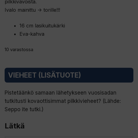
pilkkivavoista.
Ivalo mainittu -> torille!!!
16 cm lasikuitukärki
Eva-kahva
10 varastossa
VIEHEET (LISÄTUOTE)
Pistetäänkö samaan lähetykseen vuosisadan
tutkitusti kovaottisimmat pilkkivieheet? (Lähde:
Seppo ite tutki.)
Lätkä