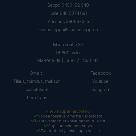
Seppo 0400 192 648
Kalle 040 5074 691
Y-tunnus 3605673-5
suutariseppo@suutariseppo.fi
Männiköntie 37
99800 Ivalo
Ma-Pe 9-19 | La 9-17 | Su 11-17
Oma tili
Facebook
Tilaus, toimitus, maksut,
Youtube
palautukset
Instagram
Peru tilaus
4.9/5 kaupan arvostelu
Nopea toimitus omasta varastosta
Pientekijöiden erikoistuotteet ja -värit
Supisuomalainen yritys
Tuotteet erityisesti Lapin vesille