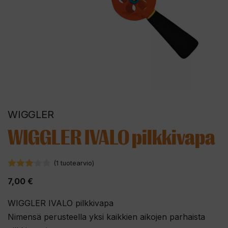
WIGGLER
WIGGLER IVALO pilkkivapa
(
1
tuotearvio)
3.00
7,00
€
5:stä
WIGGLER IVALO pilkkivapa
Nimensä perusteella yksi kaikkien aikojen parhaista