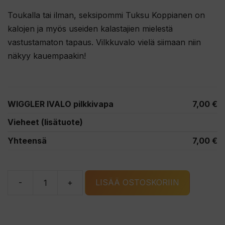
Toukalla tai ilman, seksipommi Tuksu Koppianen on
kalojen ja myös useiden kalastajien mielestä
vastustamaton tapaus. Vilkkuvalo vielä siimaan niin
näkyy kauempaakin!
WIGGLER IVALO pilkkivapa
7,00
€
Vieheet (lisätuote)
Yhteensä
7,00
€
-
+
LISÄÄ OSTOSKORIIN
WIGGLER
IVALO
pilkkivapa