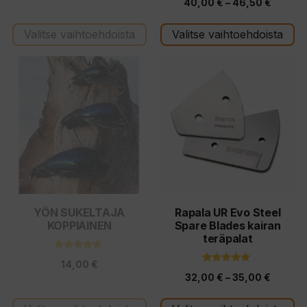
Hintalu
40,00
€
–
46,50
€
5:stä
40,00 
Valitse vaihtoehdoista
Valitse vaihtoehdoista
-
46,50 
Tällä
Tällä
tuotteella
tuotteella
on
on
useampi
useampi
muunnelma.
muunnelma.
Voit
Voit
tehdä
tehdä
valinnat
valinnat
tuotteen
tuotteen
YÖN SUKELTAJA
Rapala UR Evo Steel
KOPPIAINEN
Spare Blades kairan
sivulla.
sivulla.
teräpalat
4.67
14,00
€
5:stä
5.00
Hintalu
32,00
€
–
35,00
€
5:stä
32,00 