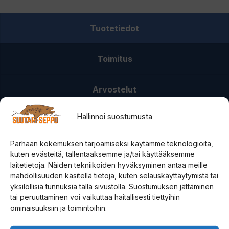
määrä
Tuotetiedot
Toimitus
Arvostelut
Hallinnoi suostumusta
Parhaan kokemuksen tarjoamiseksi käytämme teknologioita,
kuten evästeitä, tallentaaksemme ja/tai käyttääksemme
laitetietoja. Näiden tekniikoiden hyväksyminen antaa meille
mahdollisuuden käsitellä tietoja, kuten selauskäyttäytymistä tai
yksilöllisiä tunnuksia tällä sivustolla. Suostumuksen jättäminen
tai peruuttaminen voi vaikuttaa haitallisesti tiettyihin
ominaisuuksiin ja toimintoihin.
Tuotetunnus (SKU)
A06-10009
Tuoteosasto
Parhaat pilkkivälineet
,